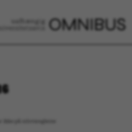
16
 ikke på orlovsreglerne