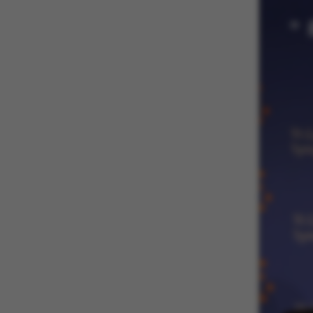
Nødvendige coo
nogle grundlæ
fungerer uden d
Navn
be_typo_user
fe_typo_user