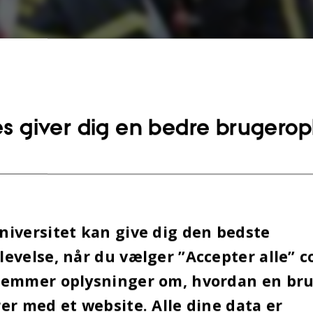
s giver dig en bedre brugerop
iversitet kan give dig den bedste
evelse, når du vælger ”Accepter alle” c
Artikel
MBER 2014
-
gemmer oplysninger om, hvordan en br
er med et website. Alle dine data er
older man hovedet koldt i en akut ulykke, så man kan y