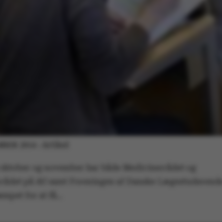
Artikel
MBER 2014
-
f oktober og november har både Medicinerrådet og
rådet på AU samt Foreningen af Danske Lægestuderende
mpet for at få…