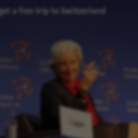
kies hjælper med at gøre hjemmesiden brugbar ved at
ggende funktioner som navigation mm. Hjemmesiden k
isse cookies.
Udbyder / Domæne
Udløb
Beskrivelse
30
Denne cooki
TYPO3 Association
minutter
udbyder, TY
.au.dk
identificer
når en back
ind i TYPO3 
30
Dette cooki
Typo3 Association
minutter
med Typo3-
.au.dk
webindholds
bruges gene
brugersessi
gøre det m