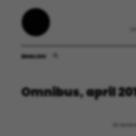
ENGLISH
Omnibus, april 20
AU ændrer