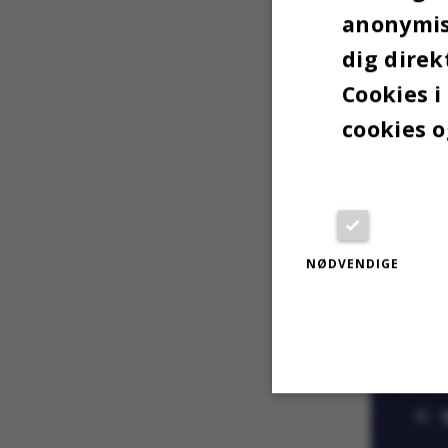
avanceret
anonymise
ulykkeso
dig direk
Det…
Cookies i
cookies o
St. Galle
NØDVENDIGE
Nødvendige