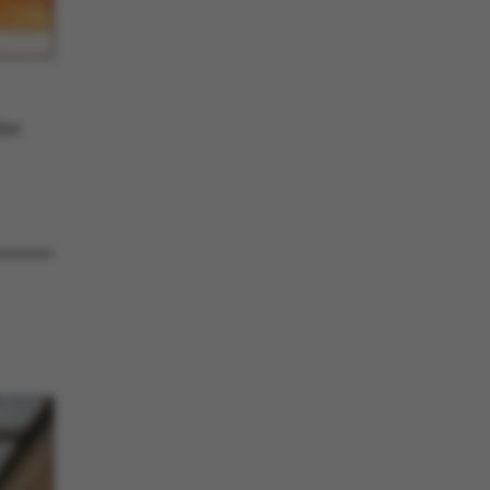
erencer, men i mange
det muligvis ikke
 da det kan indstilles
 af platformen, skønt
orhindres af
inistratorer. I de
de er det indstillet til
lagt i slutningen af en
ine
ion. Det indeholder en
entifikator i stedet for
brugerdata.
e er en purpose
ssion cookie, der
jemmesider, som er
crosoft .net- teknologi.
f serveren til at
 en anonym
on.
mål platform session
gt af websteder skrevet
s normalt til at
 en anonym
on af serveren.
is set by websites run
dows Azure cloud
 is used for load
o make sure the visitor
ts are routed to the