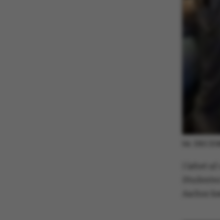
04. DECE
I løbet a
Studenter
Aarhus kæ