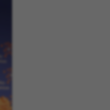
 aktivere
an ikke
e sættes af vores CMS-
PO3, og bruges til at
e en backend-session,
end-bruger er logget
eller Frontend.
enavn er forbundet
styringssystemet. Det
relt som en
onsidentifikator for at
uligt at gemme