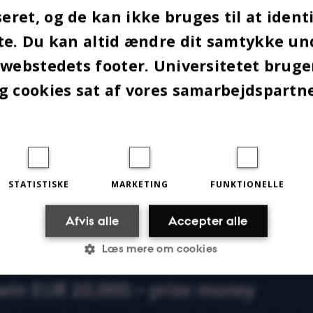
 førstehjælp samt koordinere sundhedsindsatsen over f
ret, og de kan ikke bruges til at identi
frene?
te. Du kan altid ændre dit samtykke un
 webstedets footer. Universitetet brug
g cookies sat af vores samarbejdspartn
n Symposium 2015 – skal du med?
STATISTISKE
MARKETING
FUNKTIONELLE
Afvis alle
Accepter alle
Læs mere om cookies
Statistiske
Marketing
Funktionelle