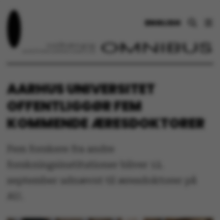
ENGLISH
AARHUS UNIVERSITET
OFFENTLIGGØR FEM
KOMMENDE ÆRESDOKTORER
Fem forskere fra andre
forskningsinstitutioner bliver 12.
september udnævnt til æresdoktorer på
AU.