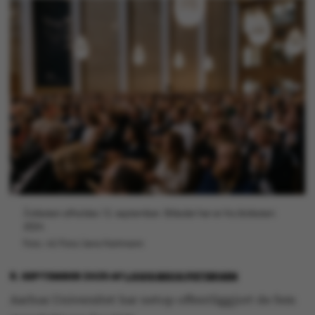
Årsfesten afholdes 12. september. Billedet her er fra årsfesten
2024.
Foto: AU Foto/Jens Hartmann
8. SEPTEMBER 2025
AF
LOUIS BECK PETERSEN
Aarhus Universitet har netop offentliggjort de fem