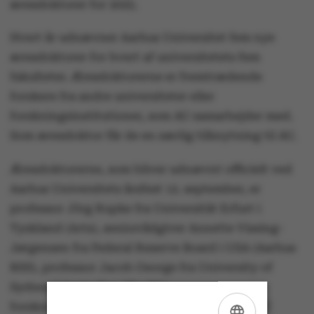
æresdoktorer for 2025.
Hvert år udnævner Aarhus Universitet fem nye
æresdoktorer for hvert af universitetets fem
fakulteter. Æresdoktorerne er fremtrædende
forskere fra andre universiteter eller
forskningsinstitutioner, som AU samarbejder med.
Som æresdoktor får de en særlig tilknytning til AU.
Æresdoktorerne, som bliver udnævnt officielt ved
Aarhus Universitets årsfest 12. september, er
professor Jörg Rupke fra Universität Erfurt i
Tyskland (Arts), seniorrådgiver Annette Vissing-
Jørgensen fra Federal Reserve Board i USA (Aarhus
BSS), professor Jacob George fra University of
Sydney i Australien (Health),
forskningsgruppeleder Lori Passmore fra MRC