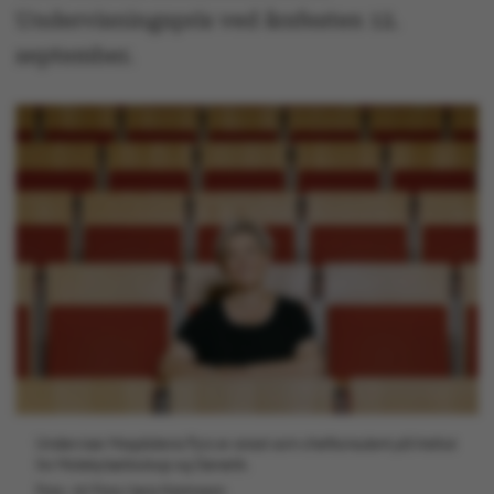
Undervisningspris ved årsfesten 12.
september.
Underviser Magdalena Pyrz er ansat som chefkonsulent på Institut
for Molekylærbiologi og Genetik.
Foto: AU Foto/Jens Hartmann