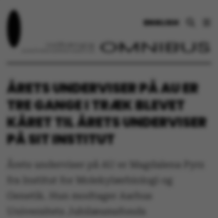
ENGLISH
ÅRETS UNDERVISER PÅ AU ER
TRE GANGE I TRÆK BLEVET
KÅRET TIL ÅRETS UNDERVISER
PÅ SIT INSTITUT
Årets underviser på AU er Magdalena Pyrz
fra Institut for Molekylærbiologi og
Genetik. Hun modtager Aarhus
Universitets Jubilæumsfonds