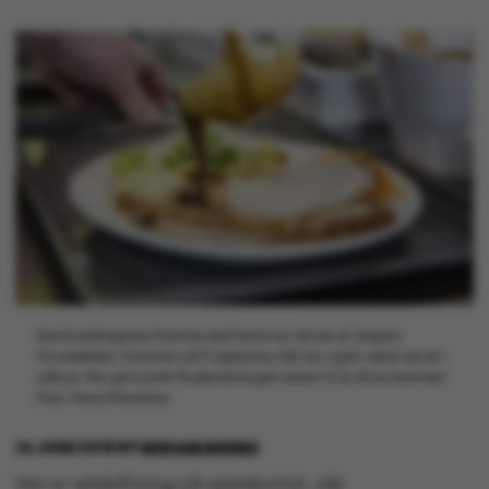
Samfundsfagenes Kantine skal fremover drives af Jespers
Torvekøkken. Kantinen på Fuglesang Allé har også været sendt i
udbud. Her genvandt Studenterlauget retten til at drive kantinen.
Foto: Maria Randima.
14 JUNE 2018
BY
MIRIAM BREMS
Der er udskiftning på spisekortet, når