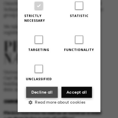
Omnibus has editorial freedom – and is edited
independently of the particular interests of any
group at Aarhus University.
STRICTLY
STATISTIC
NECESSARY
We take responsibility for the content and are
registered with The Danish Press Council
TARGETING
FUNCTIONALITY
University newspaper Omnibus
Carl Holst-Knudsens Vej 8, 1st floor,
UNCLASSIFIED
bulding 1310
8000 Aarhus C
Decline all
Accept all
OMNIBUS@AU.DK
Read more about cookies
Please feel free to call us or send us a mail