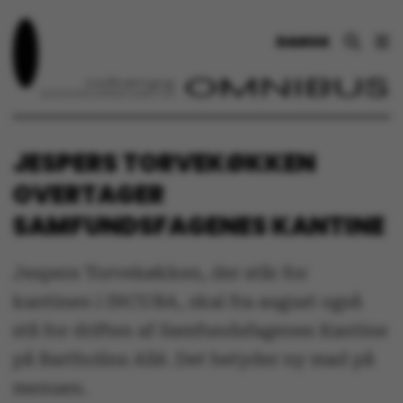
DANSK
JESPERS TORVEKØKKEN
OVERTAGER
SAMFUNDSFAGENES KANTINE
Jespers Torvekøkken, der står for
kantinen i INCUBA, skal fra august også
stå for driften af Samfundsfagenes Kantine
på Bartholins Allé. Det betyder ny mad på
menuen.