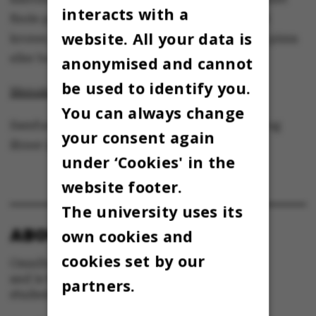
interacts with a
finde panini, wraps og dagens sandwich til 28
website. All your data is
kroner, dagens lune ret til 35 kroner og ugens pizza
eller burger til 45 kroner.
anonymised and cannot
be used to identify you.
Menukort i INCUBA (Jespers Torvekøkken).
You can always change
Samfundsfagenes kantine holder lukket i juli og
your consent again
åbner igen 1. august.
under ‘Cookies' in the
website footer.
The university uses its
ABOUT OMNIBUS:
own cookies and
cookies set by our
Omnibus is published by Aarhus University
and is the official newspaper for staff and
partners.
students at Aarhus University.