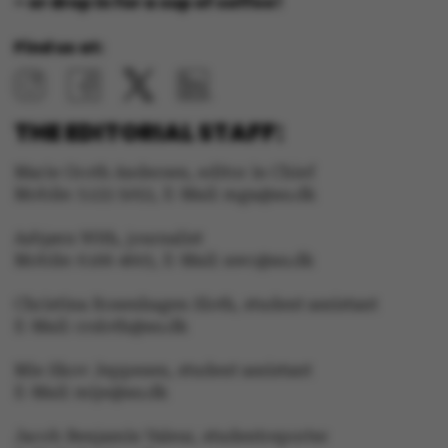
– or drop in for a cup of coffee!
Strictly necessary
Statistic
Find us at:
Targeting
Functionality
Unclassified
THE EDITORIAL STAFF:
Marie Groth Andersen, editor in Chief
Mobile: 5133 5053, E-Mail: mga@au.dk
These cookies make it
Asbjørn With, journalist
possible to use basic
Mobile: 6166 4603, E-Mail: awc@au.dk
website functionality,
e.g. navigation etc. The
Christina Rosenhagen Sloth, student assistant
website does not work
E-Mail: crsloth@au.dk
without these cookies.
Mie Skov Jeppesen, student assistant
E-Mail: mije@au.dk
Jacob Benjamin Valeur, studentreporter