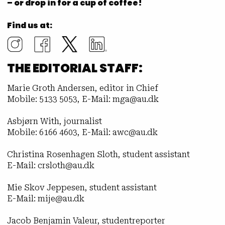
– or drop in for a cup of coffee!
Find us at:
THE EDITORIAL STAFF:
Marie Groth Andersen, editor in Chief
Mobile: 5133 5053, E-Mail: mga@au.dk
Asbjørn With, journalist
Mobile: 6166 4603, E-Mail: awc@au.dk
Christina Rosenhagen Sloth, student assistant
E-Mail: crsloth@au.dk
Mie Skov Jeppesen, student assistant
E-Mail: mije@au.dk
Jacob Benjamin Valeur, studentreporter