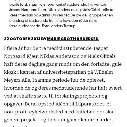
skaffe forskningsmidler øremærket studerende. Fra venstre
Jesper Nørgaard Kjær, Niklas Andersson og Niels Okkels, alle tre
læser medicin på Aarhus Universitet. De øvrige i gruppen er en
blanding af studerende fra flere hovedområder samt
færdiguddannede. Foto: Anders Trærup
22 OCTOBER 2013
BY
MARIE GROTH ANDERSEN
I flere år har de tre medicinstuderende Jesper
Nørgaard Kjær, Niklas Andersson og Niels Okkels
haft deres daglige gang rundt om den forladte, gule
kiosk i kanten af universitetsparken på Wilhelm
Meyers Allé. I samme periode har de oplevet,
hvordan de og deres medstuderende har haft svært
ved at skaffe støtte til forskningsprojekter og
opgaver. Deraf opstod idéen til Laporatoriet, et
non-profit cykelværksted med kaffebar, der skal
genere projekt- og forskningsmidler øremærket