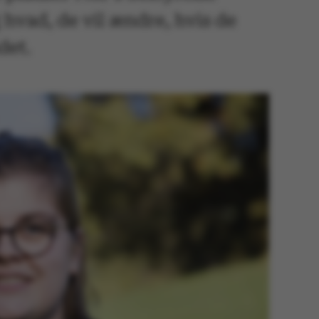
 hvad, de vil ændre, hvis de
det.