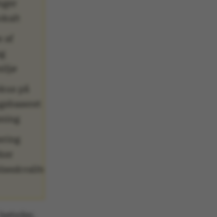
nger
okalt
e af
og
iljø
okus på
gsbaseret
sning
ering
ker
seskvalitet
 betyder,