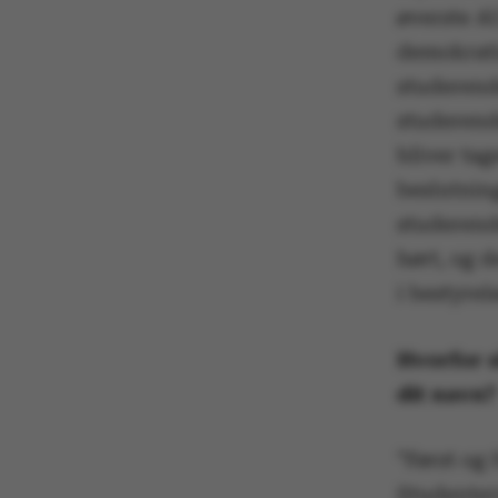
øverste AU
demokrati
studerend
studerend
bliver tag
beslutning
studerende
hørt, og d
i bestyrel
Hvorfor s
dit navn?
”Først og 
Studenterr