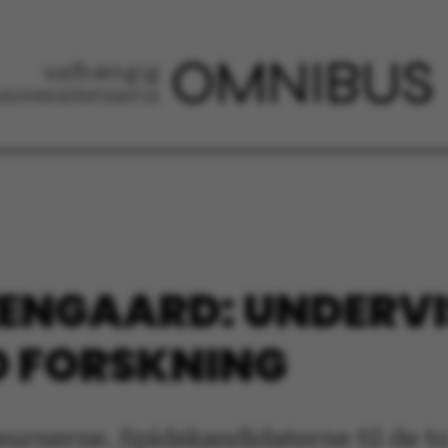
TENGAARD: UNDERVI
ED FORSKNING
urnerne. Spidskandidaterne til de to 