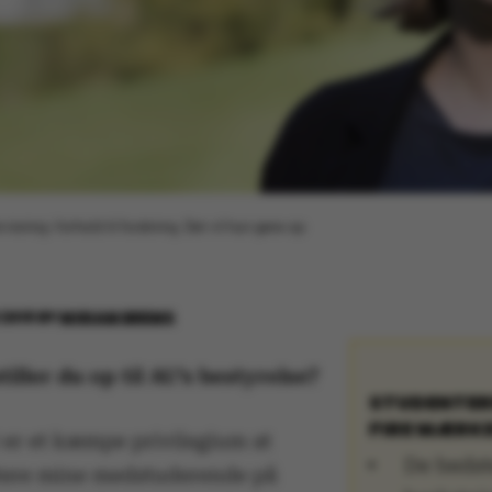
ning i forhold til forskning. Det vil hun gøre op
 2018
BY
MIRIAM BREMS
iller du op til AU’s bestyrelse?
STUDENTE
FIRE MÆRK
t er et kæmpe privilegium at
De bedst
ere mine medstuderende på