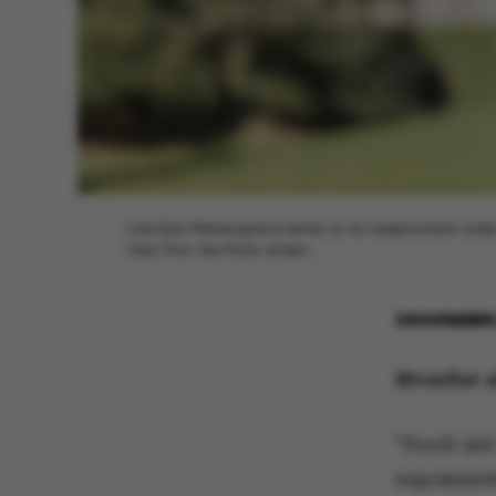
Line Dam Westengaard mener, at AU nedprioriterer undervis
med. Foto: Ida Marie Jensen.
2 NOVEMBER
Hvorfor st
”Fordi de
repræsent