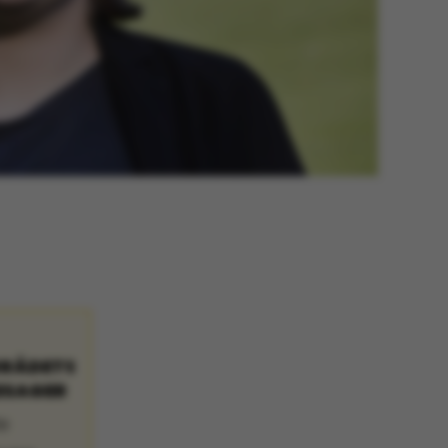
RRÅDETS
ESAGER
e