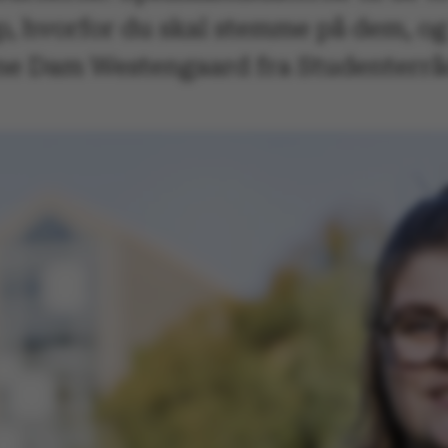
 op, hvorfor du skal stemme på dem, og
ine Dam Westengaard fra Studenterrå