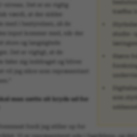
beslutni
-niveau. Det er en vigtig
træffes l
sk værdi, at der sidder
e med i bestyrelsen, så de
Styrkels
es input kommer med, når der
studie- 
et store og langsigtede
læringsm
er. Det er vigtigt, at de
Større f
 føler sig inddraget og bliver
forsknin
et vil jeg sikre som repræsentant
undervi
sen.”
Digitalis
som styr
kal man sætte sit kryds ud for
uddannel
fremmest fordi jeg stiller op for
ådet. Vi er repræsenteret ude i fagrådene, og det