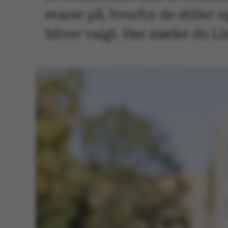
svarer på, hvorfor de stiller
bliver valgt. Her møder du L