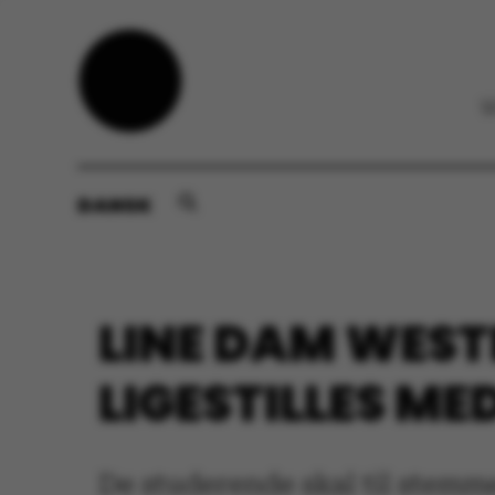
DANSK
LINE DAM WES
LIGESTILLES M
De studerende skal til stemme