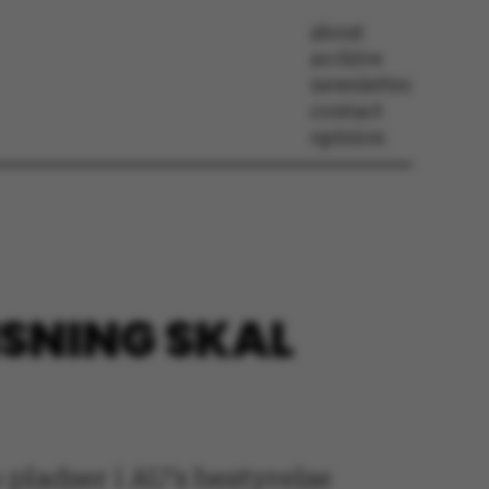
about
archive
newsletter
contact
opinion
SNING SKAL
pladser i AU’s bestyrelse