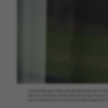
”Jeg kan ikke sige, hvilken dag jeg besluttede det. For det
Det kom i små skridt, og det endte med at tage mig to år.
vej til en beslutning om, hvorvidt hun skulle droppe ud af si