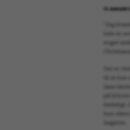
13 JANUARY 
”Jeg komm
hele er uo
noget ande
Christians
Det er vin
til at hun
læse førs
på Erhver
Kedeligt. 
hun ellers
bøgerne.