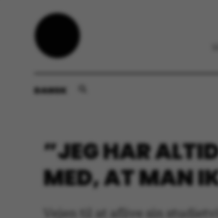
DANSK
”JEG HAR ALTI
MED, AT MAN I
Vejen til at aflive sin studie