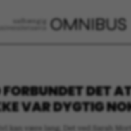
D FORBUNDET DET A
KKE VAR DYGTIG NO
tvivl kan være lang. Det ved Sarah Mo