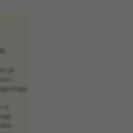
VL
der på
iver i
dgivningen
r et
mange
 Men