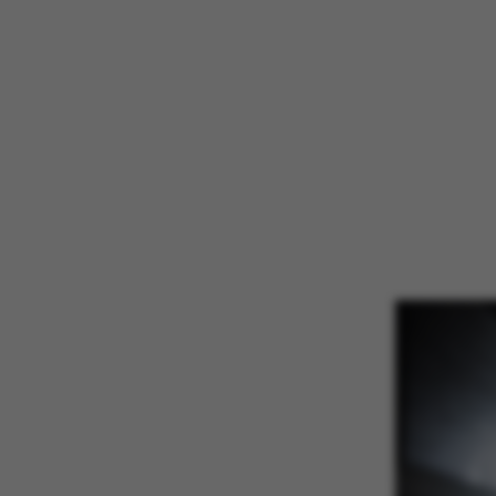
ASP.NET_SessionId
JSESSIONID
AWSALBTGCORS
CFTOKEN