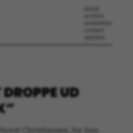
about
archive
newsletter
contact
opinion
T DROPPE UD
K”
rthorst Christiansen, for hun