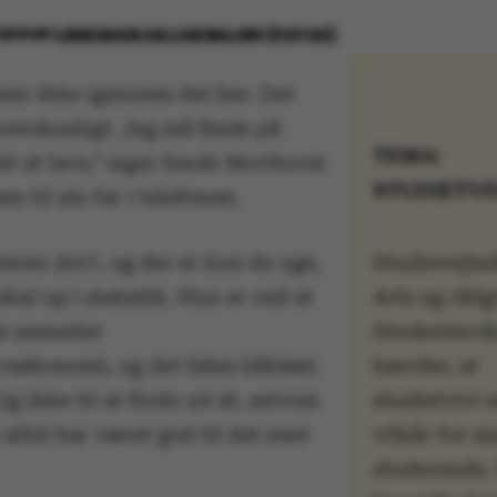
2019
BY
LENE RAVN OG LISE BALSBY (FOTOS)
er ikke igennem det her. Det
verskueligt. Jeg må finde på
TEMA:
t at lave,” siger Sarah Morthorst
STUDIETVI
en til sin far i telefonen.
Studievejle
teren 2017, og der er kun én uge,
Arts og rådg
 skal op i statistik. Hun er ved at
Studenterrå
te semester
hævder, at
vsøkonomi, og det føles håbløst.
studietvivl e
Og ikke til at finde ud af, selvom
vilkår for 
 altid har været god til det med
studerende.