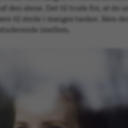
af den alene. Det til trods for, at én 
re til stede i manges tanker. Men de
 studerende imellem.