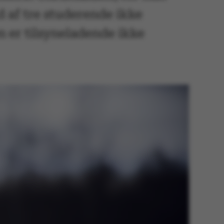
ud af tre studerende ikke
n er tilsyneladende ikke