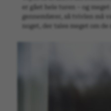
er gået hele turen – og meget 
gennemfører, så tvivlen må væ
noget, der tales meget om de