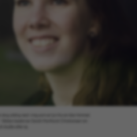
 slog aldrig ned i mig som et lyn fra en klar himmel.
” Sådan beskriver Sarah Morthorst Christiansen sin
t studie eller ej.