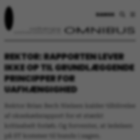
DANSK
REKTOR: RAPPORTEN LEVER
IKKE OP TIL GRUNDLÆGGENDE
PRINCIPPER FOR
UAFHÆNGIGHED
Rektor Brian Bech Nielsen kalder tilblivelse
af oksekødsrapport for et stærkt
kritisabelt forløb. Og forventer, at ledelsen
på ST kommer til bunds i sagen.