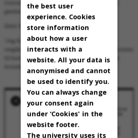
Universitet. Rapporten bryder endvidere med
the best user
gældende retningslinjer på universitetet."
experience. Cookies
store information
Sidst fastslår Brian Bech Nielsen:
about how a user
"Jeg forventer, at Science and Technology
interacts with a
omgående tager de nødvendige skridt for at komme
til bunds i denne sag og drager de nødvendige
website. All your data is
konsekvenser."
anonymised and cannot
be used to identify you.
You can always change
RELATED NEWS
your consent again
Kammeradvokaten: Danish Crown burde have
under ‘Cookies' in the
stået som medforfatter på flere AU-rapporter
1 July 2021
website footer.
Government agency issues sharp critique of
Aarhus University: Withheld documents and
The university uses its