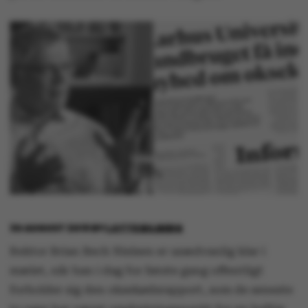
30 AUGUST 2019
BY
LOTTE BILBERG
Rektor Brian Bech Nielsen er usædvanlig klar i
mælet, når han i dag for første gang offentligt
forholder sig den oksekødsrapport, som de seneste