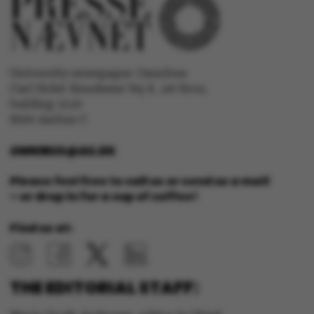
website does not work
without these cookies.
University newspaper Omnibus
Carl Holst-Knudsens Vej 8, 1st floor,
bulding 1310
Name
Provider / Domain
8000 Aarhus C
be_typo_user
TYPO3 Association
.au.dk
OMNIBUS@AU.DK
Please feel free to call us or send us a mail
– or drop in for a cup of coffee!
Find us at:
fe_typo_user
Typo3 Association
.au.dk
THE EDITORIAL STAFF: