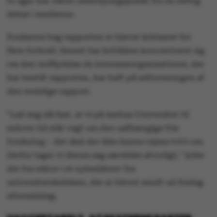
to uger har været omdrejningspunkt for en heftig
debat i medierne.
Forskerne bag rapporten er blevet kritiseret for
flere forhold. Senest har kritikken koncentreret sig
om den indflydelse de interesseorganisationer, der
har bestilt rapporten, har haft på udformningen af
den endelige rapport.
"Lad mig slå fast, at vi på Aarhus Universitet til
enhver tid står vagt om den uafhængige frie
forskning – det skal der ikke kunne rejses tvivl om.
Derfor tager vi denne sag særdeles alvorligt," lyder
det fra rektor i et nyhedsbrev fra
universitetsledelsen, der er blevet sendt ud fredag
eftermiddag.