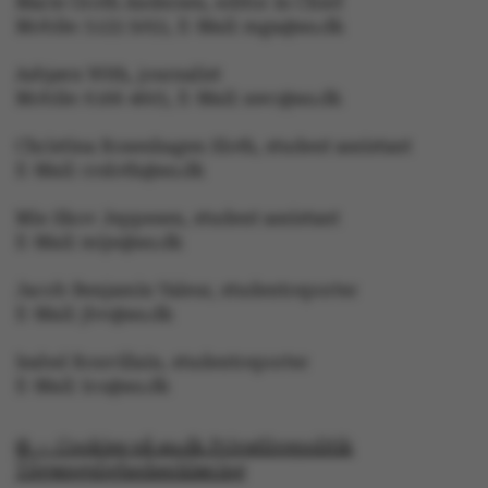
Marie Groth Andersen, editor in Chief
Mobile: 5133 5053, E-Mail: mga@au.dk
Asbjørn With, journalist
Mobile: 6166 4603, E-Mail: awc@au.dk
Christina Rosenhagen Sloth, student assistant
E-Mail: crsloth@au.dk
Mie Skov Jeppesen, student assistant
E-Mail: mije@au.dk
Jacob Benjamin Valeur, studentreporter
E-Mail: jbv@au.dk
Isabel Rouvillain, studentreporter
E-Mail: iro@au.dk
© — Cookies på au.dk Privatlivspolitik
ASP.NET_SessionId
Microsoft Corporation
Tilgængelighedserklæring
.au.dk