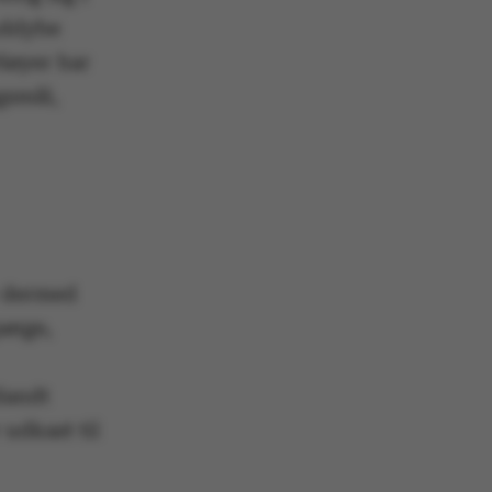
uddybe
Høyer har
rgsmål,
r dermed
pørge,
Blandt
 udkast til