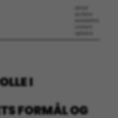
about
archive
newsletter
contact
opinion
OLLE I
TS FORMÅL OG