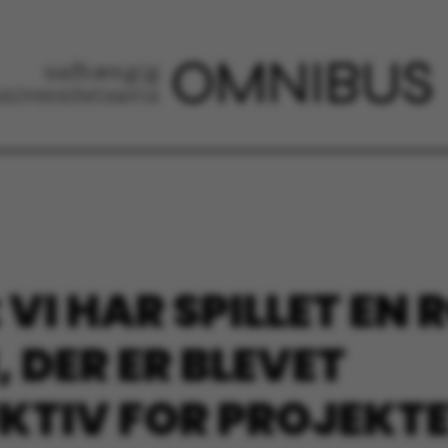
 VI HAR SPILLET EN R
 DER ER BLEVET
TIV FOR PROJEKTE