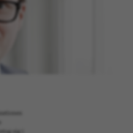
isationen
e
tog sig i