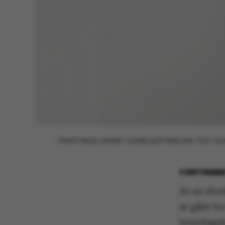
Morten Høyer, direktør i Landbrug & Fødevarer. Foto: L
3 SEPTEMBER
At en dir
er gået fo
hverdagsk