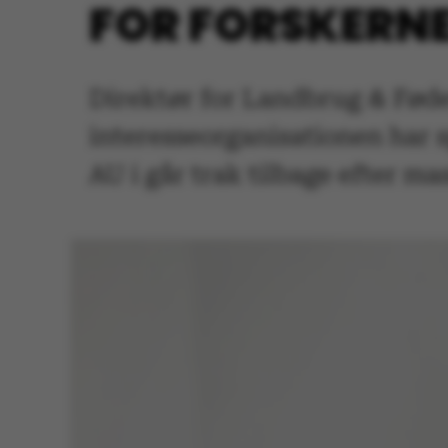
FOR FORSKERNE
Direktør for Landbrug & Føde
interesseorganisationen har s
AU i går trak tilbage efter m