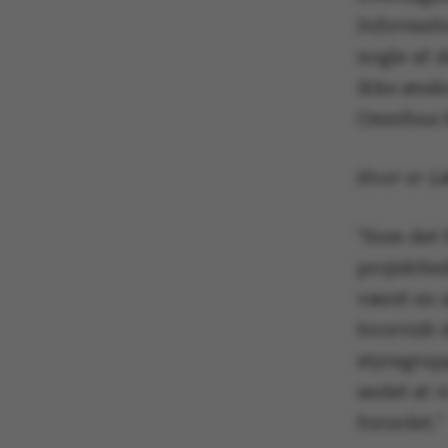
Informati
nogle af 
ikke ønske
Omnibus h
Hvor er L&
"Som det f
projektle
været en 
hvorvidt d
styregrupp
andet at v
forordet."