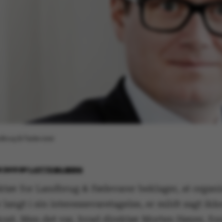
andbrug & Fødevarer
 2019
BY
LOTTE BILBERG
ektør for Landbrug & Fødevarer beklager, at organ
r langt i sin interessevaretagelse, er mildt sagt ikk
ost. Men det var, hvad direktør Morten Høyer, fore