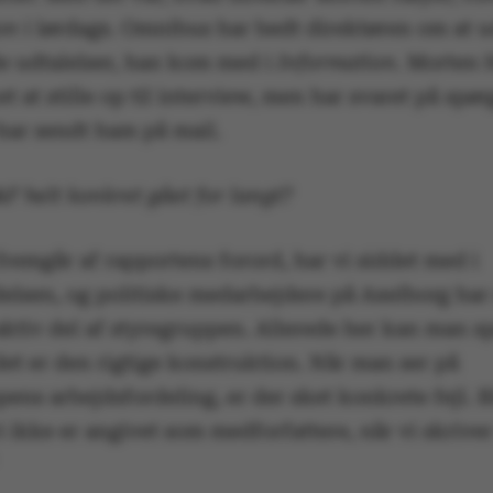
on
i lørdags. Omnibus har bedt direktøren om at 
de udtalelser, han kom med i
Information
. Morten 
t at stille op til interview, men har svaret på spø
ar sendt ham på mail.
F helt konkret gået for langt?
remgår af rapportens forord, har vi siddet med i
delsen, og politiske medarbejdere på Axelborg ha
aktiv del af styregruppen. Allerede her kan man s
et er den rigtige konstruktion. Når man ser på
ens arbejdsfordeling, er der sket konkrete fejl. 
i ikke er angivet som medforfattere, når vi skriver