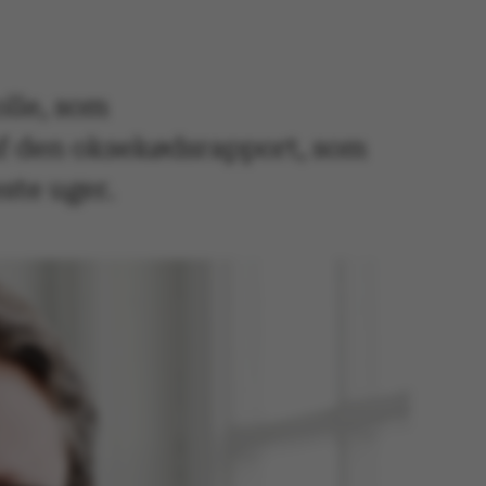
lle, som
 af den oksekødsrapport, som
ste uger.