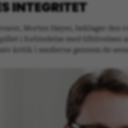
S INTEGRITET
varer, Morten Høyer, beklager den ro
pillet i forbindelse med tilblivelsen
assiv kritik i medierne gennem de sene