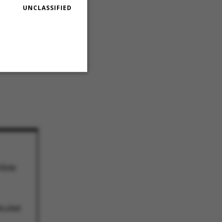
UNCLASSIFIED
lingen som
forventes
Unclassified
 navigation
måde
kultet