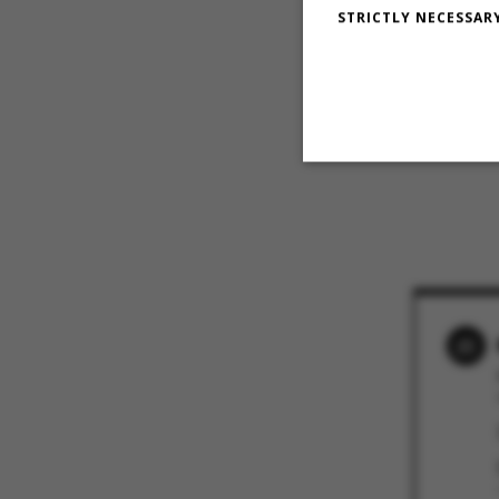
dekan.
STRICTLY NECESSAR
Derimod kø
dekan for
derfor for
Strictly necessary
These cookies m
etc. The websi
Name