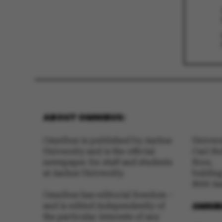
be_typo_user
fe_typo_user
ABOUT OMNIBUS:
Omnibus is published by Aarhus
Univer
University and is the official
Carl Ho
ASP.NET_SessionId
newspaper for staff and students
floor,
at Aarhus University.
buldin
8000 A
Omnibus has editorial freedom –
OMNIB
and is edited independently of
JSESSIONID
the particular interests of any