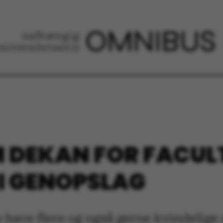
M DEKAN FOR FACUL
 I GENOPSLAG
 have flere og også gerne kvindelige a