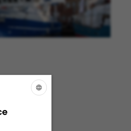
var både
ENGLISH
DANISH
ce
ledelsens