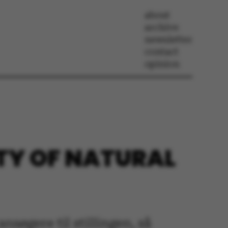
about
archive
newsletter
contact
opinion
TY OF NATURAL
nsøgere til stillingen, så