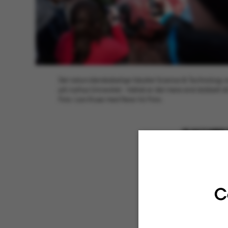
Det naturvidenskabelige fakultet Science & Technology er la
på Aarhus Universitet - faktisk er det mere end dobbelt så
Foto: Lars Kruse med flere/AU Foto.
16 OCTOBER 
”Jeg vil g
gode og k
ansøgerfel
C
Sådan lyde