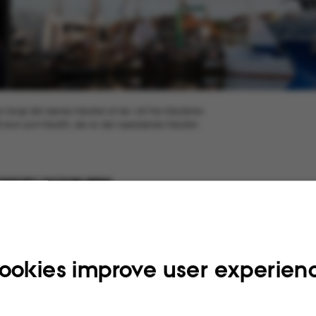
ngt det største fakultet af de i alt fire fakulteter
 stort som Health, der er det næststørste fakultet.
2019
BY
LOTTE BILBERG
erne kvittere for de ansøgninger, vi har fået. Der 
valificerede kandidater, men vi ønsker et bredere
t med mere diversitet."
ookies improve user experien
r det fra rektor Brian Bech Nielsen i universitets