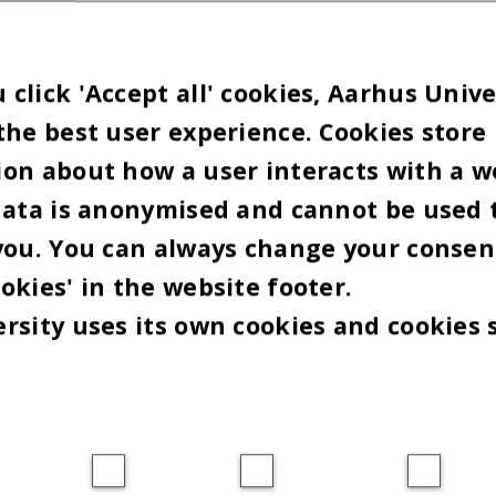
 om baggrunden for, at den ene af de to ledige st
på AU vil blive slået op igen.
click 'Accept all' cookies, Aarhus Unive
Å:
Søges: Dekan med godt humør. To faktisk
the best user experience. Cookies store
tlig kan vi med genopslaget få flere og meget ger
on about how a user interacts with a w
 ansøgere til at se spændende muligheder i denne 
data is anonymised and cannot be used 
r rektor, som er formand for ansættelsesudvalget.
you. You can always change your consen
okies' in the website footer.
e oplyse om antallet af ansøgere til de to stillinger
rsity uses its own cookies and cookies 
ke fortælle om kønsfordelingen blandt ansøgerne.
 som dekan for Faculty of Natural Sciences bliver 
st i håb om at få ansat en dekan med tiltrædelse 1
Lars Henrik Andersen fortsætter indtil da som kon