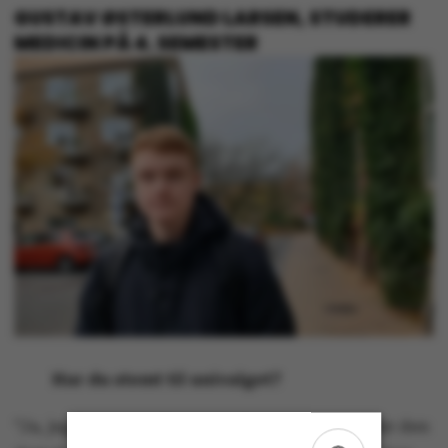
GUSTAV ØSTERLUND LARSEN, STUDERER
MEDICIN PÅ 4. SEMESTER
Har du stemt til univalget?
”Ja, jeg har stemt. Det synes jeg, at man skylder den