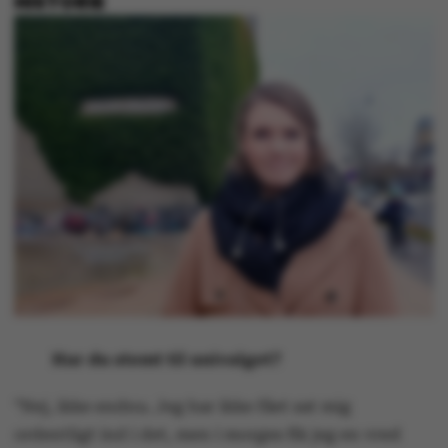
HISTORIE
Har du stemt til univalget?
”Nej, ikke endnu. Jeg har ikke fået sat mig
ordentligt ind i det, men i morges fik jeg en vred