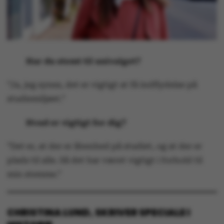
Har du stemt til univalget?
”Ja, jeg synes, det er vigtigt at få indflydelse på
studiemiljøet.”
Hvad er vigtigt for dig?
”Det er, at der er åbenhed på studiet, og at der er
plads til alle. Så det har været vigtigt i forhold til
min stemme.”
CHRISTINA LUND, SKRIVER SPECIALE I