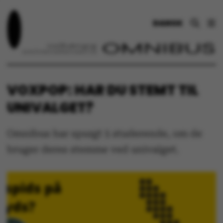
DANSK
VOXPOP: HAR DU STEMT TIL
UNIVALGET?
Omnibus har spurgt 5 studerende, om de
bruger deres stemme ved univalget.