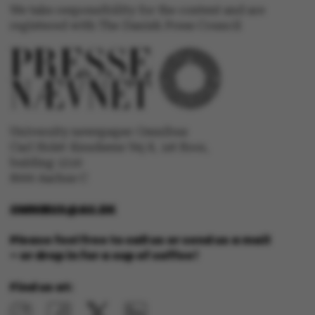
Oracle Corporation
We take responsibility for the content and are
.au.dk
registered with The Danish Press Council
ARRAffinity
Microsoft Corporation
.mitstudie.au.dk
University newspaper Omnibus
Carl Holst-Knudsens Vej 8, 1st floor,
bulding 1310
8000 Aarhus C
OMNIBUS@AU.DK
Please feel free to call us or send us a mail
– or drop in for a cup of coffee!
esctx
Microsoft Corporation
.login.microsoftonline.co
Find us at: