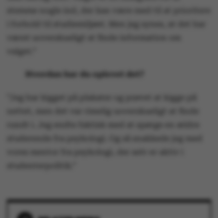
.au.dk
stemme nogle ind, der kan være med til at prioritere
i forhold til studiemiljøet. Men jeg synes, at det har
været uoverskueligt at finde information om
valget.”
Hvordan har du oplevet det?
fe_typo_user
Typo3 Association
.au.dk
”Jeg har kigget på plakater og prøvet at kigge på
nettet, men det var rimelig uoverskueligt at finde
rundt i. Jeg endte faktisk med at spørge en ældre
studerende fra psykologi. Og så snakkede jeg med
vores mentor fra psykologi, der selv er aktiv i
studenterpolitik.”