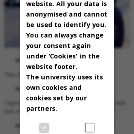
website. All your data is
anonymised and cannot
be used to identify you.
You can always change
your consent again
under ‘Cookies' in the
Har du stemt til univalget?
website footer.
”Nej, det har jeg ikke.”
The university uses its
own cookies and
Hvorfor ikke?
cookies set by our
”Jeg har ikke fået taget stilling til det. Jeg ved ikke
partners.
helt, hvad univalg er, og hvad de kæmper for.”
Hvad skal der til for, at du vil stemme?