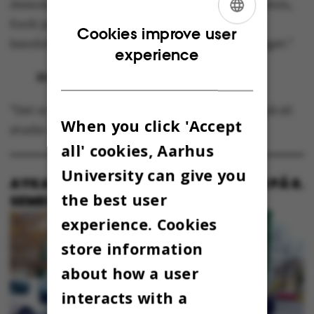
demokratiske proces. Jeg har bare stemt på listen,
fordi jeg ikke har sat mig nok ind i de enkelte
ENGLISH
Cookies improve user
kandidater. Men jeg vil gerne støtte op om valget.”
experience
DANISH
Hvorfor er det vigtigt?
”Det er en god mulighed for at få indflydelse på sit
When you click 'Accept
studie og sin dagligdag.”
all' cookies, Aarhus
University can give you
AYKA HUMLESEN, STUDERER MEDICIN PÅ 6.
the best user
SEMESTER
experience. Cookies
store information
about how a user
interacts with a