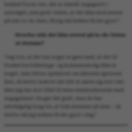
besked fra en ven, der er stærkt engageret i
univalget, som godt vidste, at det ikke stod øverst
på min to-do-liste. Så jeg må hellere få det gjort.”
Hvorfor står det ikke øverst på to-do-listen
at stemme?
”Jeg tror, at det har noget at gøre med, at det til
forskel fra folketings- og kommunalvalg ikke er
noget, man bliver opdateret om løbende igennem
året, så derfor kræver det lidt at sætte sig ind i det.
Men jeg har stor tillid til mine medstuderende med
engagement. De gør det godt, men de har
selvfølgelig brug for, at folk stemmer på dem – så
derfor må jeg hellere få det gjort i dag.”