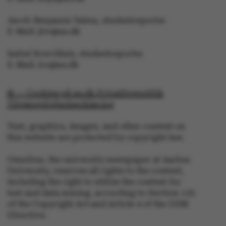
Jacob Benjamin Valeur, studentreporter
E-Mail: jbv@au.dk
JSESSIONID
Oracle Corporation
.au.dk
Isabel Rouvillain, studentreporter
E-Mail: iro@au.dk
© — Cookies på au.dk Privatlivspolitik
Tilgængelighedserklæring
AWSALBTGCORS
Amazon Web Services, Inc.
Text, graphics, images, and other content on
airtable.com
this website are protected by copyright law.
Omnibus, the university newspaper at Aarhus
University, reserves all rights to the content,
including the right to utilize the content for
text and data mining, according to Section 11b
CFTOKEN
Adobe Inc.
of the Copyright Act and Article 4 of the DSM
eddiprod.au.dk
Directive.