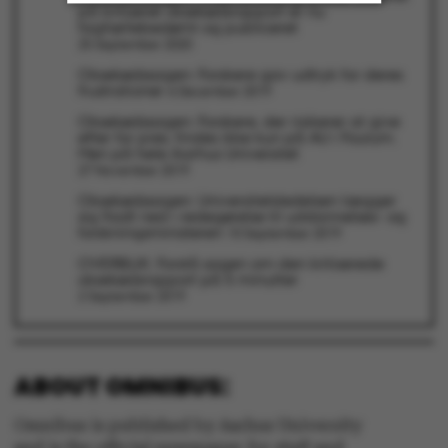
på kritiseret oksekødsrapport er nu
fagfællebedømt og publiceret
25 September 2020
Strictly necessary
Statistic
Oksekødssagen: Forskere gav udtryk for deres
frustrationer
6 December 2019
Targeting
Functionality
Oksekødssagen: Forskere, der risikerer at give
efter for pres, findes ikke kun på AU i Foulum.
Unclassified
Men på hele Aarhus Universitet
27 November 2019
Oksekødssagen: Universitetsledelsen lægger
sig fladt ned i redegørelse til uddannelses- og
forskningsministeren
10 September 2019
These cookies make it
OVERBLIK: Forstå sagen om den kritiserede
possible to use basic
oksekødsrapport på 5 minutter
2 September 2019
website functionality,
e.g. navigation etc. The
website does not work
without these cookies.
ABOUT OMNIBUS:
Omnibus is published by Aarhus University
and is the official newspaper for staff and