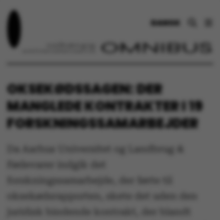
DANSK
OKSEKØDSSAGEN: DER
MANGLEDE KONTRAKTER I 19
FORSKNINGSSAMARBEJDER
Da Aarhus Universitet og Landbrug &
Fødevarer indgik det
forskningssamarbejde, der førte til
oksekødsrapporten, skete det uden den
juridisk bindende kontrakt, der blandt