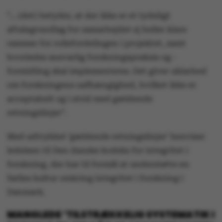
”... (det) betyder, at der ikke er et tydeligt
aftalegrundlag for samarbejdet ej heller klare
rammer for rollefordelingen i projektet, samt
hvorledes ansvarlig forskningspraksis og -
formidling skal implementeres. Det giver uklarhed
om forskningens uafhængighed, hvilket ikke er
acceptabelt og i strid med gældende
retningslinjer”.
Med udtrykket ’gældende retningslinjer’ henviser
ledelsen til Den danske kodeks for integritet i
forskning, der har til formål at understøtte en
fælles kultur omkring integritet i forskning i
Danmark.
MANGLEDE ’TILSTRÆKKELIG SYSTEMATIK I