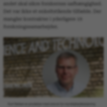
andet skal sikre forskernes uafhængighed.
Det var ikke et enkeltstående tilfælde. Der
mangler kontrakter i yderligere 19
forskningssamarbejder.
Kurt Nielsen er prodekan med ansvar for myndighedsbetjening