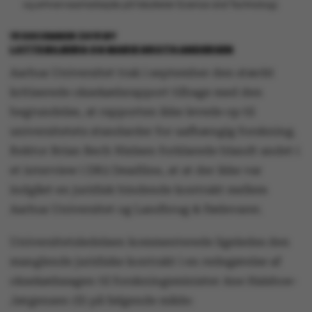
og erhvervssamarbejde på fakultetet Science and Technology.
19 DECEMBER 2019
BY
LOTTE BILBERG OG MARIE GROTH ANDERSEN
Aarhus Universitet trak i september den stærkt
kritiserede oksekødsrapport tilbage med den
begrundelse, at rapporten ikke levede op til
universitetets standarder for uafhængig forskning.
Rektor Brian Bech Nielsen forklarede blandt andet i
et interview i DR2 Deadline, at at der ikke var
indgået en juridisk bindende kontrakt mellem
Aarhus Universitet og Landbrug & Fødevarer.
Universitetsledelsen kommenterede ligeledes den
manglende juridiske kontrakt i en redegørelse af
oksekødssagen til forskningsminister Ane Halsboe-
Jørgensen (S) på følgende måde: