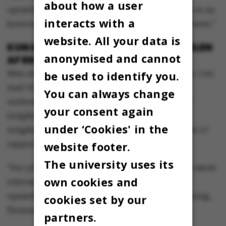
about how a user
optælling over, i hvor mange tilfælde der ikke er en
interacts with a
kontrakt, som vi synes er tilstrækkeligt deklareret."
website. All your data is
KUN INDGÅET KONTRAKTER I HALVDELEN
anonymised and cannot
AF RELEVANTE TILFÆLDENE
Men siden har prodekanen fremskaffet tallene. I en
be used to identify you.
mail til Omnibus oplyser han, at ud af de 55
You can always change
undersøgte rapporter, er der i 19 tilfælde ikke
your consent again
indgået en kontrakt, mens der i 19 tilfælde er
under ‘Cookies' in the
indgået en kontrakt. Hvad angår de resterende 17
rapporter, skriver prodekanen i mailen:
website footer.
The university uses its
"For yderligere 17 af rapporterne har det ikke været
own cookies and
relevant at have en kontrakt, da disse er
opsamlinger, formidling og AU-initieret forskning,
cookies set by our
finansieret af AU."
partners.