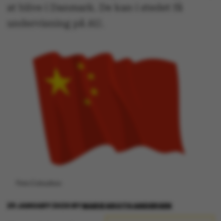
at blive i Danmark. De kan i stedet få
undervisning på AU.
Foto:Colourbox
29 JANUARY 2020
BY
MARIE GROTH ANDERSEN