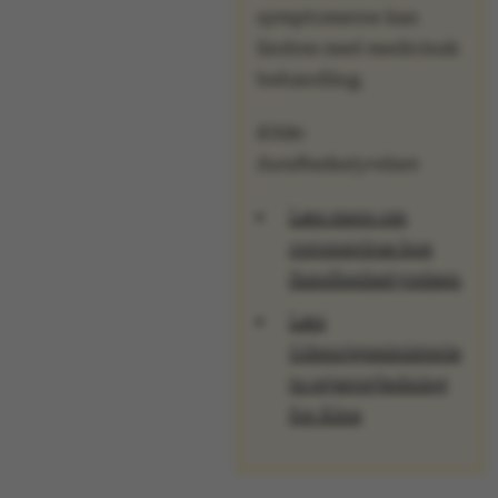
symptomerne kan
lindres med medicinsk
behandling.
Kilde:
fe_typo_user
Sundhedsstyrelsen
Typo3 Association
.au.dk
Læs mere om
coronavirus hos
Sundhedsstyrelsen
Læs
Udenrigsministerie
ts rejsevejledning
for Kina