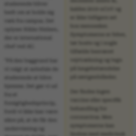
december sidste år,
studerende bliver
kaldes 2019-nCoV og
bedt om at holde sig
er ikke tidligere set
væk fra campus. Det
hos mennesker.
oplyser Rikke Nielsen,
Symptomerne er feber,
der er international
tør hoste og i nogle
chef ved AU.
tilfælde besværet
vejrtrækning og tegn
”På den baggrund har
på lungebetændelse
vi valgt at anbefale de
på røntgenbilleder.
studerende at blive
hjemme. Det gør vi ud
Der findes ingen
fra et
vaccine eller specifik
forsigtighedsprincip,
behandling for
fordi vi ikke kan være
coronavirus. Men
sikre på, at de får den
symptomerne kan
undervisning og
lindres med medicinsk