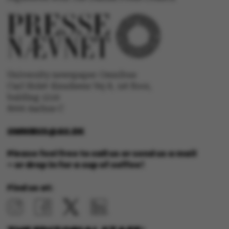
University newspaper Omnibus
ARRAffinity
Microsoft Corporation
.mitstudie.au.dk
Carl Holst-Knudsens Vej 8, 1st floor,
bulding 1310
8000 Aarhus C
OMNIBUS@AU.DK
Please feel free to call us or send us a mail
– or drop in for a cup of coffee!
esctx
Microsoft Corporation
Find us at:
.login.microsoftonline.co