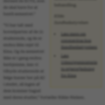
dermed de ECTS, som
behandling.
de skal have for at
bestå semestret.”
Kilde:
Sundhedsstyrelsen
”Vi har talt med
hovedparten af de 31
Læs mere om
studerende, og de er
coronavirus hos
endnu ikke rejst til
Sundhedsstyrelsen
Kina. Og da semestret
Læs
ikke er i gang endnu
Udenrigsministerie
herhjemme, kan vi
ts rejsevejledning
tilbyde studerende at
for Kina
følge kurser her på AU
i stedet, så ingen af
dem kommer bagud
med deres studier,” fortæller Rikke Nielsen.