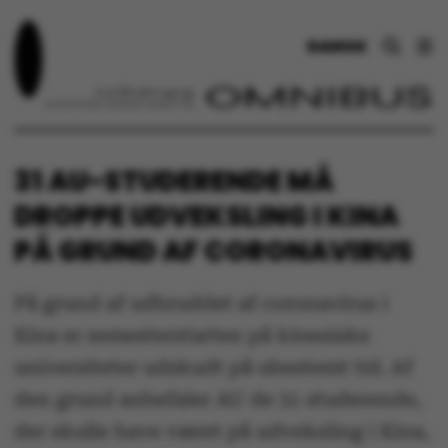
DANSK
31 AU-STUDERENDE MÅ
DROPPE UDVEKSLING I KINA
PÅ GRUND AF CORONAVIRUS
På grund af udbruddet af coronavirus i
Kina er semesterstarten på kinesiske
universiteter udskudt på ubestemt tid. Af
den grund anbefaler AU de 31 studerende,
der skulle have været på udveksling i Kina,