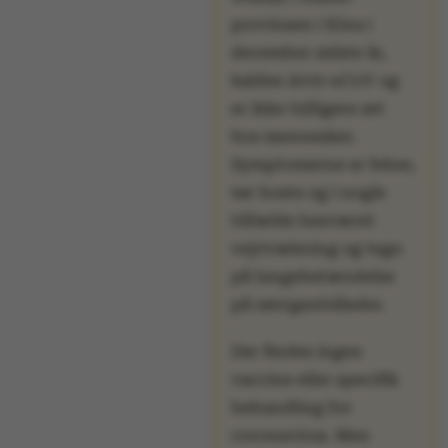
Targeting
Functionality
provinsen i Kina i
Unclassified
december sidste år,
kaldes 2019-nCoV og
er ikke tidligere set
hos mennesker.
These cookies make it
Symptomerne er feber,
possible to use basic
tør hoste og i nogle
website functionality,
tilfælde besværet
e.g. navigation etc. The
vejrtrækning og tegn
website does not work
på lungebetændelse
without these cookies.
på røntgenbilleder.
Der findes ingen
vaccine eller specifik
Name
Provider / Domain
behandling for
be_typo_user
TYPO3 Association
coronavirus. Men
.au.dk