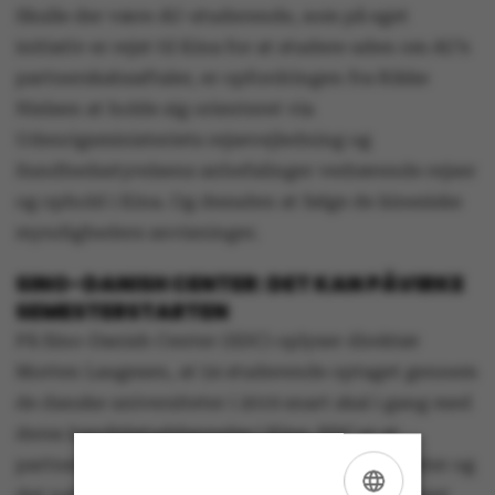
Skulle der være AU-studerende, som på eget
initiativ er rejst til Kina for at studere uden om AU’s
partnerskabsaftaler, er opfordringen fra Rikke
Nielsen at holde sig orienteret via
Udenrigsministeriets rejsevejledning og
Sundhedsstyrelsens anbefalinger vedrørende rejser
og ophold i Kina. Og desuden at følge de kinesiske
myndigheders anvisninger.
SINO-DANISH CENTER: DET KAN PÅVIRKE
SEMESTERSTARTEN
På Sino-Danish Center (SDC) oplyser direktør
Morten Laugesen, at 54 studerende optaget gennem
de danske universiteter i 2019 snart skal i gang med
deres kandidatuddannelse i Kina. SDC er et
partnerskab mellem de otte danske universiteter og