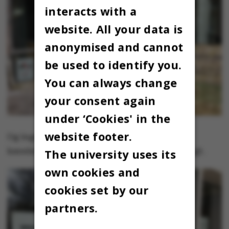
interacts with a
website. All your data is
anonymised and cannot
be used to identify you.
You can always change
your consent again
under ‘Cookies' in the
website footer.
Og ingen sprøde croissanter eller bløde
kanelsnurrer i Nobelparkens Deli lige foreløbigt.
The university uses its
own cookies and
cookies set by our
partners.