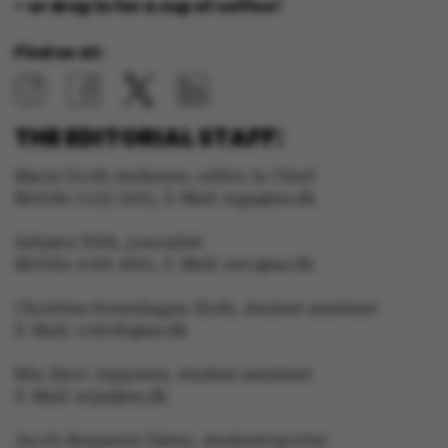
– or drop in for a cup of coffee!
Find us at:
fpc
Microsoft Corporation
login.microsoftonline.com
THE EDITORIAL STAFF:
__cf_bm
Marie Groth Andersen, editor in Chief
Cloudflare Inc.
.pure.au.dk
Mobile: 5133 5053, E-Mail: mga@au.dk
Asbjørn With, journalist
Mobile: 6166 4603, E-Mail: awc@au.dk
Christina Rosenhagen Sloth, student assistant
E-Mail: crsloth@au.dk
__cf_bm
Cloudflare Inc.
.linkedin.com
Mie Skov Jeppesen, student assistant
E-Mail: mije@au.dk
Jacob Benjamin Valeur, studentreporter