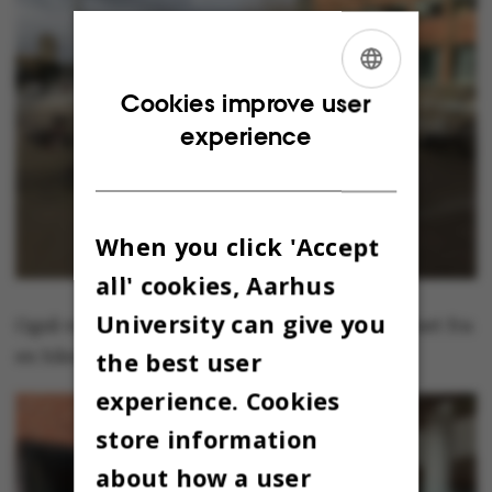
ENGLISH
Cookies improve user
experience
DANISH
When you click 'Accept
all' cookies, Aarhus
University can give you
Også ved Nobelparken var der øde i dag, bortset fra
en håndfuld væltede cykler.
the best user
experience. Cookies
store information
about how a user