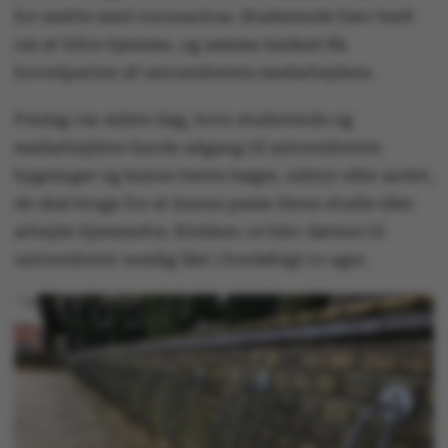
for smitte med coronavirus. Studerende blev bedt
om at blive hjemme, og samme besked fik
hovedparten af universitetets medarbejdere.
Fredag var sidste dag, hvor studerende og
medarbejdere havde adgang til universitetets
bygninger og kunne hente bøger, udstyr eller andet,
de skal bruge for at kunne passe deres studie eller
arbejde hjemmefra. Klokken 14 blev dørene til
universitetet nemlig låst i foreløbigt to uger.