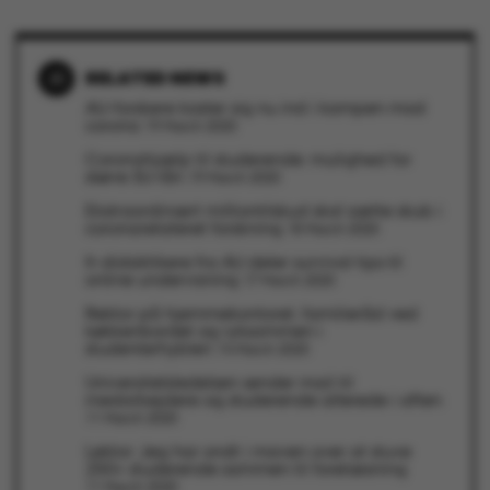
Name
Provider / Domain
be_typo_user
TYPO3 Association
.au.dk
RELATED NEWS
AU-forskere kaster sig nu ind i kampen mod
corona
19 March 2020
Coronahjælp til studerende: mulighed for
større SU-lån
19 March 2020
Ekstraordinært milliontilskud skal sætte skub i
coronarelateret forskning
18 March 2020
fe_typo_user
Typo3 Association
.au.dk
It-didaktikere fra AU deler survival tips til
online undervisning
17 March 2020
Rektor på hjemmekontoret, familieråd ved
køkkenbordet og ryksammen i
studenterhyblen
14 March 2020
Universitetsledelsen sender mail til
medarbejdere og studerende allerede i aften
11 March 2020
Lektor: Jeg har ondt i maven over at stuve
250+ studerende sammen til forelæsning
11 March 2020