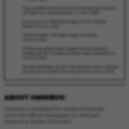
Fjernundervisning kan blive aktuelt på grund
af faren for coronasmitte
11 March 2020
Coronavirus: Festforeninger på AU aflyser
fester
10 March 2020
Statsminister: Det skal tages alvorligt
10 March 2020
Medicinstuderendes undervisning aflyses i
forsøg på at mindske smitte med coronavirus
10 March 2020
Studenterfester på AU må sandsynligvis aflyses
på grund af faren for coronavirus
6 March 2020
ASP.NET_SessionId
Microsoft Corporation
.au.dk
ABOUT OMNIBUS:
Omnibus is published by Aarhus University
and is the official newspaper for staff and
students at Aarhus University.