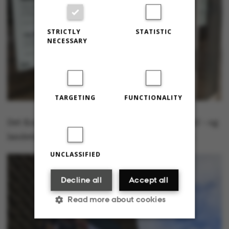
STRICTLY
STATISTIC
NECESSARY
TARGETING
FUNCTIONALITY
Det Kongelige Bibliotek er ligesom resten af AU - og
landets øvrige biblioteker lukket land lige nu.
UNCLASSIFIED
Decline all
Accept all
Read more about cookies