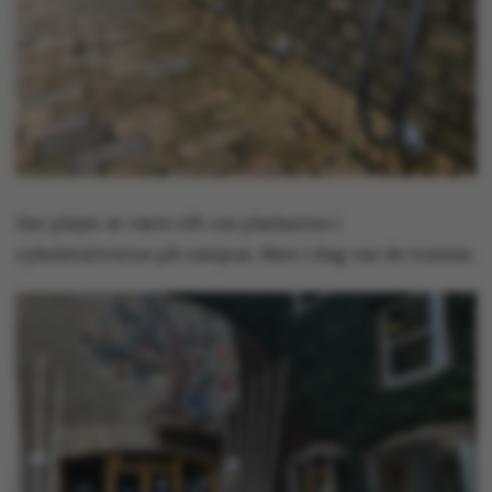
Der plejer at være rift om pladserne i
cykelstativerne på campus. Men i dag var de tomme.