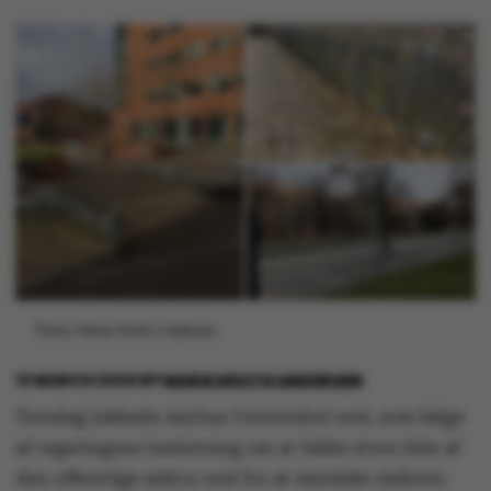
Fotos: Marie Groth Andersen
13 MARCH 2020
BY
MARIE GROTH ANDERSEN
Torsdag lukkede Aarhus Universitet ned, som følge
af regeringens beslutning om at lukke store dele af
den offentlige sektor ned for at mindske risikoen