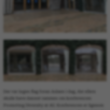
Der var ingen flag foran Aulaen i dag, der ellers
skulle have dannet rammen om konferencen
Promoting Diversity at AU. Konferencen er ligesom