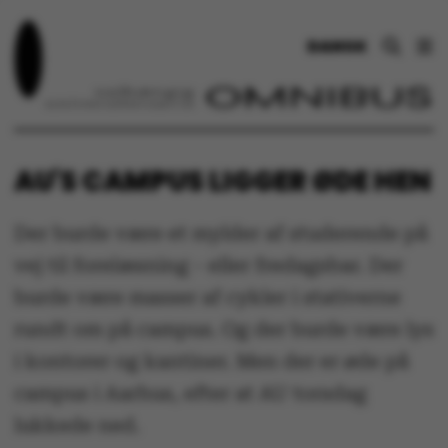
DANSK
AU'S CAMPUS LIGGER ØDE HEN
Der burde være et mylder af studerende på
vej til forelæsning - eller fredagsbar. Der
burde være masser af cykler i stativerne
rundt om på campus. Og der burde være lys
i kontorer og kantiner. Men der er øde på
campus i Aarhus, efter at AU torsdag
lukkede ned.