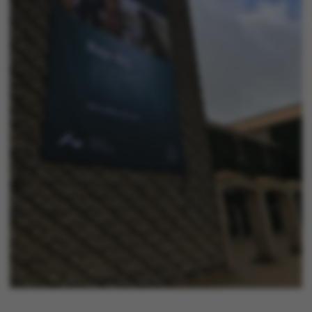
Strictly necessary
Statistic
Targeting
Functionality
Unclassified
These cookies make it
possible to use basic
website functionality,
e.g. navigation etc. The
website does not work
without these cookies.