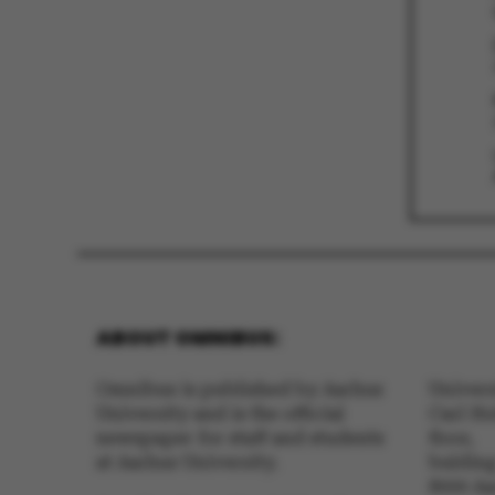
ASP.NET_SessionId
JSESSIONID
ABOUT OMNIBUS:
ARRAffinity
Omnibus is published by Aarhus
Univer
University and is the official
Carl Ho
newspaper for staff and students
floor,
at Aarhus University.
buldin
esctx
8000 A