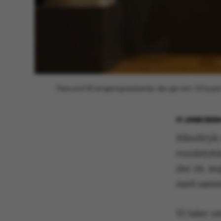
Flere end 30 rengøringsassistenter, der gør rent i 52 bygni
17 JUNE 202
Håndtryk e
rundstykk
der 29. ma
med samme
Vi taler o