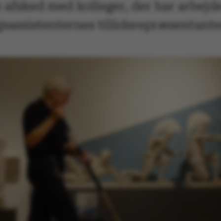
afsked med kolleger, der har arbejde
gsassistenternes tillidsrepræsentante