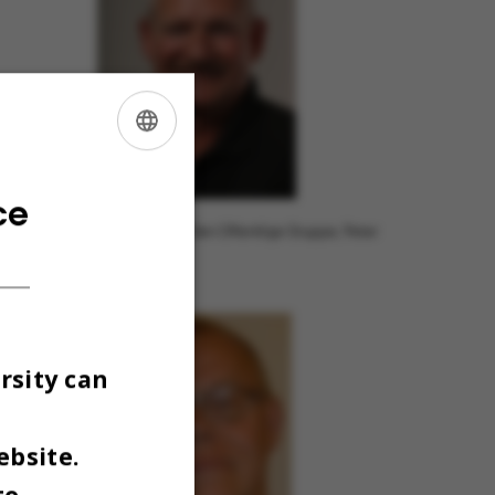
ENGLISH
DANISH
ce
lestillidsrepræsentant for 3F - Den Offentlige Gruppe, Peter
ler,
rsity can
ebsite.
to