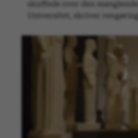
skuffede over den manglende 
Universitet, skriver rengørin