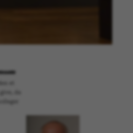
ERGAARD
Men et
give, da
kolleger