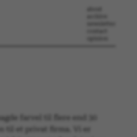
about
archive
newsletter
contact
opinion
gde farvel til flere end 30
til et privat firma. Vi er