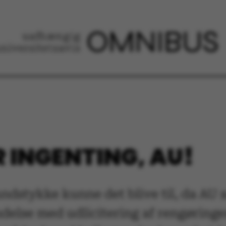
R INGENTING, AU!
ndstykke kunne det blive til, da AU sa
delse med udlicitering af rengøringen 