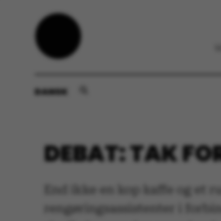
DANSK
DEBAT: TAK FO
End ikke en kop kaffe og et ru
rengøringsassistenter i forbin