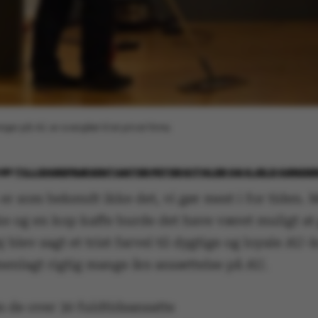
nger på AU, er overgået til et privat firma.
0
BY
TILLIDSREPRÆSENTANTER PETER KITHLER OG KJELD SØND
r som bekendt ikke det, vi gør mest i for tiden. 
e og en kop kaffe burde det have været muligt at 
j blev sagt et trist farvel til dygtige og loyale AU-
nlagt rigtig mange års ansættelse på AU.
m de over 30 fuldtidsansatte