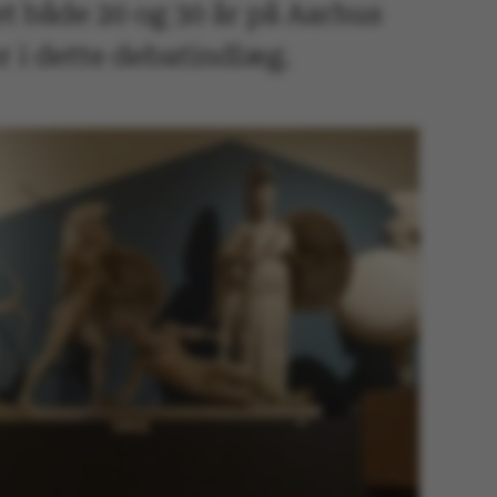
t både 20 og 30 år på Aarhus
r i dette debatindlæg.