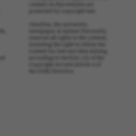
content on this website are
s used by Microsoft to
protected by copyright law.
fy your login
Omnibus, the university
s used to distinguish
th,
newspaper at Aarhus University,
ns and bots. This is
r the website, in order
reserves all rights to the content,
 reports on the use of
including the right to utilize the
.
content for text and data mining,
s used to distinguish
ent
according to Section 11b of the
ns and bots. This is
r the website, in order
Copyright Act and Article 4 of
 reports on the use of
.
the DSM Directive.
s used to distinguish
ns and bots. This is
r the website, in order
 reports on the use of
.
icrosoft Azure as a
form and enabling
ng, this cookie ensures
 from one visitor
sion are always
he same server in the