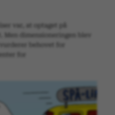
er var, at optaget på
et. Men dimensioneringen blev
rvurderer behovet for
nter for