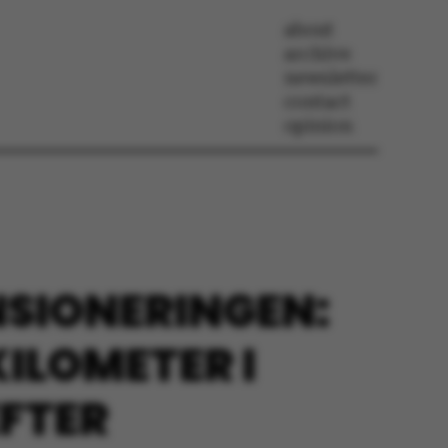
about
archive
newsletter
contact
opinion
NSIONERINGEN:
KILOMETER I
EFTER