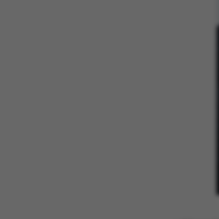
ASP.NET_SessionId
JSESSIONID
ARRAffinity
esctx