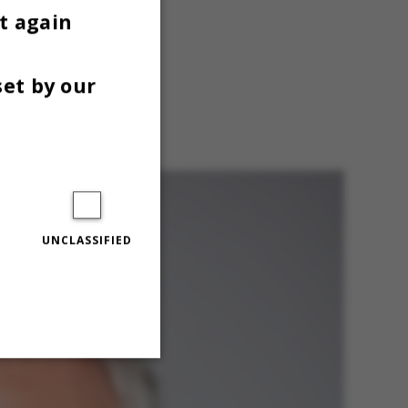
t again
set by our
 Center for
rsitet.
UNCLASSIFIED
Unclassified