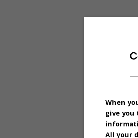
C
When you 
give you 
informati
All your 