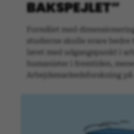
BAKSPEJLET”
Formålet med dimensioneringe
studierne skulle svare bedre
lavet med udgangspunkt i arb
humanister i fremtiden, mene
Arbejdsmarkedsforskning på 