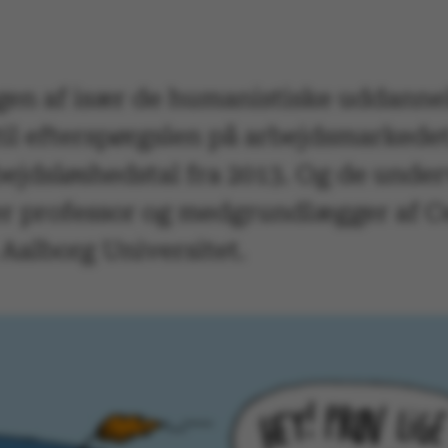
n af især de humanistiske uddannels
 til efterspørgslen på arbejdsmarked
ejdsløshedstal fra 2013. Og de unde
r professor og medgrundlægger af Ce
Aalborg Universitet.