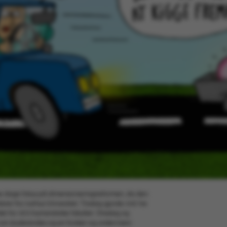
se dage fokus på dimensioneringsreformen, da den
er fra Aarhus Universitet. Tirsdag gjorde Arts' tre
et for AU's humanistiske fakultet. Onsdag og
 en studerendes og en forsker og undervisers