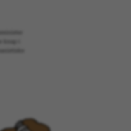
minister
e knap i
anistiske