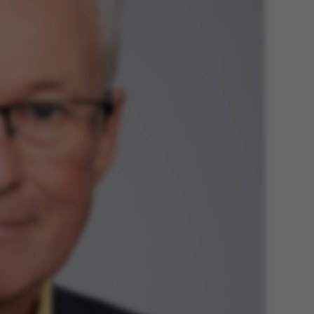
 navigation
s set by our CMS
PO3 and is used to
ackend session when a
 is logged in to TYPO3
rontend.
s associated with the
ontent management
 generally used as a
identifier to enable
ces to be stored, but
s it may not actually
it can be set by