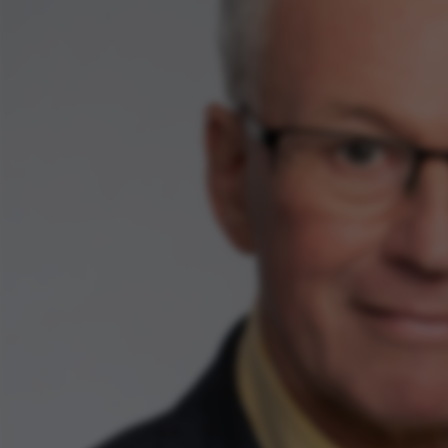
ake it possible to use basic website functionality, e.g.
te does not work without these cookies.
Provider / Domain
Expires
Description
30
This cookie i
TYPO3 Association
minutes
provider; TY
.au.dk
identify a b
Backend User
Backend or F
30
This cookie i
Typo3 Association
minutes
Typo3 web c
.au.dk
system. It is
user session 
user preferen
in many case
be needed as 