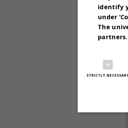
identify 
under ‘Co
The unive
partners.
STRICTLY NECESSAR
Strictly necessary