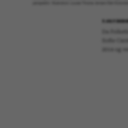
perspektiv. Illustration: Louise Thrane Jensen/Det Koloris
3 JULY 2020
Da Folket
Sofie Car
2014 og v