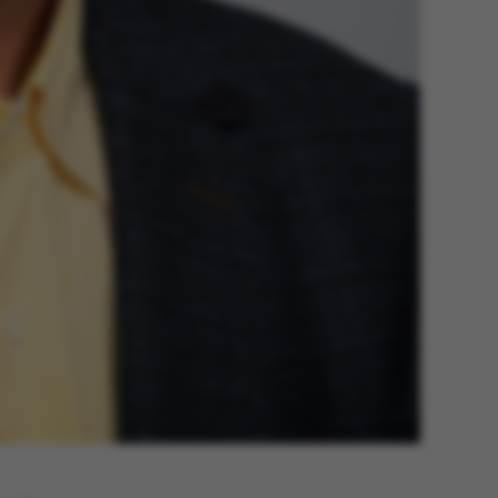
he platform, though
revented by site
s. In most cases it is
troyed at the end of a
on. It contains a
ifier rather than any
 data.
ose platform session
by sites written with
NET based
. Usually used to
 anonymised user
e server.
ose platform session
by sites written in JSP.
 to maintain an
er session by the
s set by websites run
ows Azure cloud
is used for load
 make sure the visitor
s are routed to the
in any browsing
s used by Microsoft to
fy your login