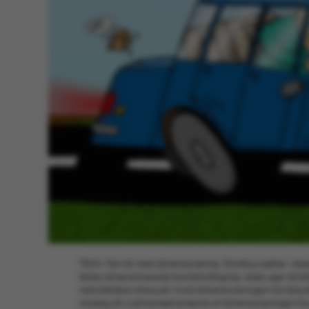
TEMA: Fem år med dimensionering. Omnibus sætter i dis
første dimensionerede bachelorårgang i disse uger dimitter
institutledere status på, hvad dimensioneringen har betyd
torsdag så vi på konsekvenserne af dimensioneringen fra