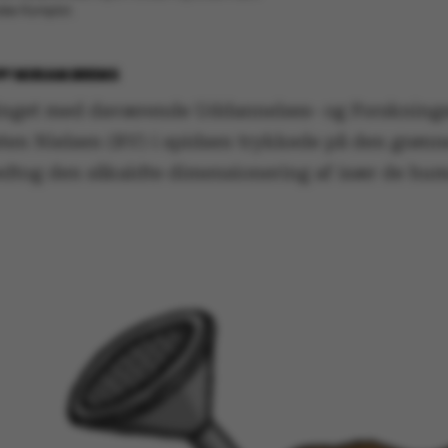
tiske Komplot.
BY
MIRIAM BREMS
inget med daværende Uddannelses- og Forsknings
sten Nielsen (RV) i spidsen trykkede på den grønn
edtog den såkaldte dimensionering af især de hum