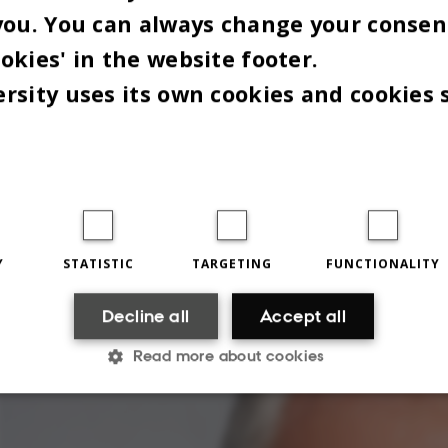
you. You can always change your consen
okies' in the website footer.
rsity uses its own cookies and cookies 
Henning Jørgensen er professor i offentlig forvaltning og medgrundlægger af
Arbejdsmarkedsforskning på Aalborg Universitet (CARMA). Foto: Aalborg Unive
Y
STATISTIC
TARGETING
FUNCTIONALITY
Decline all
Accept all
Read more about cookies
Statistic
Targeting
Functionality