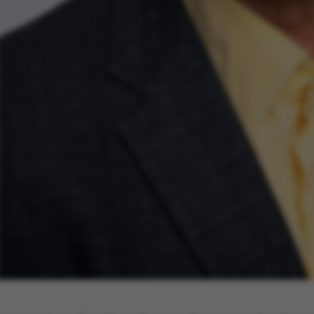
default by t
this can be p
administrator
set to be des
browser sessi
random ident
specific user
Session
General purp
Microsoft Corporation
cookie, used 
.au.dk
Miscrosoft .
technologies
maintain an
session by th
Session
General purp
Oracle Corporation
cookie, used 
.au.dk
Usually used
anonymous us
server.
Session
This cookie i
Microsoft Corporation
on the Wind
.mitstudie.au.dk
platform. It 
balancing to
page request
same server 
session.
Session
This cookie i
Microsoft Corporation
securely veri
.login.microsoftonline.com
information