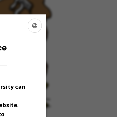
ENGLISH
DANISH
ce
rsity can
ebsite.
to