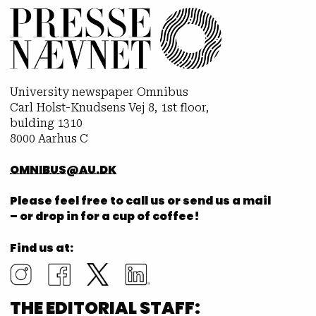
University newspaper Omnibus
Carl Holst-Knudsens Vej 8, 1st floor,
bulding 1310
8000 Aarhus C
OMNIBUS@AU.DK
Please feel free to call us or send us a mail
– or drop in for a cup of coffee!
Find us at:
THE EDITORIAL STAFF: