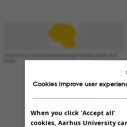
Klummen her er udtryk for skribenternes egen holdning. Grafik: Astrid
Reitzel
ENGL
Cookies improve user experien
DANI
When you click 'Accept all'
cookies, Aarhus University ca