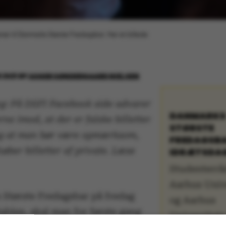
ener til Danmarks Største Fredagsbar. Her et billede
 2021
BY
ASGER SØNDERGAARD NIELSEN
g: På DSFI Facebook side advarer
DANMARKS
ne imod, at der er falske billetter
STØRSTE
og at man bør være opmærksom,
FREDAGSB
øber billetter af private. Læse
IDRÆTSDA
Studenterrå
Aarhus Univ
Største Fredagsbar på fredag
og Aarhus
tablen, skal man for første gang
Universitets