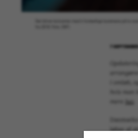
Der bliver koncerter med ti forskellige kunstnere på to sc
fra 2018. Foto: DSFI.
7 SEPTEMBER
Opdaterin
arrangører
i omløb, 
hvis man k
mere
he
r
.
Danmarks 
løber af s