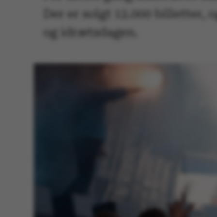
Der er solgt 12.000 billetter,
og idrætsdagen.