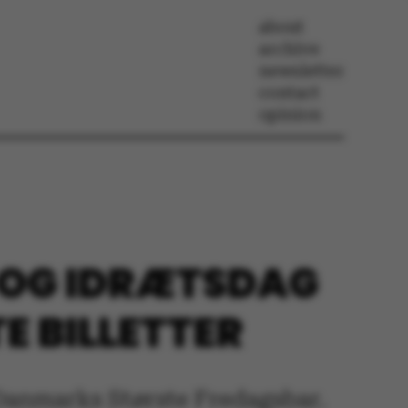
about
archive
newsletter
contact
opinion
 OG IDRÆTSDAG
E BILLETTER
i Danmarks Største Fredagsbar.