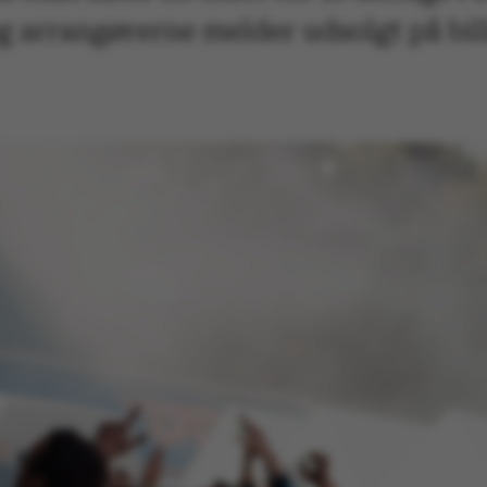
 og arrangørerne melder udsolgt på bil