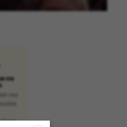
AR OG
G
det ved
ersitet
-Sport