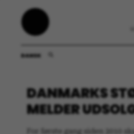
DANSK
DANMARKS STØ
MELDER UDSOLGT
For første gang siden 2010 sk