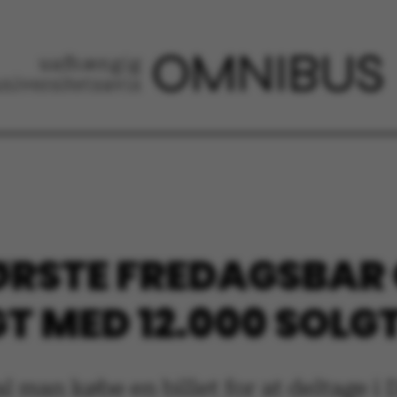
RSTE FREDAGSBAR
 MED 12.000 SOLGT
al man købe en billet for at deltage 