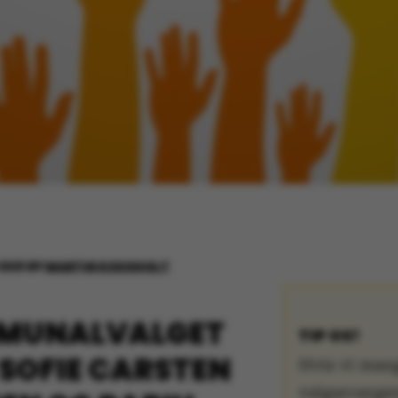
2021
BY
MARTIN KOUSHOLT
MUNALVALGET
TIP OS!
: SOFIE CARSTEN
Hvis vi mang
valgarrange