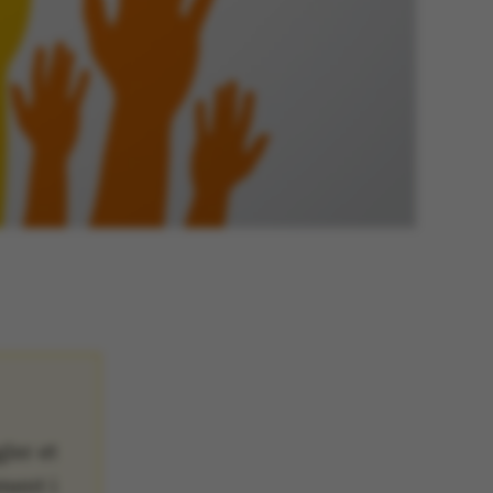
ler et
ment i