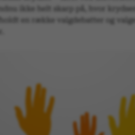
ndnu ikke helt skarp på, hvor krydsene
holdt en række valgdebatter og valge
r.