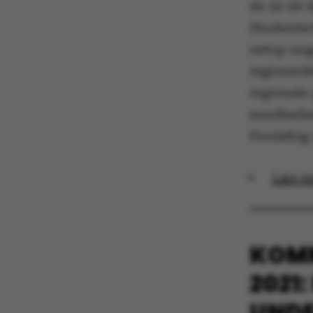
de 22-29-å
Studenter
netop unge
regionsrå
These cookies m
etc. The websi
regionale
sundhedsd
Foreløbig 
Name
Læs m
be_typo_user
KOMM
fe_typo_user
2021
UNDE