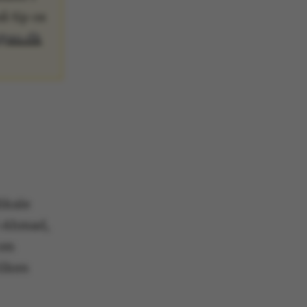
å tip os
@au.dk
ikale
d-Ahmad,
 om
ilken