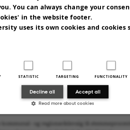
you. You can always change your consen
ere her
okies' in the website footer.
rsity uses its own cookies and cookies 
ONSRÅDSVALGET 2021: DE
REMTIDENS SUNDHEDSVÆ
1. november kl. 16.15-19.15
(OBS! arrangementet
Y
STATISTIC
TARGETING
FUNCTIONALITY
ed)
 Kitchen, Universitetsbyen 14
Decline all
Accept all
:
Selskab for Medicinsk Studenterforskning, Roch
Read more about cookies
og Aarhus Universitet
e kommunal- og regionsrådsvalg lå stemmeprocen
Statistic
Targeting
Functionality