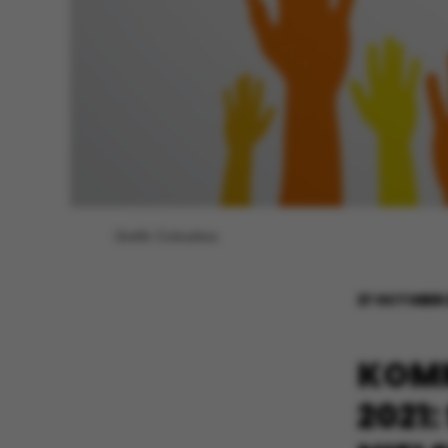
Grafik: Colourbox
27 OCTOBER 
KOM
2021