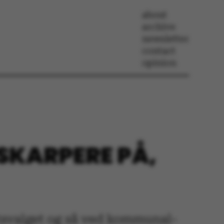
about
archive
newsletter
contact
opinion
 SKARPERE PÅ,
etsvalget og så ved kommunal-