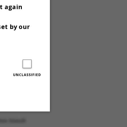
t again
set by our
BAT
SEN
 har
UNCLASSIFIED
e,
ten blandt
Unclassified