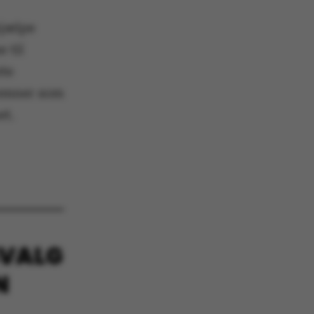
hjælpe
 til
ete
 navigation
 emner som
et.
s set by our CMS
PO3 and is used to
ackend session when a
 is logged in to TYPO3
rontend.
SVALG
s associated with the
ontent management
 generally used as a
N
identifier to enable
ces to be stored, but
s it may not actually
it can be set by