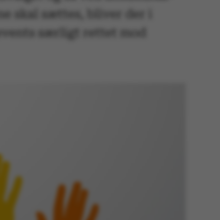
 skal sættes, bliver der i
vents særligt rettet mod