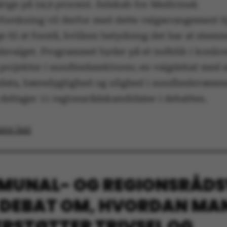
rige på 54,9 procent. Selskab for Medicinsk
forskning vil derfor med dette valgarrangement 
 til at forstå, hvilken betydning det har at stemme
dsvalget. Programmet byder på et indblik i konkr
ake it possible to use basic website functionality, e.g.
te does not work without these cookies.
 projekter i sundhedssektoren; en valgdebat med
ata, bæredygtighed og ulighed i sundhedsvæsen
deltager 11 regionsrådskandidater i debatten.
Provider / Domain
Expires
Description
ere her
30
This cookie i
TYPO3 Association
minutes
provider; TY
.au.dk
identify a b
Backend User
Backend or F
UNAL- OG REGIONSRÅD
30
This cookie i
Typo3 Association
minutes
Typo3 web c
.au.dk
system. It is
: DEBAT OM, HVORDAN MA
user session 
user preferen
in many case
RSTØTTER TRIVSEL OG
be needed as 