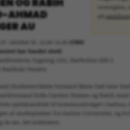
SEN OG RABIH
oversigten, s
D-AHMAD
på
omnibus
GER AU
:
27. oktober kl. 12.00-12.45
(OBS!
entet har fundet sted)
ditorierne, bygning 1251, Bartholins Allé 3
:
Radikale Venstre
d Studenterrådets formand Marie Dall taler Rad
partiformand Sofie Carsten Nielsen og Rabih Aza
rtiets spidskandidat til kommunalvalget i Aarhus,
en af studiepladser fra Aarhus Universitet, og hv
 de ser, det indebærer.