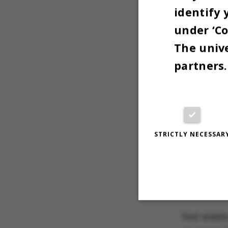
identify 
Læs m
under ‘Co
The unive
partners.
REGI
OM F
Hvornår:
STRICTLY NECESSAR
fundet st
Hvor:
The
Arrangør
Novartis 
Ved sidst
Strictly necessary