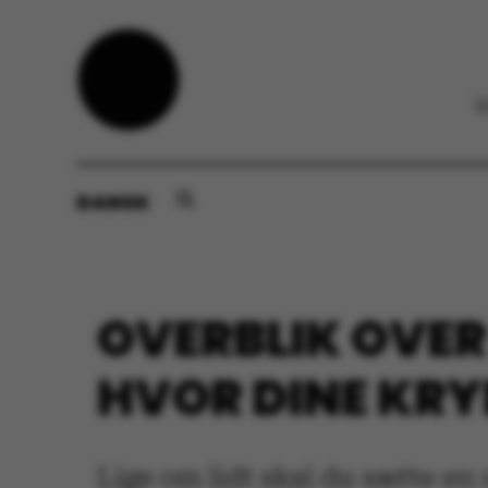
DANSK
OVERBLIK OVER
HVOR DINE KRY
Lige om lidt skal du sætte en