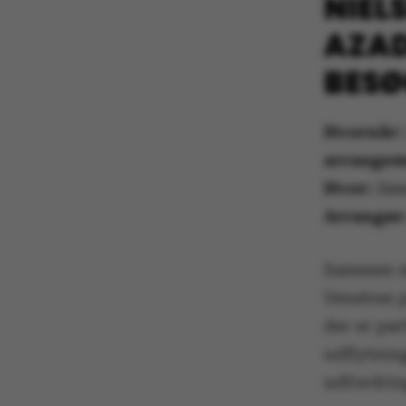
NIEL
AZA
BESØ
Hvornår
arrangem
Hvor:
Søau
Arrangør
Sammen me
Venstres 
der er pa
udflytning
udfordring