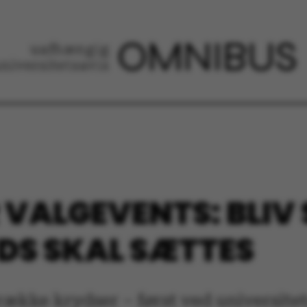
 VALGEVENTS: BLIV
DS SKAL SÆTTES
 række krydser – først ved universit