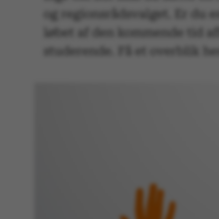
og regionsrådsvalget. Er du e
løbet af den kommende tid af
studerende. Få et overblik he