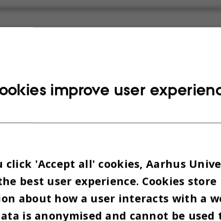
UNALVALGET 2021:
UNGE
DSKANDIDATER I PANELD
ookies improve user experien
28. oktober kl. 19.00
(OBS! arrangementet har f
lingeauditoriet, bygning 1324, lokale 011
:
Konservative Studenter og Frit Forum Århus
click 'Accept all' cookies, Aarhus Unive
sen, som tidligere har været vært på bl.a. Debatt
the best user experience. Cookies store
på DR2, modererer debatten blandt de unge kandid
råd. De vil debattere kommunalpolitik i Aarhus, o
on about how a user interacts with a w
 repræsenteret.
data is anonymised and cannot be used 