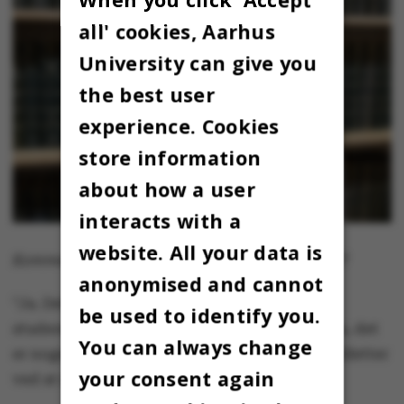
all' cookies, Aarhus
University can give you
the best user
experience. Cookies
store information
about how a user
interacts with a
website. All your data is
Kommer du til at stemme til universitetsvalget?
anonymised and cannot
"Ja. Det er vigtigt for mig at støtte op om de
be used to identify you.
studerendes indflydelseskanaler. Og jeg synes, det
You can always change
er noget, man skal. Og jeg kan vinde biografbilletter
your consent again
ved at stemme."