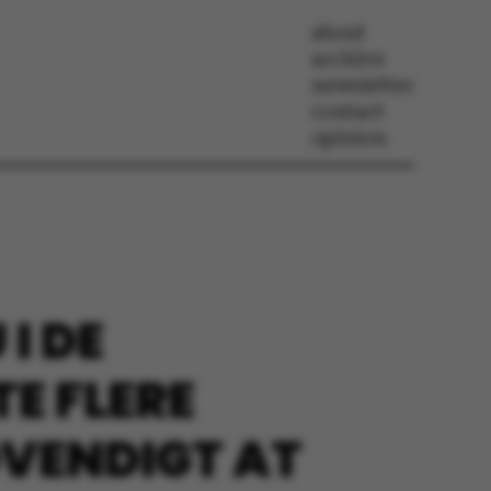
about
archive
newsletter
contact
opinion
I DE
E FLERE
DVENDIGT AT