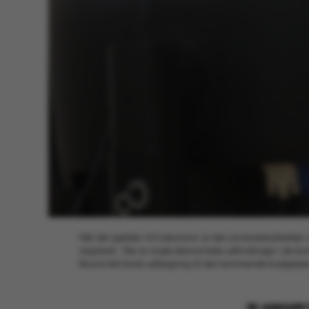
Når det gælder AU's økonomi, er det universitetsdirektør 
regneark. ”Der er nogle økonomiske udfordringer i de k
Boons helt korte udlægning af den kommende budgetperi
26 JANUARY 