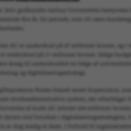
r 2021 godkendte Aarhus Universitets bestyrelse 
mmende fire år. En periode, som vil være kendete
kkerheder.
nter AU et underskud på 47 millioner kroner, og i 
et underskud på 17 millioner kroner. Ifølge budge
re årsag til underskuddet en følge af universitete
tsning og digitaliseringsstrategi.
iftsposterne findes blandt andet Kopernikus, som
nale studieadministrative system, der efterfølger
forventes at koste AU mindst 294 millioner kroner,
 dyrere end forudsat i digitaliseringsstrategien. 
s er dog stadig et skøn. I forhold til ingeniørsat