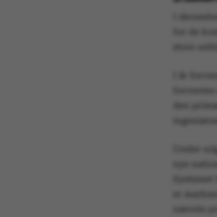
I decembe
for de ko
store usi
I år forve
forventes 
den primæ
ingeniørsa
Under udg
nye natio
Systemet 
er markant
nævnte pri