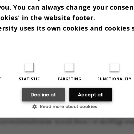
you. You can always change your consen
okies' in the website footer.
rsity uses its own cookies and cookies 
ventes et lille overskud på 2 millioner kroner, og i
Y
STATISTIC
TARGETING
FUNCTIONALITY
der at være balance i budgettet.
Decline all
Accept all
nde budget skal dog ses i lyset af nogle betydeli
Read more about cookies
dsmomenter, som ikke er medregnet i budgettet. 
universitetsdirektør Arnold Boon i et skriftligt svar
.
Statistic
Targeting
Functionality