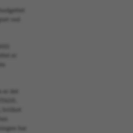
budgettet
gnet ved
2023
ttet er
ts
 er det
 STADS.
 hvilket
Den
sningen har