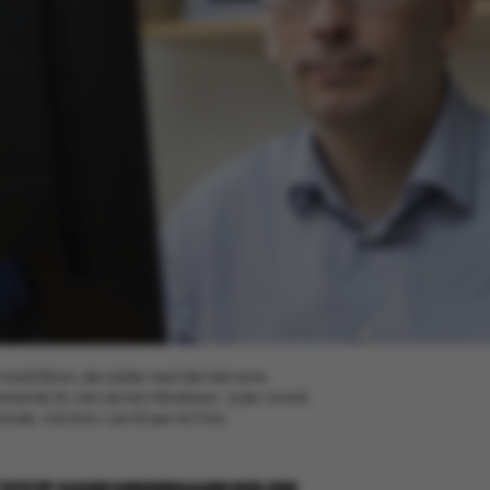
Arnold Boon, der sidder med det helt store
ommende år, men de kan håndteres”, lyder Arnold
ode. Arkivfoto: Lars Kruse/AU Foto
2022
BY
ASGER SØNDERGAARD NIELSEN