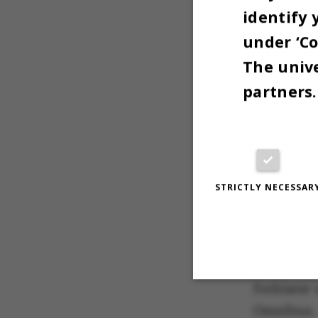
identify 
under ‘Co
The unive
partners.
I 2024 for
STRICTLY NECESSAR
forventes 
Det komme
usikkerhe
forklarer 
Omnibus
Strictly necessary