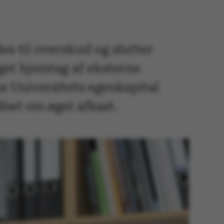
 til overskud og slutter
øget hjemtag af eksterne
s Universitets egenkapital
bet om øget afkast.