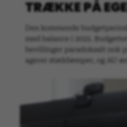
TRÆKKE PÅ EG
Den kommende budgetperiode 
med balance i 2025. Budgettet
bevillinger paradoksalt nok p
agerer støddæmper, og AU ænd