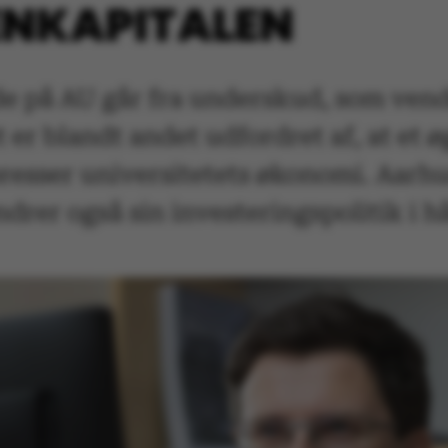
ENKAPITALEN
på AU går fra underskud, som vendes
 er blandt andet udfordret af, at et 
resser universitetets økonomi. Aarhu
rer også sin investeringspolitik i hå