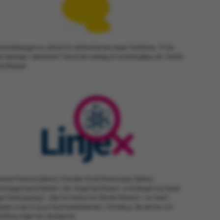
atindlægget er udtryk for skribenternes egen holdning. Vil du
å deltage i debatten? Send dit indlæg til omnibus@au.dk. Grafik:
id Reitzel
stine Parsons (lektor), Kamille Smidt Rasmussen (lektor,
skningsprogramleder), Ida Vogel (professor, overlæge) og Signe
l (antropolog) – alle fra Institut for Klinisk Medicin – er med i
ppen Linje X og er klummeskribenter i Omnibus. De skriver om
stilling inden for akademia.