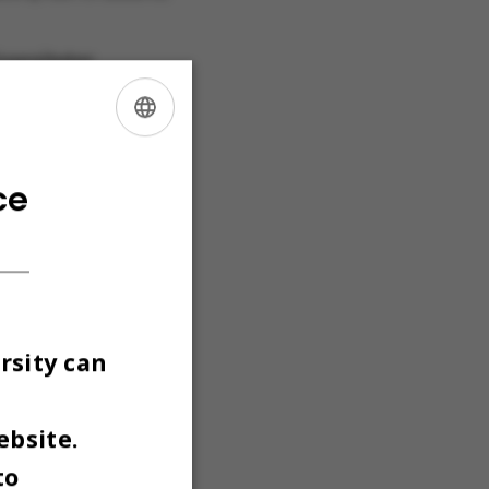
versiteter
ert inden
ENGLISH
DANISH
ce
l med
ig arbejde
r det
rsity can
ebsite.
to