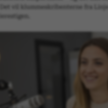
 Det vil klummeskribenterne fra Linj
ierestigen.