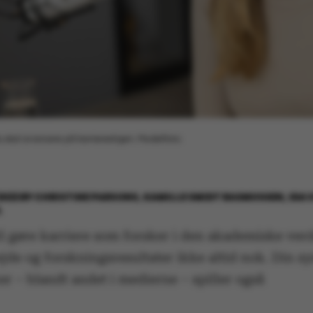
du skal avancere på karrierestigen. Modelfoto:
2022
BY
CHRISTINE PARSONS, KAMILLE SMIDT RASMUSSEN, IDA 
L
il gøre karriere som forsker i den akademiske verd
jde og forskningsresultater ikke altid nok. Din s
r – blandt andet i medierne – spiller også