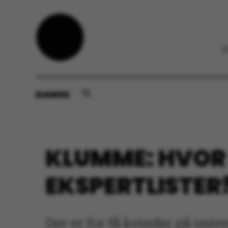
DANSK
KLUMME: HVOR 
EKSPERTLISTER
Der er for få kvinder på unive