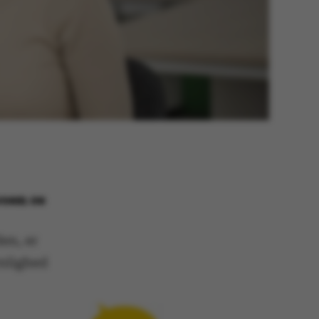
VOGEL OG
en, er
ynlighed