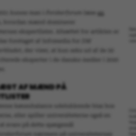
 2021 kunne man i
Forskerforum
læse
en
, hvordan mænd dominerer
Deb
ternes ekspertlister. Afsættet for artiklen er
ogs
lse foretaget af Infomedia for
DM
Astr
rbladet
, der viser, at kun seks ud af de 50
iterede eksperter i de danske medier i 2020
r.
ÆGT AF MÆND PÅ
TLISTER
enne kønsubalance udelukkende bias hos
Chri
erne, eller spiller universiteterne også en
for
Voge
 at svare på dette spørgsmål
gru
orskerforum
nærmere på universiteternes
lige