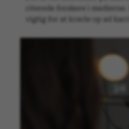
citerede forskere i medierne.
vigtig for at kravle op ad karr