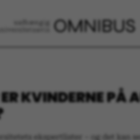
ER KVINDERNE PÅ A
?
rsitetets ekspertlister – og det kan s