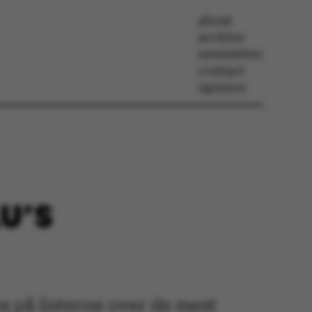
about
archive
newsletter
contact
opinion
U’S
es på listerne over de mest