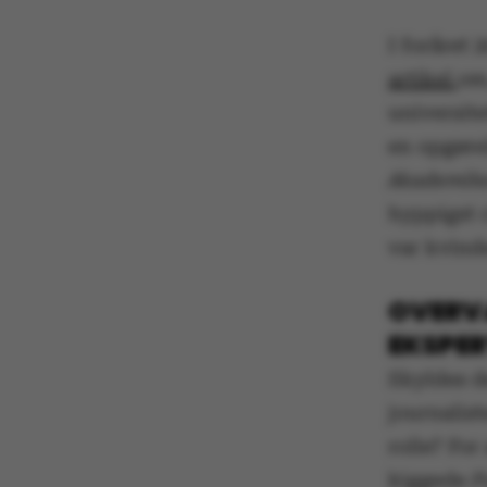
I foråret
artikel
om
universite
en opgøre
Akademike
hyppigst c
var kvinde
OVERV
EKSPER
Skyldes d
journalist
rolle? For
kiggede
F