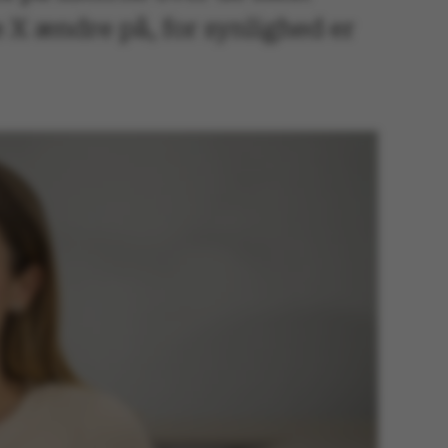
e X ændre på, for synlighed er