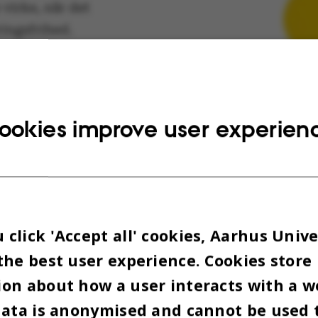
 virke, når det
ringsfrihed.
 forhold til
endes
hed er det
ad papiret vil
ookies improve user experien
Debatindlægget er udtryk for skribenternes egen 
til omnibus@au.dk.
Photo: Astrid Friis Reitzel
Høringssvar til papir om ytringsfrih
click 'Accept all' cookies, Aarhus Unive
 landet: Parter efterlyser klarhed om tekstens for
the best user experience. Cookies store
on about how a user interacts with a w
ennemsyres af en implicit præmis om, at studerend
data is anonymised and cannot be used 
re ’krænkelsesparate’. Det er en ærgerlig præmis, 