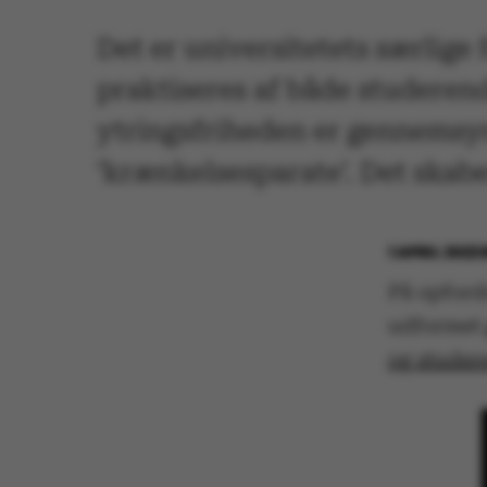
Det er universitetets særlige
praktiseres af både studeren
ytringsfriheden er gennemsyre
’krænkelsesparate’. Det skabe
1 APRIL 2022
På opford
udformet
og studer