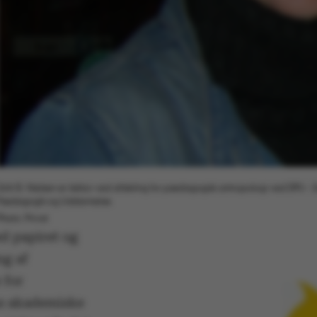
Gritt B. Nielsen er lektor ved afdeling for pædagogisk antropologi ved DPU - D
Pædagogik og Uddannelse.
Photo: Privat
d papiret og
ng af
 for
s akademiske