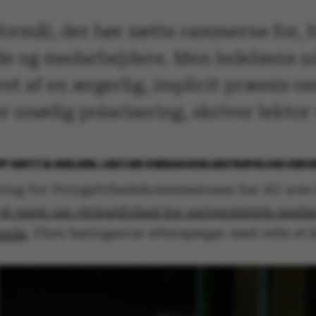
 formål, der bør sætte rammerne for,
de og medarbejdere. Men ledelsens u
t af en ærgerlig, implicit præmis om
r unødig polarisering, skriver lektor 
BY
GRITT B. NIELSEN, LEKTOR I PÆDAGOISK ANTROPOLOGI VED 
ring fra Ytringsfrihedskommissionen har AU som
et papir om ytringsfrihed for universitetets meda
ende
. Flere høringssvar efterspørger med rette et 