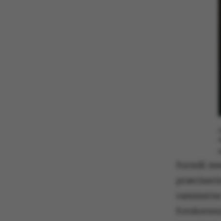
formål me
præciseri
rammerne
forskeren