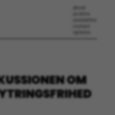
about
archive
newsletter
contact
opinion
SKUSSIONEN OM
YTRINGSFRIHED