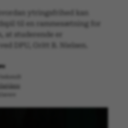
 hvordan ytringsfrihed kan
dspil til en rammesætning for
, at studerende er
ved DPU, Gritt B. Nielsen.
DPU
 bekendt
rbejdere
klarere