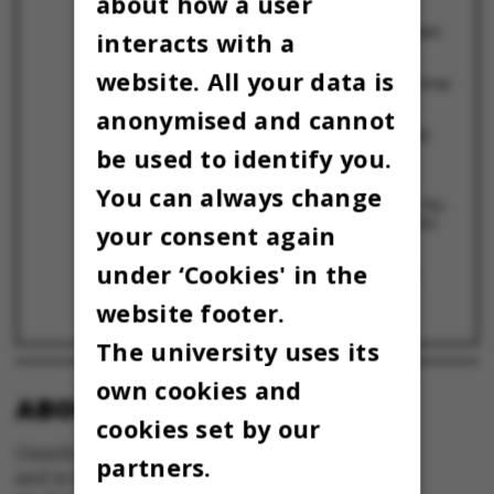
about how a user
AU udskyder opstart af dyrlægeuddannelsen
interacts with a
til 2024
8 July 2022
website. All your data is
Færre busafgange gør det sværere at komme
til og fra AU’s Campus Viborg
29 June 2022
anonymised and cannot
Udflytningsplanen kom langt om længe på
plads, men hvad betyder den for dig som
be used to identify you.
studerende?
4 April 2022
You can always change
Rektor om den endelige udflytningsaftale: Nu
skal planerne møde realiteterne
23 March 2022
your consent again
Så er udflytningsaftalen på plads:
under ‘Cookies' in the
Aftalepartierne imødekommer AU, der må
udflytte og nedskære under seks procent
website footer.
22 March 2022
The university uses its
own cookies and
ABOUT OMNIBUS:
cookies set by our
Omnibus is published by Aarhus University
partners.
and is the official newspaper for staff and