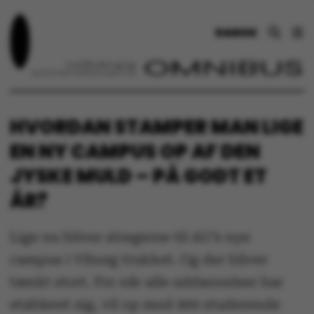
DANSK
HVORDAN STAMPER MAN LIGE
EN NY CAMPUS OP AF DEN
JYSKE MULD – PÅ GODT ET
ÅR?
Lige nu bliver stregerne til AU’s nye
campus i Viborg trukket. Og der bliver
tænkt stort. For når alle uddannelser har
etableret sig, vil op mod 900 studerende