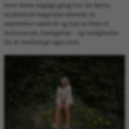
have deres daglige gang her. De første
studerende begynder allerede til
september næste år og kan se frem til
motionsrum, fredagsbar – og muligheden
for at medbringe egen hest.