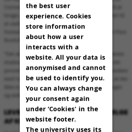
the best user
Universitet. Og med den model, vi lægger op til at
experience. Cookies
bruge, er det dermed ikke nok blot at ændre det til
at omfatte ansatte ved Aarhus Universitet,
store information
formuleringen skal være bredere endnu,” siger Finn
about how a user
Bordchsenius og fortsætter:
interacts with a
”Det skal være helt på plads, før vi lukker de første
website. All your data is
studerende ind på uddannelsen. Vi skal være 100
anonymised and cannot
procent sikre på, at vi kan gennemføre uddannelsen
be used to identify you.
med topkvalitet. Og jeg vil gerne understrege, at der
You can always change
ikke er ændret ved de overordnede målsætninger
og ambitioner for uddannelsen.”
your consent again
under ‘Cookies' in the
LEVERANCEPROBLEMER SOM FØLGE
website footer.
AF KRIGEN I UKRAINE
The university uses its