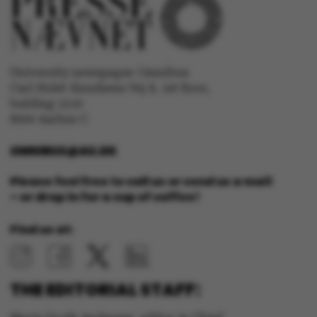
University newspaper Omnibus
Carl Holst-Knudsens Vej 8, 1st floor,
bulding 1310
8000 Aarhus C
JSESSIONID
Oracle Corporation
.au.dk
OMNIBUS@AU.DK
Please feel free to call us or send us a mail
– or drop in for a cup of coffee!
Find us at:
AWSALBTGCORS
Amazon Web Services, Inc.
airtable.com
THE EDITORIAL STAFF: