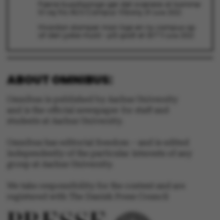
Færre busafgange gør det sværere at komme
til og fra AU’s Campus Viborg
29 June 2022
Hvordan stamper man lige en ny campus op
af den jyske muld – på godt et år?
9 June 2022
ABOUT OMNIBUS:
Omnibus is published by Aarhus University
and is the official newspaper for staff and
students at Aarhus University.
Omnibus has editorial freedom – and is edited
independently of the particular interests of any
group at Aarhus University.
We take responsibility for the content and are
registered with The Danish Press Council
ASP.NET_SessionId
Microsoft Corporation
.au.dk