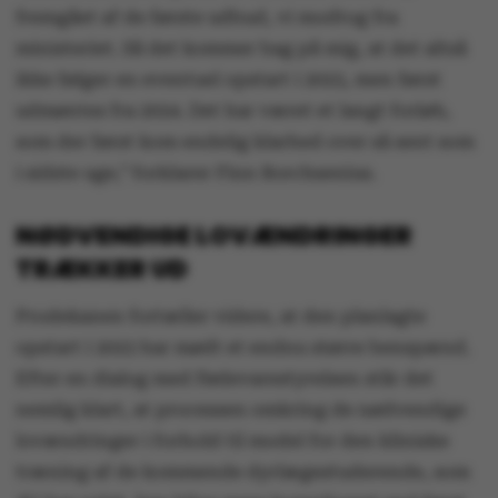
fremgået af de første udbud, vi modtog fra
ministeriet. Så det kommer bag på mig, at det altså
ikke følger en eventuel opstart i 2023, men først
udmøntes fra 2024. Det har været et langt forløb,
som der først kom endelig klarhed over så sent som
i sidste uge,” forklarer Finn Borchsenius.
NØDVENDIGE LOVÆNDRINGER
TRÆKKER UD
Prodekanen fortæller videre, at den planlagte
opstart i 2023 har mødt et endnu større benspænd.
Efter en dialog med Fødevarestyrelsen står det
nemlig klart, at processen omkring de nødvendige
lovændringer i forhold til model for den kliniske
træning af de kommende dyrlægestuderende, som