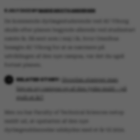
8 JULY 2022
BY
MARIE GROTH ANDERSEN
De kommende dyrlægestuderende ved AU Viborg
skulle efter planen begynde allerede ved studiestart
næste år. Så sent som i maj i år, hvor Omnibus
besøgte AU Viborg for at se nærmere på
udviklingen af den nye campus, var det da også
fortsat planen.
Hvordan stamper man
lige en ny campus op af den jyske muld – på
godt et år?
Men nu har Faculty of Technical Sciences netop
meldt ud, at opstarten af den nye
dyrlægeuddannelse udskydes med et år til 2024.