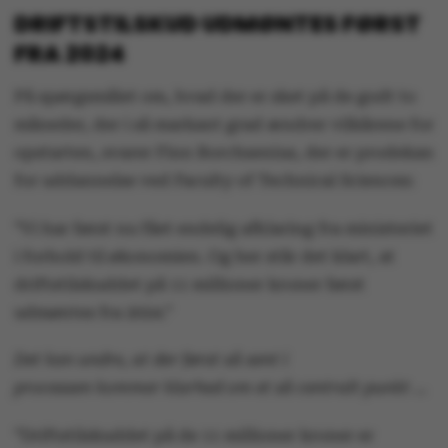
DRIFTSTILSKUD UDMØNTES FØRST
FRA 2024
På spørgsmålet om, hvad der er sket på de godt to
måneder, der i så markant grad ændrer vilkårene for
opstarten, svarer Finn Borchsenius, der er prodekan
for uddannelse ved Faculty of Technical Sciences:
”Vi har først nu fået endelig afklaring fra ministeriet
i forhold til økonomien. Og her står det klart, at
driftstilskuddet på 11 millioner kroner først
udmøntes fra 2024.”
Det kan undre, at der først så sent i
processen kommer klarhed om et så centralt punkt …
”Driftstilskuddet på de 11 millioner kroner er