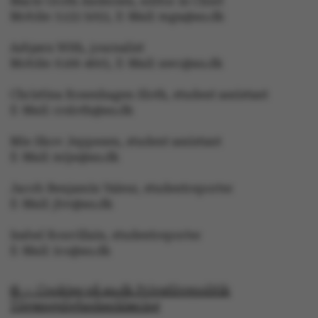
Marie Groth Andersen, editor in Chief
Mobile: 5133 5053, E-Mail: mga@au.dk
CFTOKEN
Adobe Inc.
Asbjørn With, journalist
eddiprod.au.dk
Mobile: 6166 4603, E-Mail: awc@au.dk
Christina Rosenhagen Sloth, student assistant
E-Mail: crsloth@au.dk
Mie Skov Jeppesen, student assistant
E-Mail: mije@au.dk
Jacob Benjamin Valeur, studentreporter
E-Mail: jbv@au.dk
Isabel Rouvillain, studentreporter
E-Mail: iro@au.dk
© — Cookies på au.dk Privatlivspolitik
OptanonConsent
OneTrust LLC
Tilgængelighedserklæring
.pure.au.dk