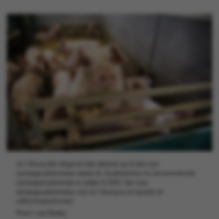
AU Viborg slår alligevel ikke dørene op til den nye
dyrlægeuddannelse næste år. Studiestarten for de kommende
dyrlægestuderende er rykket til 2024. Den nye
dyrlægeuddannelse ved AU Viborg er et resultat af
udflytningsreformen.
Photo: Lise Balsby