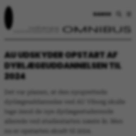
DANSK
AU UDSKYDER OPSTART AF
DYRLÆGEUDDANNELSEN TIL
2024
Det var planen, at den nyoprettede
dyrlægeuddannelse ved AU Viborg skulle
tage imod de nye dyrlægestuderende
allerede ved studiestarten næste år. Men
nu er opstarten skudt til 2024.