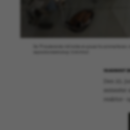
De 79 studerende må holde en pause fra sommerferien, når
separationsteknologi. (Arkivfoto)
10 AUGUST 2
Den 23. ju
semester a
reaktor- o