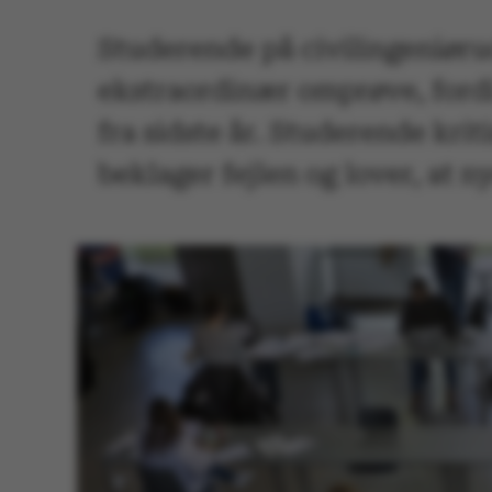
Studerende på civilingeniøru
ekstraordinær omprøve, fordi
fra sidste år. Studerende kri
beklager fejlen og lover, at n