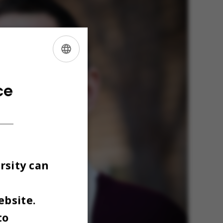
ENGLISH
DANISH
ce
rsity can
ebsite.
to