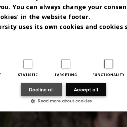
you. You can always change your consen
okies' in the website footer.
Prodekan på Tech Finn Borchsenius lover, at fejlen ikke kommer til at ske igen.
rsity uses its own cookies and cookies 
Photo: AU Foto
Y
STATISTIC
TARGETING
FUNCTIONALITY
Decline all
Accept all
Read more about cookies
Statistic
Targeting
Functionality