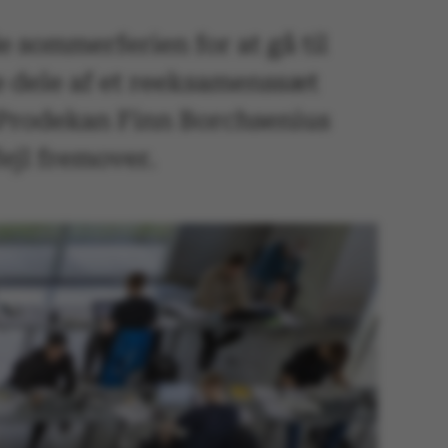
 sommerferien for at gå til
 dele af et reeksamenssæt
n. Prodekan Finn Borchsenius
fejl fremover.