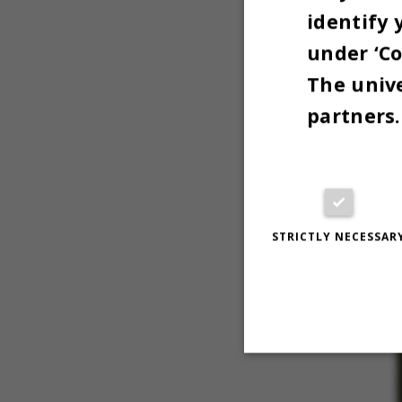
identify 
under ‘Co
The unive
partners.
STRICTLY NECESSAR
Strictly necessary