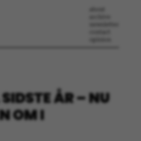
about
archive
newsletter
contact
opinion
IDSTE ÅR – NU
N OM I