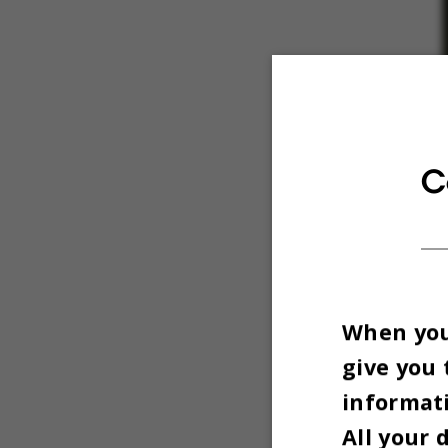
C
When you 
give you 
informati
All your 