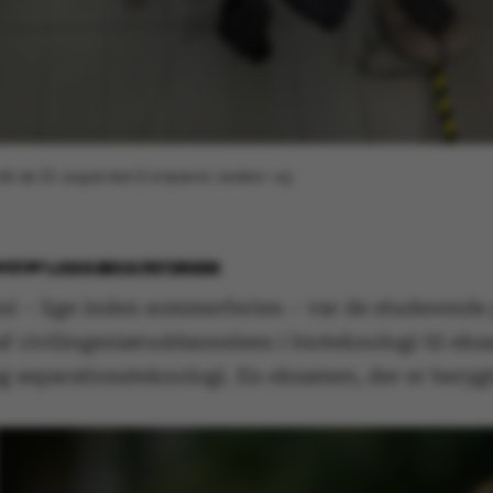
 de 23. august skal til omprøve i reaktor- og
022
BY
LOUIS BECK PETERSEN
ni – lige inden sommerferien – var de studerende 
f civilingeniøruddannelsen i bioteknologi til eks
g separationsteknologi. En eksamen, der er berygt