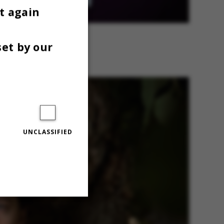
t again
set by our
UNCLASSIFIED
Unclassified