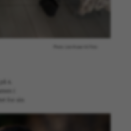
Photo: Lars Kruse/AU Foto
på 4.
amen i
et for sin