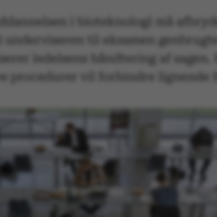
ddannelsen i bioteknologi må afbryde
 underviseren til eksamen genbrugte
tiserer ledelsens håndtering af sage
ye procedurer vil forhindre lignende 