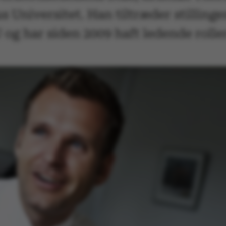
 Universitet. Han tiltræder stillinge
og har siden 2009 haft ledende roller