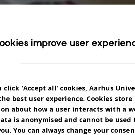
 2022
BY
LOUIS BECK PETERSEN
ookies improve user experien
velkendt ansigt, der fra 1. februar 2023 overtager s
rsitetsdirektør på Aarhus Universitet.
nsættelsesvalg har nemlig valgt 47-årige Kristian 
et er chef for Universitetsledelsens Stab, og siden
click 'Accept all' cookies, Aarhus Unive
edende stillinger på universitetet.
the best user experience. Cookies store
on about how a user interacts with a w
er AU i en
nyhed
.
data is anonymised and cannot be used 
Kristian Thorn international chef på AU i fire år, 
you. You can always change your consen