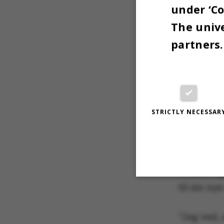
blev viced
under ‘Co
overtog h
The unive
han sidste
partners.
kommende 
AU.
Kristian T
september 
STRICTLY NECESSAR
på Copenh
Kristian T
Forskning
til sin nye
Strictly necessary
”Jeg ved,