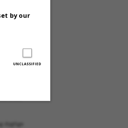
on. I 2014
 inden
set by our
ndskab fra
en i
sdirektør
UNCLASSIFIED
nelses- og
 ser frem
Unclassified
g dygtige