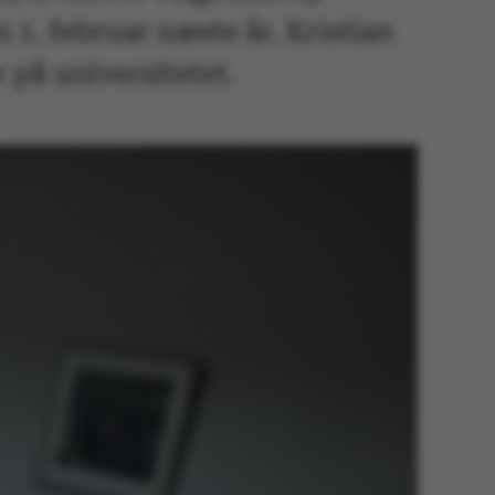
n 1. februar næste år. Kristian
 på universitetet.