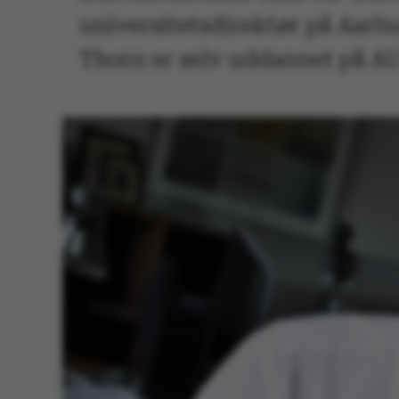
universitetsdirektør på Aarhus
Thorn er selv uddannet på AU 