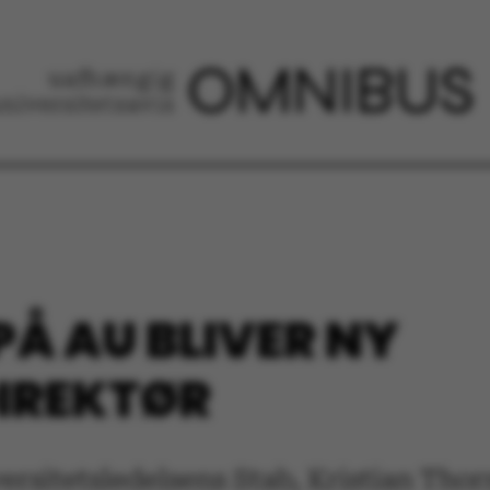
PÅ AU BLIVER NY
DIREKTØR
sitetsledelsens Stab, Kristian Thorn