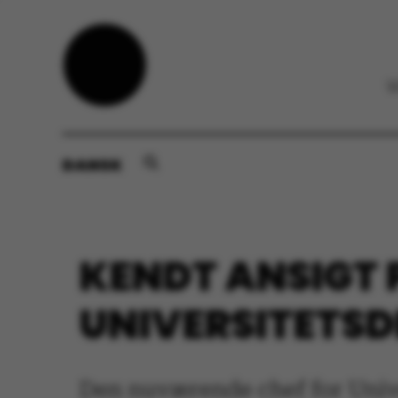
DANSK
KENDT ANSIGT 
UNIVERSITETS
Den nuværende chef for Univer