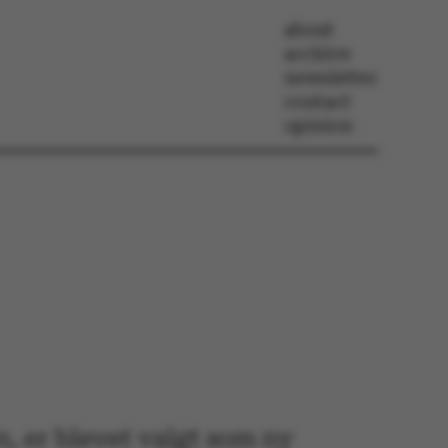
about
archive
newsletter
contact
opinion
, er blevet valgt som ny