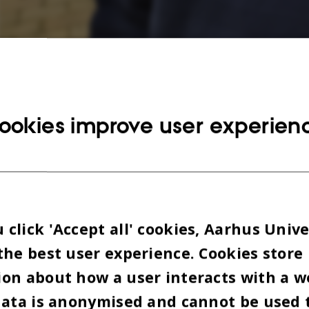
Rune N. T. Thorsen læser datalogi ved Aarhus Universitet.
Photo: Privat
ookies improve user experien
click 'Accept all' cookies, Aarhus Unive
the best user experience. Cookies store
on about how a user interacts with a w
data is anonymised and cannot be used 