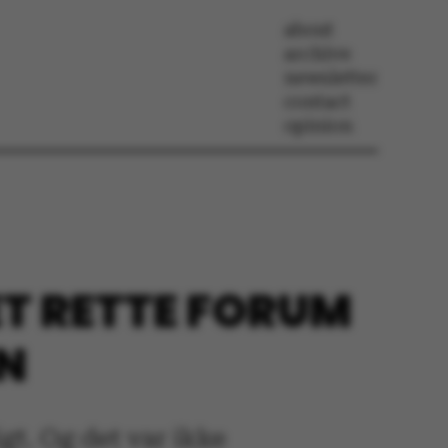
about
archive
newsletter
contact
opinion
ET RETTE FORUM
ON
gt. Og det var ikke