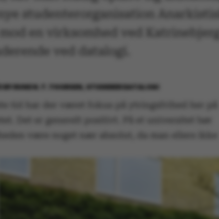
nye studenterorganisation Anarkisti
od en virksomhed ved Katrinebjerg 
uderende ved datalogi.
3
BY
RUNE N. T. THORSEN, STUDERER DATALOGI
e tid har der været fokus på ytringsfrihed her på
tet. Det er generelt positivt. På et universitet bør
iheden være noget nær absolut, da man ellers ikke