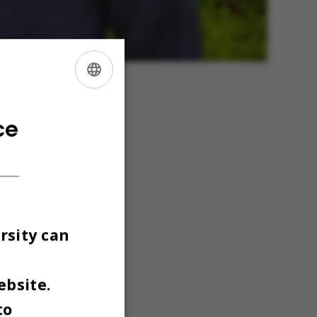
ENGLISH
DANISH
ce
rsity can
ebsite.
to