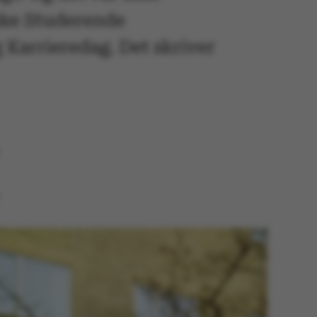
ske Studerende
Karrieredag. Det skriver