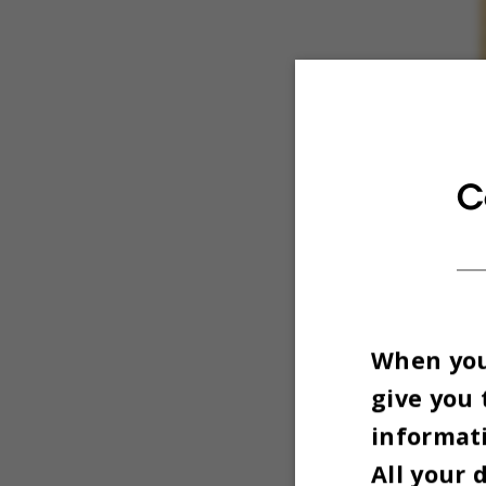
C
When you 
give you 
informati
All your 