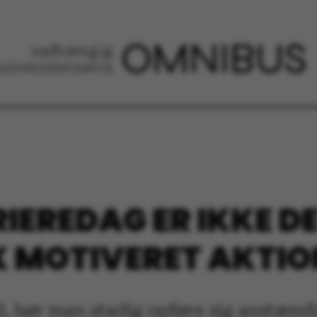
RIEREDAG ER IKKE D
SK MOTIVERET AKTI
, bør man stadig opføre sig anstændi