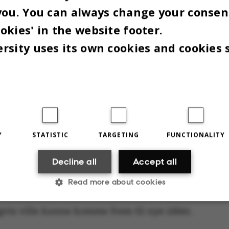
you. You can always change your consen
okies' in the website footer.
rsity uses its own cookies and cookies 
Y
STATISTIC
TARGETING
FUNCTIONALITY
Decline all
Accept all
Debatindlægget er udtryk for skribentens holdning. Vil du også skrive et debat
Read more about cookies
klumme? Send en mail til omnibus@au.dk. Grafik: Cecilie Kalbakk
vis ville kunne komme frem til nye idéer.
Statistic
Targeting
Functionality