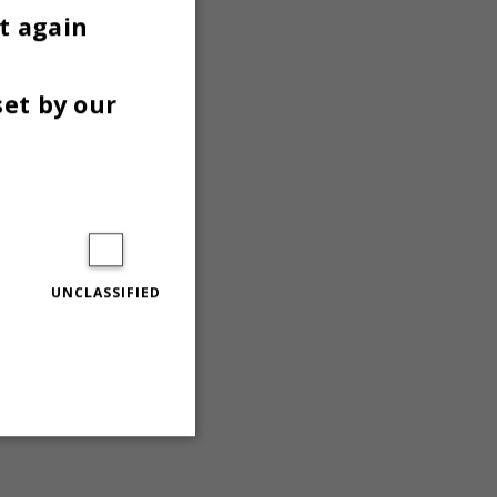
t again
set by our
UNCLASSIFIED
indlæg, et synspunkt eller en
Unclassified