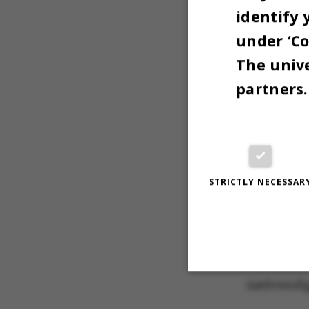
identify 
under ‘Co
The unive
partners.
STRICTLY NECESSAR
nødvendig
Strictly necessary