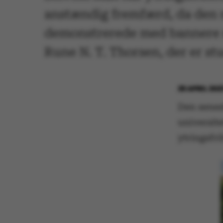
anstændig fremfærd, da den 
demonstrerede med bannere m
Rune N. T. Thorsen, der er st
26 APRIL 202
Den senest
universite
ytringsfr