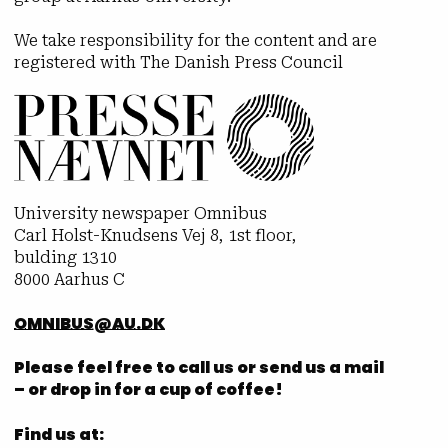
We take responsibility for the content and are
registered with The Danish Press Council
University newspaper Omnibus
Carl Holst-Knudsens Vej 8, 1st floor,
bulding 1310
8000 Aarhus C
OMNIBUS@AU.DK
Please feel free to call us or send us a mail
– or drop in for a cup of coffee!
Find us at: