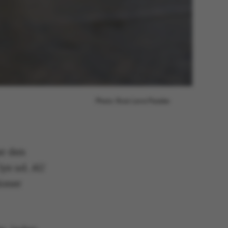
Photo: Roar Lava Paaske
er den
lys ud. AU
ioner