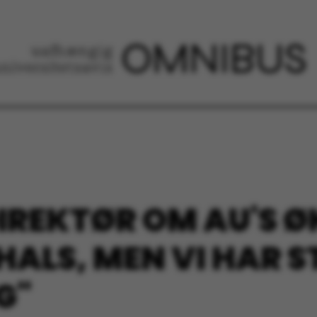
IREKTØR OM AU'S Ø
HALS, MEN VI HAR 
G"