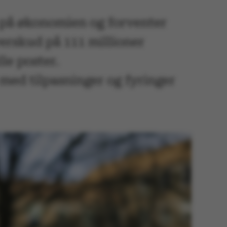
p på økonomien og forventer
verskud på 111 millioner
le poster.
s med tilpasninger og fyringer