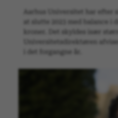
Aarhus Universitet har efter 
at slutte 2023 med balance i 
kroner. Det skyldes især størr
Universitetsdirektøren afviser
i det forgangne år.