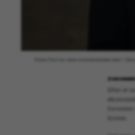
Kristian Thorn har været universitetsdirektør siden 1. februa
21 DECEMBER
Efter et u
økonomisk
forventer
kroner.