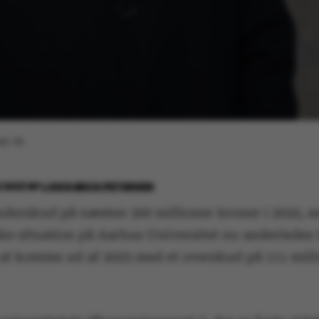
r i år.
 2023
BY
LOUIS BECK PETERSEN
nderskud på næsten 300 millioner kroner i 2022, s
e situation på Aarhus Universitet nu anderledes 
 at komme ud af 2023 med et overskud på 111 mill