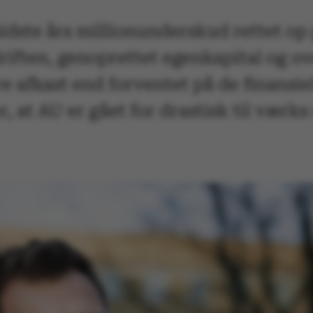
sidste års millionunderskud rettet o
driften, genoprettet egenkapital og o
e afkast end forventet på de finansiel
, at AU er gået for drastisk til værk