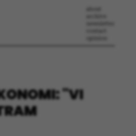
about
archive
newsletter
contact
opinion
KONOMI: "VI
STRAM