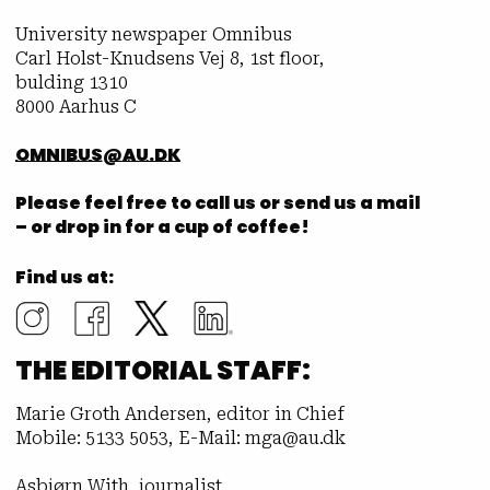
University newspaper Omnibus
Carl Holst-Knudsens Vej 8, 1st floor,
bulding 1310
8000 Aarhus C
OMNIBUS@AU.DK
Please feel free to call us or send us a mail
– or drop in for a cup of coffee!
Find us at:
THE EDITORIAL STAFF:
Marie Groth Andersen, editor in Chief
Mobile: 5133 5053, E-Mail: mga@au.dk
Asbjørn With, journalist