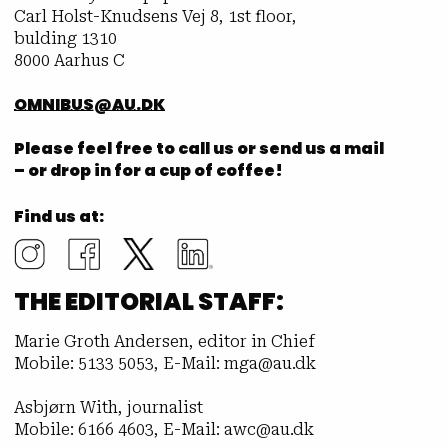
Carl Holst-Knudsens Vej 8, 1st floor,
bulding 1310
8000 Aarhus C
OMNIBUS@AU.DK
Please feel free to call us or send us a mail
– or drop in for a cup of coffee!
Find us at:
THE EDITORIAL STAFF:
Marie Groth Andersen, editor in Chief
Mobile: 5133 5053, E-Mail: mga@au.dk
Asbjørn With, journalist
Mobile: 6166 4603, E-Mail: awc@au.dk