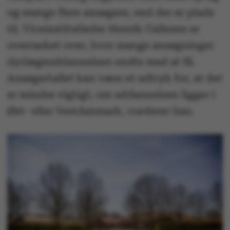
og mange flere ansøgere, end der er plads
til. Viceinstitutleder Henrik Callesen er
overrasket over, hvor mange ansøgninger
dyrlægeuddannelsen endte med at få.
Ansøgertallet kan være et udtryk for, at det
er mindre vigtigt, om uddannelsen ligger i
Øst- eller Vestdanmark, vurderer han.