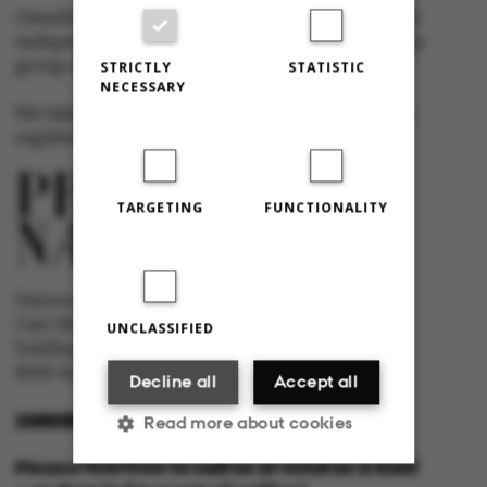
Omnibus has editorial freedom – and is edited
independently of the particular interests of any
group at Aarhus University.
STRICTLY
STATISTIC
NECESSARY
We take responsibility for the content and are
registered with The Danish Press Council
TARGETING
FUNCTIONALITY
University newspaper Omnibus
Carl Holst-Knudsens Vej 8, 1st floor,
UNCLASSIFIED
bulding 1310
8000 Aarhus C
Decline all
Accept all
OMNIBUS@AU.DK
Read more about cookies
Please feel free to call us or send us a mail