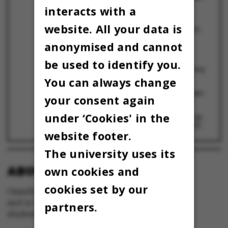
19 August 2024
interacts with a
Flere end nogensinde har fået tilbudt en
website. All your data is
studieplads på Aarhus Universitet
26 July 2024
anonymised and cannot
”Vi bliver klar!”
7 June 2024
Uddannelses- og Forskningsministeriet
be used to identify you.
godkender AU's dyrlægeuddannelse i Viborg
26 January 2023
You can always change
AU udskyder opstart af dyrlægeuddannelsen
your consent again
til 2024
8 July 2022
under ‘Cookies' in the
Hvordan stamper man lige en ny campus op
af den jyske muld – på godt et år?
9 June 2022
website footer.
The university uses its
ABOUT OMNIBUS:
own cookies and
cookies set by our
Omnibus is published by Aarhus University
and is the official newspaper for staff and
partners.
students at Aarhus University.