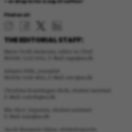
– or drop in for a cup of coffee!
Strictly necessary
Statistic
Find us at:
Targeting
Functionality
Unclassified
THE EDITORIAL STAFF:
Marie Groth Andersen, editor in Chief
Mobile: 5133 5053, E-Mail: mga@au.dk
These cookies make it
Asbjørn With, journalist
possible to use basic
Mobile: 6166 4603, E-Mail: awc@au.dk
website functionality,
e.g. navigation etc. The
Christina Rosenhagen Sloth, student assistant
website does not work
E-Mail: crsloth@au.dk
without these cookies.
Mie Skov Jeppesen, student assistant
E-Mail: mije@au.dk
Jacob Benjamin Valeur, studentreporter