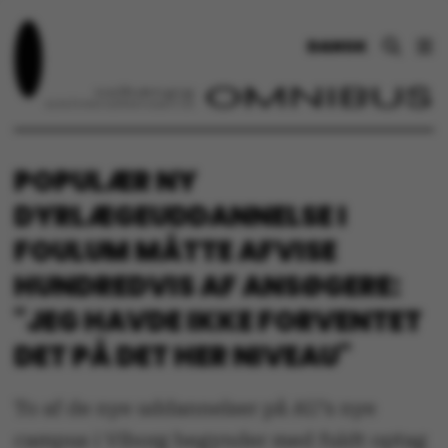
DANSK
POPULÆR NY
DYRLÆGEUDDANNELSE I
FOULUM MÅTTE AFVISE
HUNDREDVIS AF ANSØGERE:
"JEG HAVDE IKKE FORVENTET
DET PÅ DET HER NIVEAU"
To af de nye uddannelser på AU’s nye
campus i Viborg begynder med fuldt optag