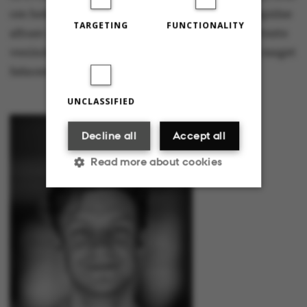
om hele ens fremtid er ødelagt. Folk har sygt spidse
TARGETING
FUNCTIONALITY
albuer på jura, og jeg ved ikke, hvad mine tætteste
veninder får i karakter. Det er en privatsag og meget
følsomt. Det er ikke noget, man taler om.
UNCLASSIFIED
Decline all
Accept all
Read more about cookies
Strictly necessary
Statistic
Targeting
Functionality
Unclassified