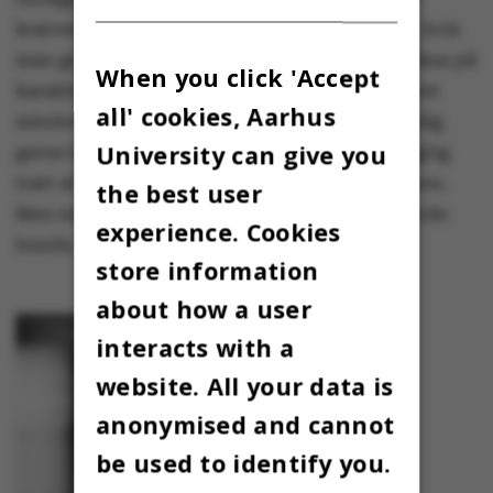
kræver en bestemt karakter. Det gælder også, hvis
man gerne vil på udveksling. Der var meget fokus på
When you click 'Accept
karakterer i starten af studiet, men det er blevet
all' cookies, Aarhus
mindre og mindre med tiden. Alle vil selvfølgelig
University can give you
gerne have en god karakter, og jeg var også rigtig
træt af det, da jeg fik 02 for min bacheloropgave.
the best user
Men min vejleder var ikke god, og alle, der havde
experience. Cookies
hende, klagede over hende.
store information
about how a user
interacts with a
website. All your data is
anonymised and cannot
be used to identify you.