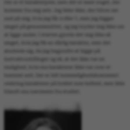
Der er et karakterpres, men det er mest noget, der
kommer fra mig selv. Jeg føler ikke, der bliver set
ned på mig, hvis jeg får 4 eller 7, men jeg kigger
meget på gennemsnittet, og jeg bryder mig ikke om
at ligge under. I starten gjorde det mig ikke så
meget, hvis jeg fik en dårlig karakter, men det
ændrede sig, da jeg begyndte at kigge på
instruktorstillinger og så, at det ikke var en
mulighed, hvis ens karakterer ikke var over et
bestemt snit. Der er lidt hemmelighedskræmmeri
omkring karakterer på holdet som helhed, men ikke
blandt ens nærmeste fra studiet.