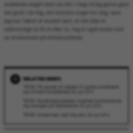
snakkede meget med om det. I dag vil jeg gerne gøre
det godt i de fag, der betyder noget for mig, men
fe_typo_user
Typo3 Association
jeg har i løbet af studiet lært, at det ikke er
.au.dk
nødvendigt at få 10 eller 12. Jeg er også andet end
en studerende på statskundskab.
RELATED NEWS
TEMA: På sporet af nøglen til gode karakterer
og mindre studiestress
28 April 2016
TEMA: Studenterpræsten mærker karakterpres
og mangel på fællesskab
28 April 2016
TEMA: Underviser, test dig selv
28 April 2016