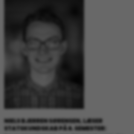
NIELS BJERREN SØRENSEN, LÆSER
STATSKUNDSKAB PÅ 6. SEMESTER: