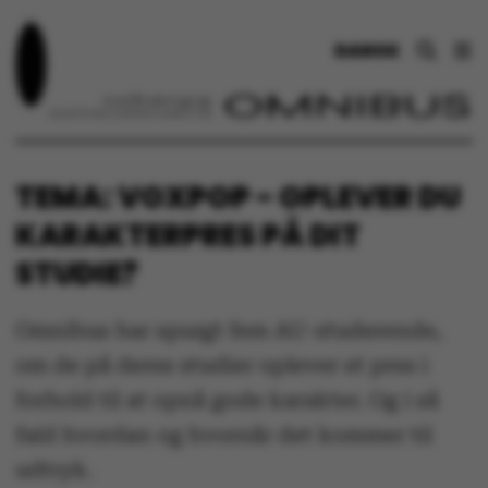
DANSK
TEMA: VOXPOP - OPLEVER DU
KARAKTERPRES PÅ DIT
STUDIE?
Omnibus har spurgt fem AU-studerende,
om de på deres studier oplever et pres i
forhold til at opnå gode karakter. Og i så
fald hvordan og hvornår det kommer til
udtryk.