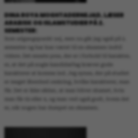
DINA ROYA MOGHTADERNEJAD, LÆSER
ARABISK OG ISLAMSTUDIER PÅ 2.
SEMESTER:
Som udgangspunkt nej, men nu går jeg også på 2.
semester og har kun været til en eksamen indtil
videre. Det eneste pres, der er i forhold til karakter,
er, at det på nogle kandidatfag kræver gode
karakterer at komme ind. Jeg synes, der på studiet
er meget åbenhed omkring, hvilke karakterer, man
får. Det er ikke sådan, at man bliver shamet, hvis
man får 02 eller 4, og man ved også godt, hvem det
er, når nogen har dumpet en eksamen.