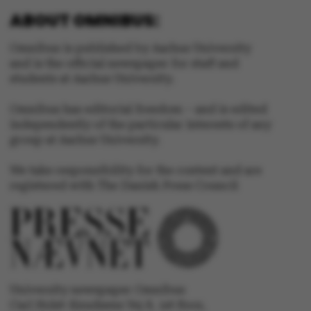
ABOUT OMNIBUS:
Omnibus is published by Aarhus University
and is the official newspaper for staff and
students at Aarhus University.
ASP.NET_SessionId
Microsoft Corporation
.au.dk
Omnibus has editorial freedom – and is edited
independently of the particular interests of any
group at Aarhus University.
We take responsibility for the content and are
registered with The Danish Press Council
JSESSIONID
Oracle Corporation
.au.dk
University newspaper Omnibus
Carl Holst-Knudsens Vej 8, 1st floor,