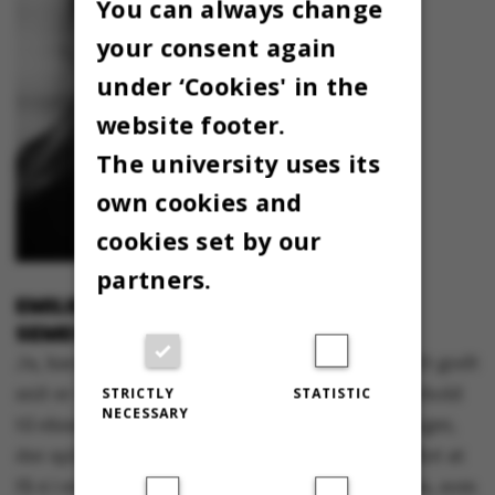
You can always change
your consent again
under ‘Cookies' in the
website footer.
The university uses its
own cookies and
cookies set by our
partners.
EMILIE JØNSSON, LÆSER JURA PÅ 4.
SEMESTER:
Ja, karakterpres er noget, vi mærker på jura. Et godt
snit er vigtigt, når man skal søge arbejde. I forhold
STRICTLY
STATISTIC
NECESSARY
til eksamen, er det meget ens egne forventninger,
der spiller ind. Egentlig er det jo selvfølgelig flot at
få 4 i en svær eksamen, men det kan godt føles, som