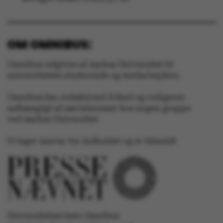
grundlæggende
funktioner som
navigation mm.
Hjemmesiden kan ikke
OM OMNIBUS:
fungerer uden disse
cookies.
Omnibus udgives af Aarhus Universitet til
universitetets studerende og medarbejdere.
Omnibus har redaktionel frihed og redigeres
uafhængigt af særinteresser hos nogen gruppe
Navn
Udbyder / Domæne
ved Aarhus Universitet.
be_typo_user
TYPO3 Association
.au.dk
Vi tager ansvar for indholdet og er tilmeldt
fe_typo_user
Typo3 Association
.au.dk
Universitetsavisen Omnibus