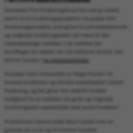
7. MAJ 2025
AF
MARIE GROTH ANDERSEN
Danmarks Frie Forskningsfond har netop uddelt
støtte til 52 forskningsprojekter via puljen DFF-
Forskningsprojekt2, som gives til nybrudsskabende
og originale forskningsidéer på tværs af alle
videnskabelige områder. I alt uddeles der
bevillinger for samlet set 318 millioner kroner. Det
skriver fonden i
en pressemeddelse
.
Formålet med virkemidlet er ifølge fonden ”at
fremme kvaliteten og udvikle samarbejdet i dansk
forskning, og det giver den enkelte forsker
mulighed for at realisere sin gode og originale
forskningsidé i samarbejde med andre forskere.”
Projekterne i denne pulje løber typisk over en
periode på 4,5 år og involverer foruden