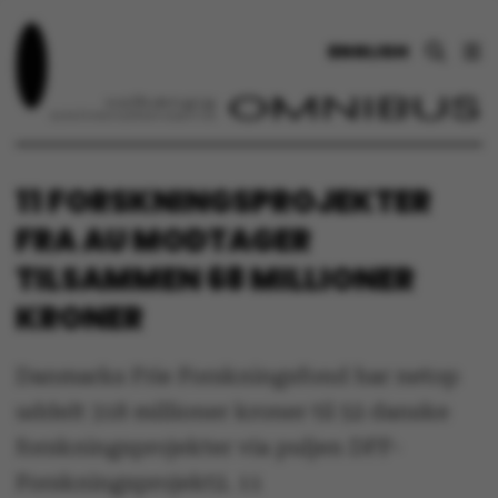
ENGLISH
11 FORSKNINGSPROJEKTER
FRA AU MODTAGER
TILSAMMEN 68 MILLIONER
KRONER
Danmarks Frie Forskningsfond har netop
uddelt 318 millioner kroner til 52 danske
forskningsprojekter via puljen DFF-
Forskningsprojekt2. 11