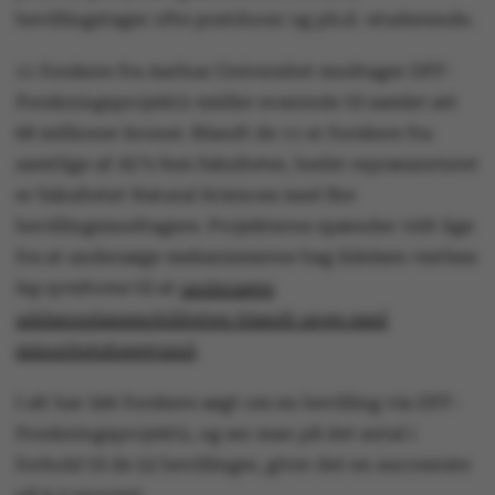
bevillingstager ofte postdocer og ph.d.-studerende.
11 forskere fra Aarhus Universitet modtager DFF-
Forskningsprojekt2-midler svarende til samlet set
68 millioner kroner. Blandt de 11 er forskere fra
samtlige af AU’s fem fakulteter, bedst repræsenteret
er fakultetet Natural Sciences med fire
bevillingsmodtagere. Projekterne spænder vidt lige
fra at undersøge mekanismerne bag lidelsen
restless
leg syndrome
til at
undersøge
uddannelsesmobiliteten blandt unge med
minoritetsbaggrund
.
I alt har 566 forskere søgt om en bevilling via DFF-
Forskningsprojekt2, og ser man på det antal i
forhold til de 52 bevillinger, giver det en succesrate