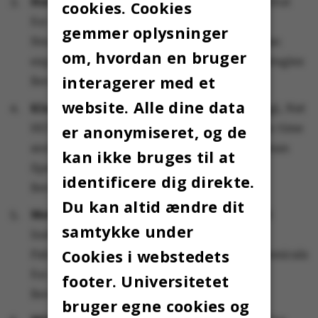
Hatice Tankisi
, klinisk professor ved Institut
cookies. Cookies
for Klinisk Medicin, Health
gemmer oplysninger
Neuromodulation of restless legs syndrome:
om, hvordan en bruger
exploring mechanisms and treatment strategies
interagerer med et
Bevilget beløb: 6.186.240 kr.
website. Alle dine data
Klaus Koren
, lektor ved Institut for Biologi, Nat
HOT-SPOT – Sub-surface N2O detection in time
er anonymiseret, og de
and space using 2D Surface Enhanced Raman
kan ikke bruges til at
Spectroscopy
identificere dig direkte.
Bevilget beløb: 6.191.972 kr.
Du kan altid ændre dit
Mette Vestergård Madsen
, professor ved
samtykke under
Institut for Agroøkologi, Tech
Cookies i webstedets
Faba bean exploitation of cereal phytochemicals
for pest resistance
footer. Universitetet
Bevilget beløb: 6.190.848 kr.
bruger egne cookies og