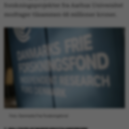
forskningsprojekter fra Aarhus Universitet
modtager tilsammen 68 millioner kroner.
Foto: Danmarks Frie Forskningsfond