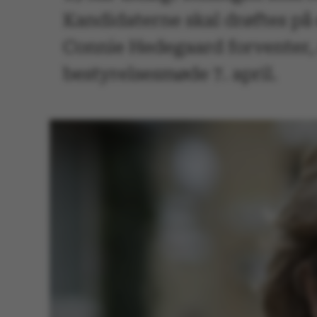
Kandidaterne skal drøftes på
Connie Hedegaard forventer, 
bestyrelsesmøde 7. april.