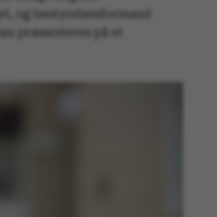
get, og bestyrelsesformand
kan præsenteres på et