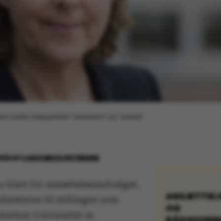
, kalder ansøgerfeltet "interessant" og "varieret".
2022
AF
LOUIS BECK PETERSEN
u klart for ansættelsesudvalget,
ANSÆTTEL
idaterne til stillingen som
OG
Aarhus Universitet er.
RÅDGIVNI