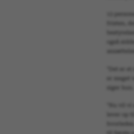
13 persone
fristen, d
bestyrels
også sidde
ansættels
"Det er et
er meget v
siger hun.
"Nu vil vi
lever op t
hvorledes.
til første