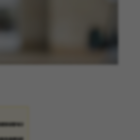
SESUDVALG
NGSGRUPPE