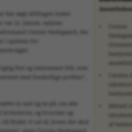
Ansættelse
r har søgt stillingen inden
er var 31. januar, oplyser
Connie
esformand Connie Hedegaard, der
Hedegaa
r i spidsen for
(formand
esudvalget.
bestyrel
ansættel
 rigtig fint og interessant felt, som
Carsten 
arieret med forskellige profiler",
(ekstern
bestyre
 sætte os ned og se på, om alle
Mikkel 
il kriterierne, og hvordan og
(studen
 Så finder vi ud af, hvem der skal
af besty
 samtale", siger Connie Hedegaard.