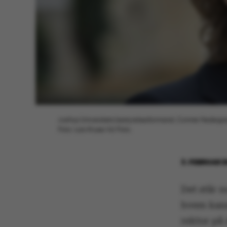
Aarhus Universitets bestyrelsesformand, Connie Hedegaard
Foto: Lars Kruse/AU Foto.
3. FEBRUAR 
Det står n
hvem kand
rektor på 