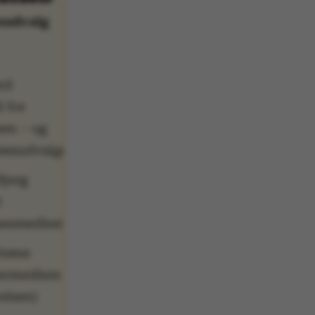
sudvalg
rd
 for
sen – og
sesudvalget)
Bjerg
t
lsesmedlem)
Grøne
termedlem
relsen)