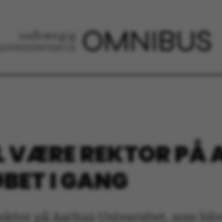
L VÆRE REKTOR PÅ 
ØBET I GANG
ektor på Aarhus Universitet, som bliv