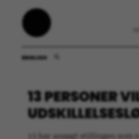
ENGLISH
13 PERSONER VI
UDSKILLELSESL
13 har ansøgt stillingen som r