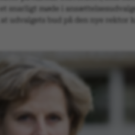
 et snarligt møde i ansættelsesudval
at udvalgets bud på den nye rektor 