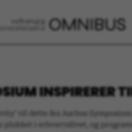
IUM INSPIRERER TI
ity' vil dette års Aarhus Symposium i
un plukket i erhvervslivet, og progra