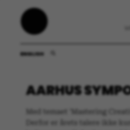
ENGLISH
AARHUS SYMPOS
Med temaet 'Mastering Creativ
Derfor er årets talere ikke k