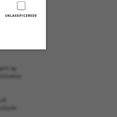
per
UKLASSIFICEREDE
Bak og
 New
Uklassificerede
gere og
rbindelse
 aktivere
an ikke
 på
tilbyde