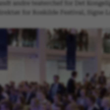
ndt andre teaterchef for Det Kongeli
rektør for Roskilde Festival, Signe 