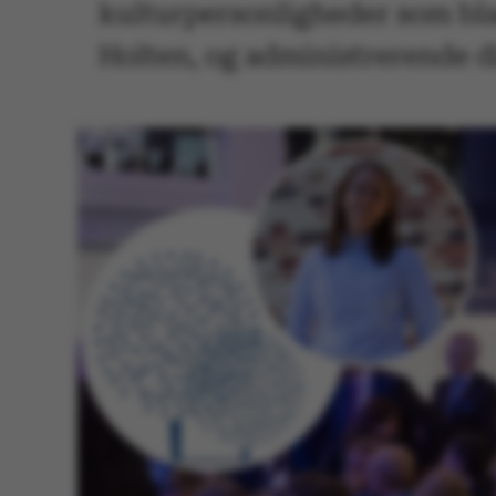
kulturpersonligheder som bla
Holten, og administrerende di