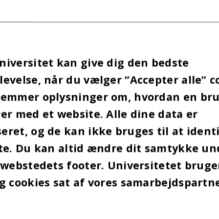
ymposium.
VITET ER IKKE KUN STEREOTYPE
ILLINGER
iversitet kan give dig den bedste
a handler om, hvordan blandt andet ledere og vi
evelse, når du vælger ”Accepter alle” c
kreativitet til at blive bedre og udfordre status q
ig kan det inspirere de studerende til at tænke p
gemmer oplysninger om, hvordan en br
er det fra Anne Sofie Andersen:
er med et website. Alle dine data er
ret, og de kan ikke bruges til at identi
n ambition om, at alle deltagerne skal opleve min
te. Du kan altid ændre dit samtykke un
 session – og det kan nogle af de kreative profiler
 webstedets footer. Universitetet brug
med til at realisere. Vi vil gerne give et indblik i, a
g cookies sat af vores samarbejdspartn
t ikke kun er stereotype forestillinger, men at de
e områder, hvor man kan twiste sit arbejde positiv
e kreativt.”