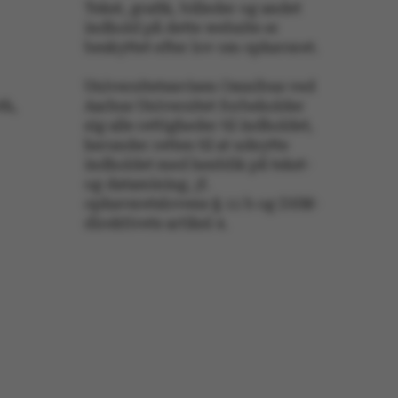
jemmesider, som er
Tekst, grafik, billeder og andet
crosoft .net- teknologi.
indhold på dette website er
f serveren til at
 en anonym
beskyttet efter lov om ophavsret.
on.
mål platform session
Universitetsavisen Omnibus ved
gt af websteder skrevet
th,
Aarhus Universitet forbeholder
s normalt til at
 en anonym
sig alle rettigheder til indholdet,
on af serveren.
herunder retten til at udnytte
is set by websites run
indholdet med henblik på tekst-
dows Azure cloud
 is used for load
og datamining, jf.
o make sure the visitor
ophavsretslovens § 11 b og DSM-
ts are routed to the
 in any browsing
direktivets artikel 4.
is used by Microsoft to
ify your login
n
is used by Microsoft to
ify your login
n
is used to distinguish
ans and bots. This is
or the website, in order
id reports on the use