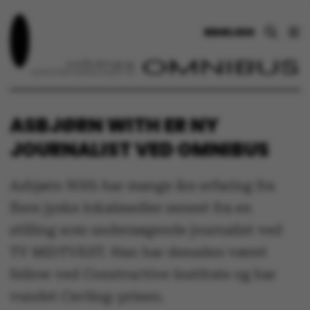
ENGLISH
ASBJØRN WITH ER NY
JOURNALIST VED OMNIBUS
Asbjørn With har mange års erfaring fra
flere jyske lokalmedier senest fra en
stilling som undersøgende journalist ved
TV MIDTVEST. Han har desuden været
fellow ved Constructive Institute og har
vundet Cavling-prisen.