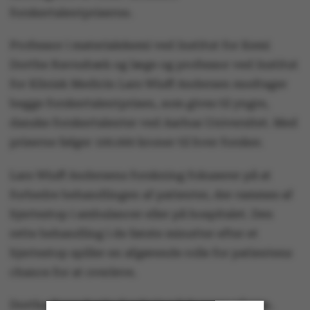
forskertalentpriserne.
Professor i materialekemi ved Institut for Kemi
Dorthe Ravnsbæk og læge og professor ved Institut
for Klinisk Medicin Lars Wiuff Andersen modtager
begge forskertalentprisen, som gives til yngre,
danske forskertalenter ved Aarhus Universitet. Med
priserne følger 100.000 kroner til hver forsker.
Lars Wiuff Andersens forskning fokuserer på at
forbedre behandlingen af patienter, der rammes af
hjertestop i ambulancer eller på hospitalet. Den
rette behandling i de første minutter efter et
hjertestop spiller en afgørende rolle for patientens
chance for at overleve.
Dorthe Ravnsbæks forskning fokuserer på nye,