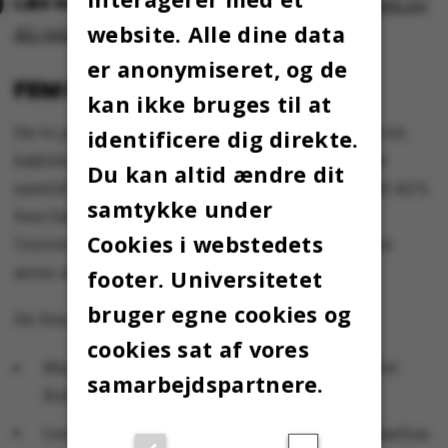
Professor i statskundskab modtager ny
website. Alle dine data
AU-pris og 100.000 kroner
er anonymiseret, og de
FEM PH.D.ER FÅR PRISER
kan ikke bruges til at
De to prismodtagere får overrakt priserne ved en
identificere dig direkte.
højtidelighed i Aulaen 27. maj. Her overrækkes
Du kan altid ændre dit
samtidigt priser til fem ph.d.er – en fra hvert af AU’s
samtykke under
fem fakulteter. Priserne uddeles af Aarhus
Cookies i webstedets
Universitets Forskningsfond og består foruden
æren af 40.000 kroner.
footer. Universitetet
bruger egne cookies og
De fem modtagere er:
cookies sat af vores
Margrethe Birkler fra teologi ved Institut for
samarbejdspartnere.
Kultur og Samfund ved Arts
Lennart Kiel fra Psykologisk Institut ved Aarhus