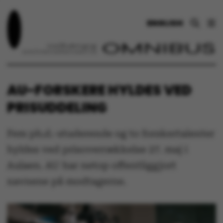
ENGLISH
AU-FORSKERE HYLDES VED
PRISUDDELING
Fem ph.d.-studerende og to forskertalenter
hyldes ved prisoverrækkelse 27. maj i
Aulaen. AU har netop offentliggjort
navnene på modtagerne.