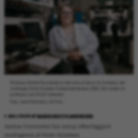
Professor Dorthe Ravnsbæk er den ene af de to AU-forskere, der
modtager Holst-Knudsen forskertalentprisen 2026. Den anden er
professor Lars Wiuff Andersen.
Foto: Jens Hartmann, AU Foto
1. MAJ 2026
AF
MARIE GROTH ANDERSEN
Aarhus Universitet har netop offentliggjort
modtagerne af Holst-Knudsen