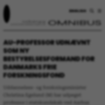
ENGLISH
AU-PROFESSOR UDNÆVNT
SOM NY
BESTYRELSESFORMAND FOR
DANMARKS FRIE
FORSKNINGSFOND
Uddannelses- og forskningsminister
Christina Egelund (M) har udpeget
professor i statskundskab ved Aarhus