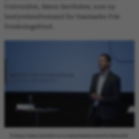
Universitet, Søren Serritzlew, som ny
bestyrelsesformand for Danmarks Frie
Forskningsfond.
Professor Søren Serritzlew er ny bestyrelsesformand for Danmarks