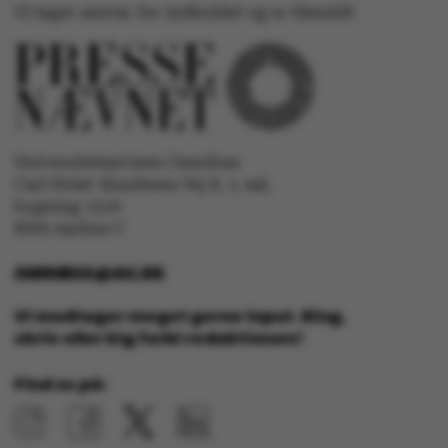
Vi tager ansvar for indholdet og er tilmeldt
Nødvendige
Statistiske
Marketing
Funktionelle
Uklassificerede
Universitetsavisen Omnibus
Carl Holst-Knudsens Vej 8, 1. sal,
bygning 1310
Nødvendige cookies
8000 Aarhus C
hjælper med at gøre
hjemmesiden brugbar
OMNIBUS@AU.DK
ved at aktivere nogle
Vi modtager meget gerne input. Ring,
grundlæggende
skriv eller kig forbi redaktionen!
funktioner som
navigation mm.
Find os på:
Hjemmesiden kan ikke
fungerer uden disse
cookies.