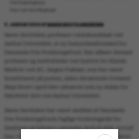
Frie Forskningsfond.
Foto: Lars Horn/Baghuset
9. JANUAR 2024
AF
MARIE GROTH ANDERSEN
Søren Serritzlew, professor i statskundskab ved
Aarhus Universitet, er ny bestyrelsesformand for
Danmarks Frie Forskningsfond. Han afløser dermed
professor og institutleder ved Institut for Klinisk
Medicin ved AU, Jørgen Frøkiær, som har været
konstitueret på posten, siden daværende formand
Maja Horst i april blev udnævnt som ny dekan for
fakultetet Arts ved Aarhus Universitet.
Søren Serritzlew har været medlem af Danmarks
Frie Forskningsfonds faglige forskningsråd for
Samfund og Erhverv i perioden 2018 til 2023, hvoraf
han i tre år var formand for forskningsrådet. Søren