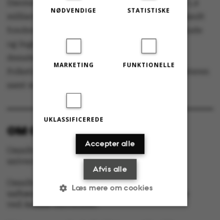
Danmarks Frie Forskningsfond uddelte i 2022 1,4
NØDVENDIGE
STATISTISKE
milliarder kroner fordelt på 457 bevillinger. Blandt
fondens programmer er eksempelvis Sapere Aude
og Inge Lehmann-programmet. Fonden yder
desuden forskningsfaglig rådgivning til
MARKETING
FUNKTIONELLE
Folketinget, uddannelses- og forskningsministeren
samt ministerier og styrelser.
UKLASSIFICEREDE
OM OMNIBUS:
Accepter alle
Omnibus udgives af Aarhus Universitet til
universitetets studerende og medarbejdere.
Afvis alle
Omnibus har redaktionel frihed og redigeres
Læs mere om cookies
uafhængigt af særinteresser hos nogen gruppe
ved Aarhus Universitet.