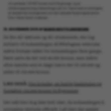
AU samlede 129.057 kroner ind til flygtninge, og er
initiativtagerne bag indsamlingen på AU i færd med at arrangere
et akademisk arrangement om den aktuelle flygtningesituation.
Foto: Marie Groth Andersen
16. NOVEMBER 2015
AF
MARIE GROTH ANDERSEN
De fire AU-lektorer og AU-studerende, der tog
initiativ til indsamlingen AU#Refugees-welcome
måtte forhøje målet for indsamlingen flere gange.
Først satte de det ved 40.000 kroner, men måtte
efter mindre end et døgn hæve det til 100.000 og
siden til 150.000 kroner.
LÆS OGSÅ:
Fire kvinder, en hurtig beslutning og
foreløbig 122.000 kroner til flygtninge
Det mål blev dog ikke helt nået, da indsamlingen 8.
november sluttede officielt. I alt blev der samlet