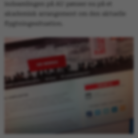
indsamlingen på AU pønser nu på et
akademisk arrangement om den aktuelle
flygtningesituation.