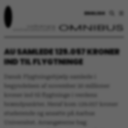
ENGLISH
AU SAMLEDE 129.057 KRONER
IND TIL FLYGTNINGE
Dansk Flygtningehjælp samlede i
begyndelsen af november 20 millioner
kroner ind til flygtninge i verdens
brændpunkter. Heraf kom 129.057 kroner
studerende og ansatte på Aarhus
Universitet. Arrangørerne bag