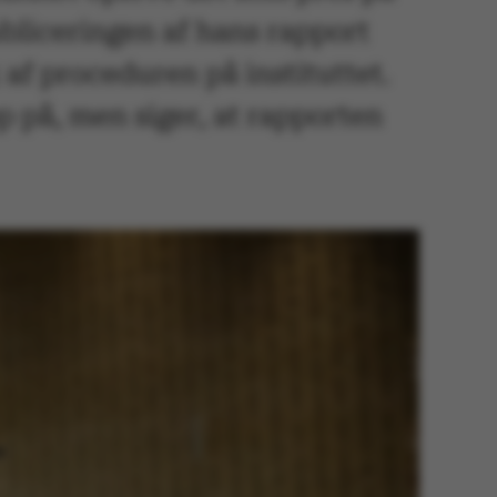
ubliceringen af hans rapport
af proceduren på instituttet.
p på, men siger, at rapporten