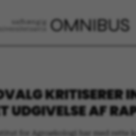
VALG KRITISERER I
T UDGIVELSE AF RA
stitut for Agroøkologi har med rette