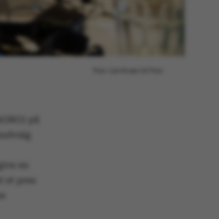
Foto: Lars Kruse/AU Foto
(AGRO) på
isudvalg
give en
 et pres
en