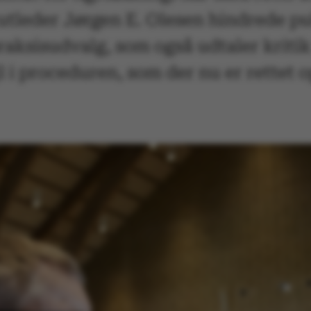
itutleder Jørgen E. Olesen hindrede p
aksisudvalg, som også udtaler kritik 
l i proceduren, som der nu er rettet o