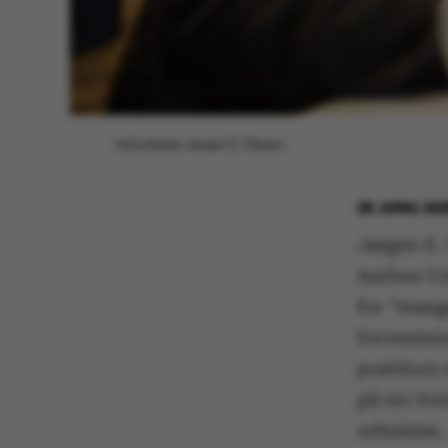
Institutleder Jørgen E. Olesen.
29. APRIL 20
Jørgen E. 
Aarhus Uni
for ”mang
forventnin
postdocs 
på sin for
udtalelse