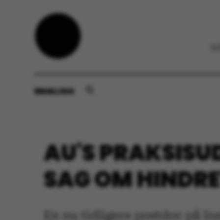
ENGLISH
AU'S PRAKSISUD
SAG OM HINDRE
En nu tidligere postdoc på In