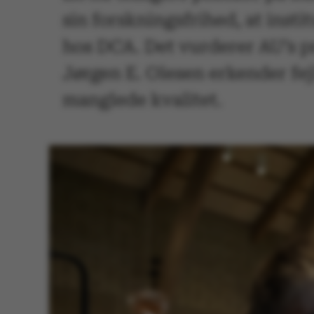
sin forskningsfrihed, at inst
hos DCA. Det vurderer AU’s pr
Jørgen E. Olesen erkender fej
manglede kvalitet.