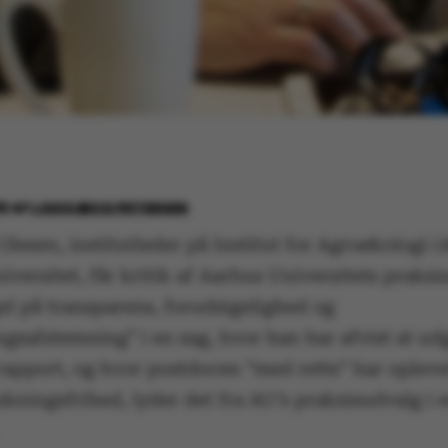
25
AF
LOUIS BECK PETERSEN
Olesen, institutleder på Institut for Agroøkologi 
versitet, får kritik af Aarhus Universitets praks
el på transparens, forudsigelighed og
gsafstemning” i en sag, hvor han har afvist at ud
rapport, og hvor postdocen ”med rette” har oplevet
skningsfrihed, lyder det fra AU’s praksisudvalg i 
.