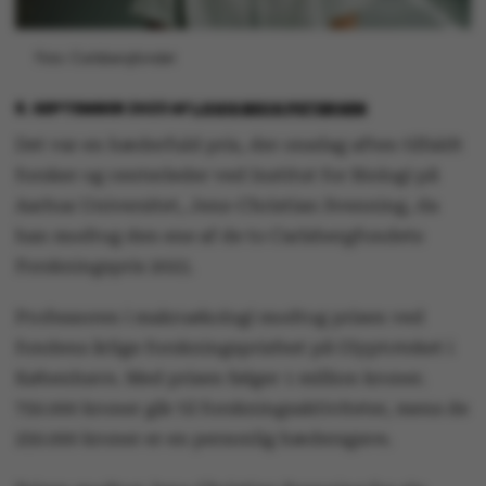
Foto: Carlsbergfondet
8. SEPTEMBER 2023
AF
LOUIS BECK PETERSEN
Det var en hæderfuld pris, der onsdag aften tilfaldt
forsker og centerleder ved Institut for Biologi på
Aarhus Universitet, Jens-Christian Svenning, da
han modtog den ene af de to Carlsbergfondets
Forskningspris 2023.
Professoren i makroøkologi modtog prisen ved
fondens årlige forskningsprisfest på Glyptoteket i
København. Med prisen følger 1 million kroner.
750.000 kroner går til forskningsaktiviteter, mens de
250.000 kroner er en personlig hædersgave.