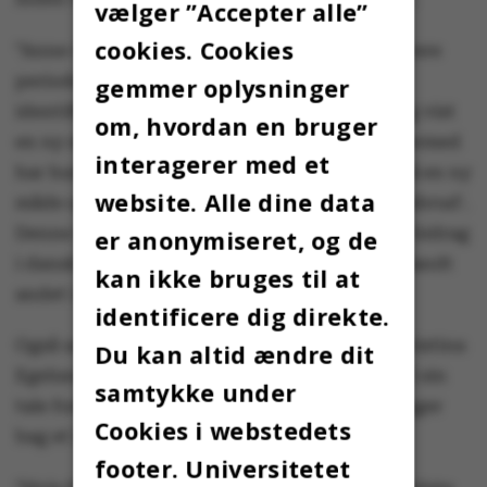
vælger ”Accepter alle”
cookies. Cookies
”Anne-Marie Mai har ændret forståelsen af nyere
perioder af dansk litteratur, hvor hun har
gemmer oplysninger
identificeret en cæsur i midten af 1960'erne og vist
om, hvordan en bruger
en ny strømning, der gjorde sig gældende. Hermed
interagerer med et
har hun forbundet ledende forfatterskaber på en ny
website. Alle dine data
måde og skabt begrebet 'Det formelle gennembrud'.
Denne indsigt har bundet en række litterære bidrag
er anonymiseret, og de
i dansk litteraturhistorie sammen”, står der blandt
kan ikke bruges til at
andet i
motiveringen
.
identificere dig direkte.
Også uddannelses- og forskningsminister Christina
Du kan altid ændre dit
Egelund (M) var til stede ved overrækkelsen. I sin
samtykke under
tale forholdt hun sig til alt det arbejde, der ligger
Cookies i webstedets
bag et forskningsresultat.
footer. Universitetet