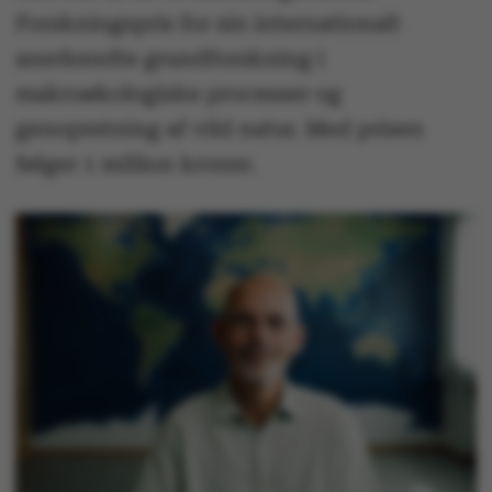
Forskningspris for sin internationalt
anerkendte grundforskning i
makroøkologiske processer og
genopretning af vild natur. Med prisen
følger 1 million kroner.