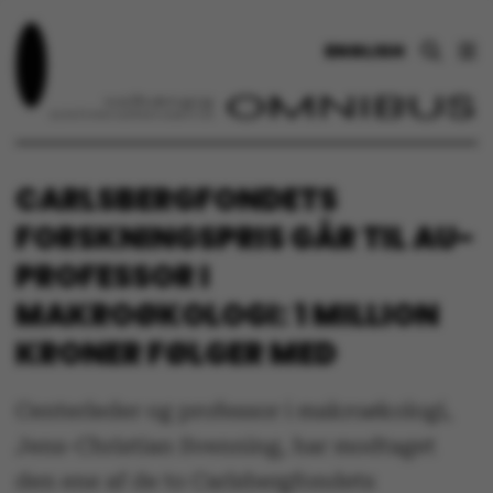
ENGLISH
CARLSBERGFONDETS
FORSKNINGSPRIS GÅR TIL AU-
PROFESSOR I
MAKROØKOLOGI: 1 MILLION
KRONER FØLGER MED
Centerleder og professor i makroøkologi,
Jens-Christian Svenning, har modtaget
den ene af de to Carlsbergfondets