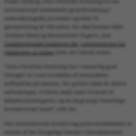
Prisen modtog Jens-Christian Svenning for sin
internationalt anerkendte grundforskning i
makroøkologiske processer og idéer til
genopretning af vild natur, der skal komme både
Jordens klima og økosystemer til gavn, som
Carlsbergfondet beskriver det
.
I motiveringen for
tildelingen af prisen
lyder det blandt andet:
”Jens-Christian Svenning har i væsentlig grad
bidraget til vores forståelse af menneskets
indflydelse på naturen. Det gælder både de akutte
udfordringer, vi bliver mødt med i forhold til
klimaforandringerne, og de langvarige fremtidige
konsekvenser heraf”, står der.
Den internationale komité bag prisoverrækkelsen er
nedsat af Det Kongelige Danske Videnskabernes