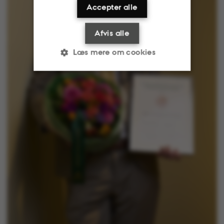
Accepter alle
Afvis alle
Læs mere om cookies
Nødvendige
Statistiske
Marketing
Funktionelle
Uklassificerede
Nødvendige cookies
hjælper med at gøre
hjemmesiden brugbar