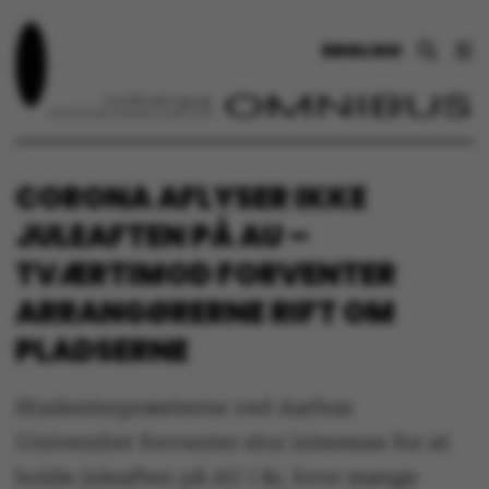
ENGLISH
CORONA AFLYSER IKKE
JULEAFTEN PÅ AU –
TVÆRTIMOD FORVENTER
ARRANGØRERNE RIFT OM
PLADSERNE
Studenterpræsterne ved Aarhus
Universitet forventer stor interesse for at
holde juleaften på AU i år, hvor mange