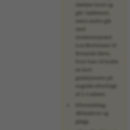
ved at aktivere nogle
dækker bord og
grundlæggende
går i køkkenet,
funktioner som
mens andre går
navigation mm.
med
Hjemmesiden kan ikke
studenterpræst
fungerer uden disse
Loa Mortensen til
cookies.
Botanisk Have,
hvor hun vil holde
en kort
gudstjeneste på
Navn
Udbyder / Domæne
engelsk efterfulgt
be_typo_user
TYPO3 Association
.au.dk
af 2-3 salmer.
Eftermiddag:
Æbleskiver og
fe_typo_user
Typo3 Association
.au.dk
gløgg