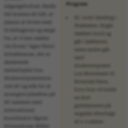
Program
udgangsforbud. Skulle
det komme så vidt, er
Kl. 14.00: Samling i
planen at levere mad
Stakladen. Nogle
til deltagerne og sørge
dækker bord og
for, at vi kan mødes
går i køkkenet,
via Zoom,” siger Ninni
mens andre går
Schaldemose, der er
med
akademisk
studenterpræst
medarbejder hos
Loa Mortensen til
Studenterpræsterne
Botanisk Have,
ved AU og står for at
hvor hun vil holde
arrangere juleaften på
en kort
AU sammen med
gudstjeneste på
international
engelsk efterfulgt
koordinator Sigrun
af 2-3 salmer.
Schaumburg-Müller