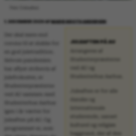
Foto: Colourbox
1. DECEMBER 2020
AF
MARIE GROTH ANDERSEN
Der skal mere end
JULEAFTEN PÅ AU
corona til at slukke for
Arrangeres af
en god juletradition.
Studenterpræsterne
Selvom pandemien
ved AU og
har aflyst stribevis af
Studenterhus Aarhus.
julefrokoster, er
Studenterpræsterne
Juleaften er for alle
ved AU sammen med
danske og
Studenterhus Aarhus
internationale
igen i år værter for
studerende, uanset
juleaften på AU. Og
kulturel og religiøs
programmet er, som
baggrund, der af den