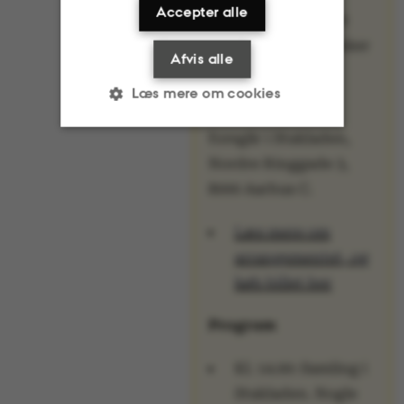
Accepter alle
En billet koster 100
kroner, prisen dækker
Afvis alle
mad og drikke.
Læs mere om cookies
Juleaften på AU
foregår i Stakladen,
Nordre Ringgade 3,
Nødvendige
Statistiske
8000 Aarhus C.
Marketing
Funktionelle
Læs mere om
Uklassificerede
arrangementet, og
køb billet her
Program
Nødvendige cookies
Kl. 14.00: Samling i
hjælper med at gøre
Stakladen. Nogle
hjemmesiden brugbar