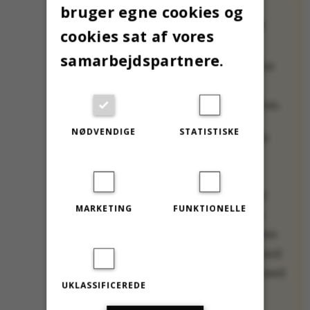
bruger egne cookies og
JULEAFTEN PÅ AU
cookies sat af vores
Arrangeres af
samarbejdspartnere.
Studenterpræsterne
ved AU og
Studenterhus Aarhus.
NØDVENDIGE
STATISTISKE
Juleaften er for alle
danske og
internationale
studerende, uanset
MARKETING
FUNKTIONELLE
kulturel og religiøs
baggrund, der af den
ene eller anden grund
ikke kan holde jul med
UKLASSIFICEREDE
familien.