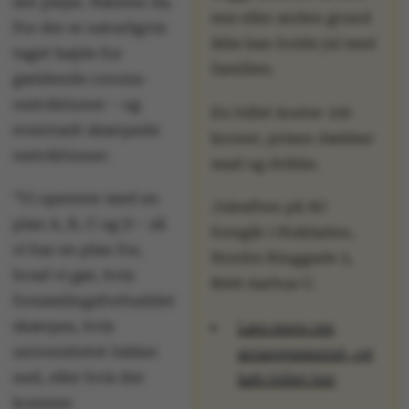
det plejer. Næsten da.
ene eller anden grund
For der er naturligvis
ikke kan holde jul med
taget højde for
familien.
gældende corona-
restriktioner – og
En billet koster 100
eventuelt skærpede
kroner, prisen dækker
restriktioner:
mad og drikke.
”Vi opererer med en
Juleaften på AU
plan A, B, C og D – så
foregår i Stakladen,
vi har en plan for,
Nordre Ringgade 3,
hvad vi gør, hvis
8000 Aarhus C.
forsamlingsforbuddet
skærpes, hvis
Læs mere om
universitetet lukker
arrangementet, og
ned, eller hvis der
køb billet her
kommer