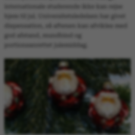
internationale studerende ikke kan rejse
hjem til jul. Universitetsledelsen har givet
dispensation, så aftenen kan afvikles med
god afstand, mundbind og
portionsanrettet julemiddag.