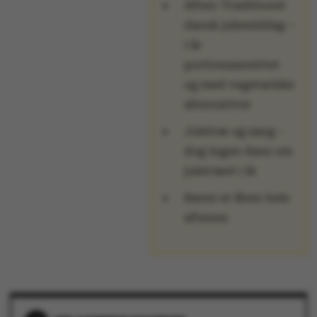
Aften: Traditionel
dansk julemiddag –
i år
portionsanrettet
og med vegetariske
alternativer
Juletræ og sang –
dog ingen dans om
juletræet i år
ASP.NET_SessionId
Microsoft Corporation
.au.dk
Baren er åben hele
aftenen
JSESSIONID
Oracle Corporation
.au.dk