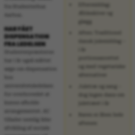
Eftermiddag:
fra Studenterhus
Æbleskiver og
Aarhus.
gløgg
HAR FÅET
Aften: Traditionel
DISPENSATION
dansk julemiddag –
FRA LEDELSEN
i år
Studenterpræsterne
portionsanrettet
har i år også måttet
og med vegetariske
søge om dispensation
alternativer
hos
universitetsledelsen
Juletræ og sang –
for overhovedet at
dog ingen dans om
kunne afholde
juletræet i år
arrangementet. AU
Baren er åben hele
tillader nemlig ikke
aftenen
afvikling af sociale