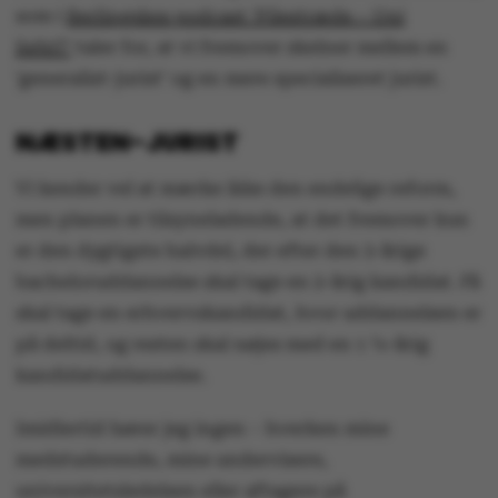
som i
Berlingskes podcast 'Pilestræde – Uni
light?'
taler for, at vi fremover skelner mellem en
'generalist-jurist' og en mere specialiseret jurist.
NÆSTEN-JURIST
Vi kender vel at mærke ikke den endelige reform,
men planen er tilsyneladende, at det fremover kun
er den dygtigste halvdel, der efter den 3-årige
bacheloruddannelse skal tage en 2-årig kandidat. Få
skal tage en erhvervskandidat, hvor uddannelsen er
på deltid, og resten skal nøjes med en 1 ¼-årig
kandidatuddannelse.
Imidlertid hører jeg ingen – hverken mine
medstuderende, mine undervisere,
universitetsledelsen eller aftagere på