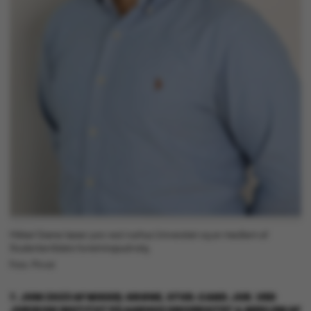
Mikkel Grøne læser jura ved Aarhus Universitet og er medlem af
Studenterrådets forretningsudvalg.
Foto: Privat
7. JUNI 2023
AF
MIKKEL GRØNE, STUD.CAND.JUR. VED
JURIDISK INSTITUT PÅ AARHUS UNIVERSITET & MEDLEM AF