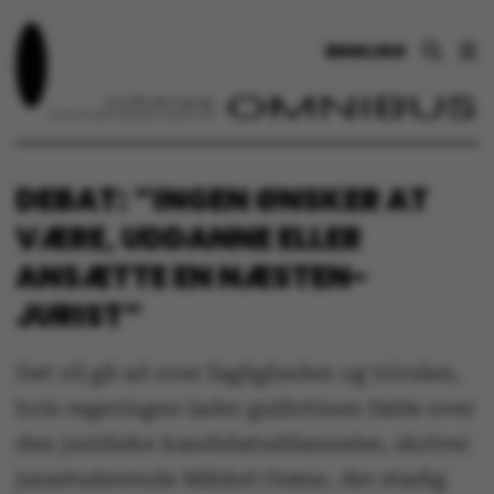
ENGLISH
DEBAT: ”INGEN ØNSKER AT
VÆRE, UDDANNE ELLER
ANSÆTTE EN NÆSTEN-
JURIST”
Det vil gå ud over fagligheden og trivslen,
hvis regeringen lader guillotinen falde over
den juridiske kandidatuddannelse, skriver
jurastuderende Mikkel Grøne, der stadig