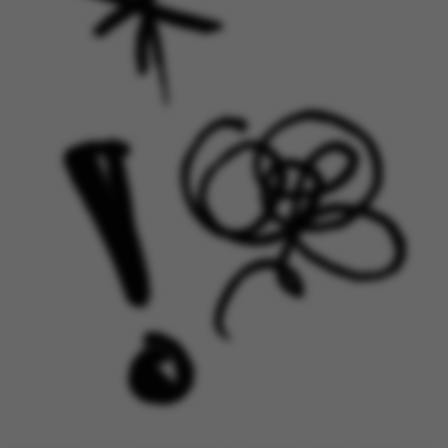
grundlæggende
funktioner som
navigation mm.
Hjemmesiden kan ikke
fungerer uden disse
cookies.
Navn
Udbyder / Domæne
be_typo_user
TYPO3 Association
.au.dk
fe_typo_user
Typo3 Association
.au.dk