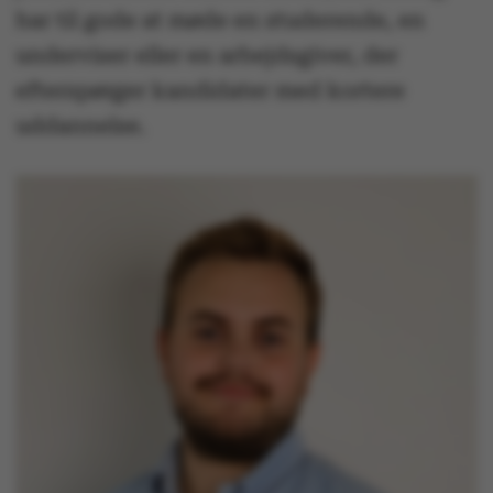
har til gode at møde en studerende, en
underviser eller en arbejdsgiver, der
efterspørger kandidater med kortere
uddannelse.