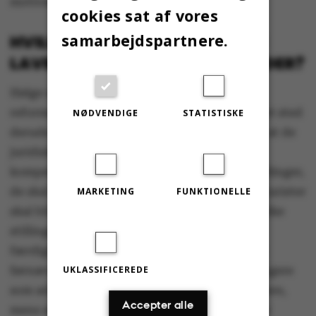
motivation til studiet.
cookies sat af vores
samarbejdspartnere.
HVILKE STILLINGER KRÆVER DE
LAVESTE JURIDISKE FÆRDIGHEDER?
Ifølge ministeren er det ”rettidig omhu” at
reformere uddannelserne. Der må altså være et sted
NØDVENDIGE
STATISTISKE
derude på arbejdsmarkedet, hvor det påstås, at de
juridiske dimittender har eller får for meget
kompetence og for dyb en faglighed til de stillinger,
de skal besætte. Og det er rigtigt, at ikke alle jurister
MARKETING
FUNKTIONELLE
skal blive professorer eller dommere. Men hvilke
stillinger kræver så de laveste juridiske
færdigheder? Ifølge ministerens udtalelse på
UKLASSIFICEREDE
førnævnte pressemøde skal nogle jurister fungere
som advokater, anklagemyndighed og dommere,
Accepter alle
mens andre skal være juridiske rådgivere eller