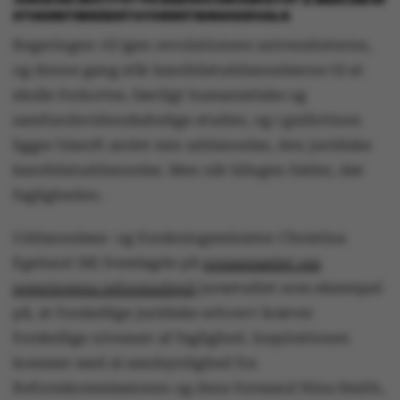
STUDENTERRÅDETS FORRETNINGSUDVALG
Regeringen vil igen revolutionere universiteterne,
og denne gang står kandidatuddannelserne til at
skulle forkortes. Særligt humanistiske og
samfundsvidenskabelige studier, og i guillotinen
ligger blandt andet min uddannelse, den juridiske
kandidatuddannelse. Men når klingen falder, dør
fagligheden.
Uddannelses- og forskningsminister Christina
Egelund (M) fremlagde på
pressemødet om
regeringens reformudspil
jurastudiet som eksempel
på, at forskellige juridiske erhverv kræver
forskellige niveauer af faglighed. Inspirationen
kommer med al sandsynlighed fra
Reformkommissionen og dens formand Nina Smith,