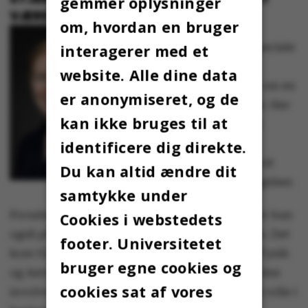
gemmer oplysninger
VÆRE ANDET OG MERE
om, hvordan en bruger
Dina Sofia Mortensens speciale
interagerer med et
handlede om at påvise
website. Alle dine data
exoplaneter, der kredser om en
er anonymiseret, og de
bestemt klasse af stjerner. Her
kan ikke bruges til at
brugte hun en ikke hidtil
anvendt tilgang, som
identificere dig direkte.
potentielt vil føre til yderst
Du kan altid ændre dit
interessante planetopdagelser.
samtykke under
Foruden Dina Sofia Mortensens faglige ildhu er hun
Cookies i webstedets
også på andre måder en engageret studerende. Det
footer. Universitetet
kom til udtryk under hendes tid i Institut for Fysik
bruger egne cookies og
og Astronomis studenterrepræsentation, hendes
cookies sat af vores
involvering i MatFys-tutorgruppen og hendes rolle i