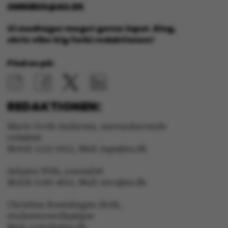
OMNIBUS@AU.DK
Vi modtager meget gerne input. Ring,
skriv eller kig forbi redaktionen!
Find os på:
ASP.NET_SessionId
Microsoft Corporation
.au.dk
REDAKTIONEN:
Marie Groth Andersen, ansvarshavende
redaktør
JSESSIONID
Oracle Corporation
Mobil: 5133 5053, Mail: mga@au.dk
.au.dk
Asbjørn With, journalist
Mobil: 6166 4603, Mail: awc@au.dk
ARRAffinity
Microsoft Corporation
.mitstudie.au.dk
Christina Rosenhagen Sloth,
studentermedhjælper
Mail: crsloth@au.dk