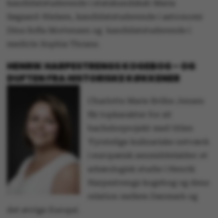
kandidatstuderende i statskundskab Maria
Søgaard-Nielsen, kandidatstuderende i astronomi
Dina Sofia Mortensen og kandidatstuderende i
medicin Sophia Thrane.
HENRIK HARPESTRENGS KOGEBOG - OG
DUFTEN FRA HISTORISKE KØKKENER
Charlotte Marie Brühe Jensen
fik topkarakter for sit
bachelorprojekt med titlen
’Fyrstelige kulinariske netværk
i europæisk senmiddelalder: et
arkæologisk studie i Henrik
Harpestrengs kogebog og dens
relation mellem Danmark og
det øvrige Europa’.