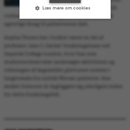
Disse bakterier forvolder så
Læs mere om cookies
voldsomme skader i lungerne, at de ofte er den
egentlige årsag til patienternes død.
Nødvendige
Statistiske
Sophia Thrane har i foråret været en del af
Marketing
Funktionelle
professor Jane C. Davies’ forskningsteam ved
Imperial College London, hvor hun som
Uklassificerede
studenterobservatør undersøgte aktiviteten og
virkningen af lægemidlet
glatiramer acetate
i
lungevæske fra cystisk fibrose-patienter. Hun
ønsker fremover at dygtiggøre sig yderligere inden
Nødvendige cookies
for dette forskningsfelt.
hjælper med at gøre
hjemmesiden brugbar
ved at aktivere nogle
grundlæggende
funktioner som