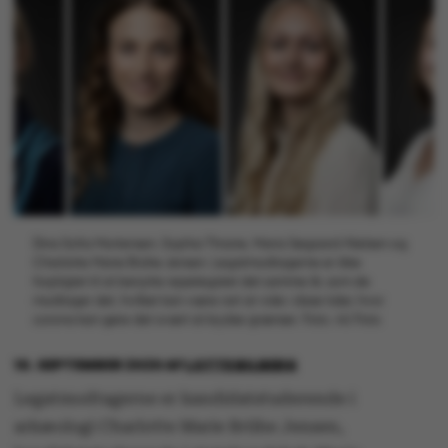
Dina Sofia Mortensen, Sophia Thrane, Maria Søgaard-Nielsen og
Charlotte Marie Brühe Jensen. Legatmodtagerne er ikke
forpligtet til at benytte rejselegatet det samme år, som de
modtager det, hvilket kan være rart at vide i disse tider, hvor
corona kan gøre det svært at krydse grænser. Foto: AU Foto
10. SEPTEMBER 2020
AF
LOTTE BILBERG
Legatmodtagerne er kandidatstuderende i
arkæologi Charlotte Marie Brühe Jensen,