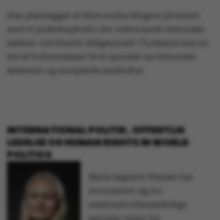
Hun planlægger at blive endnu klogere på emnet
med et praktikophold i det velbevarede historiske
køkken ved Kloster Seligenstadt i Tyskland som en
del af forberedelsen til et speciale om historiske
køkkener og europæisk madkultur.
INTERNATIONAL POLITIK, OFFENTLIG
LEDELSE OG HUMAN RIGHTS IN WORLD
POLITICS
Maria Søgaard-Nielsen har
interesseret sig for
samfundsvidenskabelige
metoder inden for