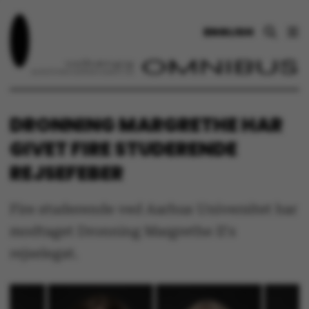
ENGLISH
DRONNING MARGRETHE HAR
GIVET FIRE STUDERENDE
REJSEFEBER
Fire studerende ved Aarhus Universitet har
modtaget Dronning Margrethe II's
rejselegat.