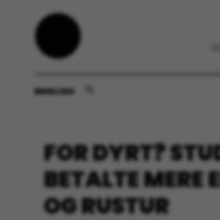
ENGLISH
FOR DYRT? ST
BETALTE MERE 
OG RUSTUR