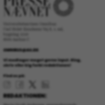
CFTOKEN
Adobe Inc.
eddiprod.au.dk
Universitetsavisen Omnibus
Carl Holst-Knudsens Vej 8, 1. sal,
bygning 1310
8000 Aarhus C
brwConsent
.airtable.com
OMNIBUS@AU.DK
Vi modtager meget gerne input. Ring,
skriv eller kig forbi redaktionen!
CFTOKEN
Adobe Inc.
Find os på:
mit.au.dk
REDAKTIONEN: