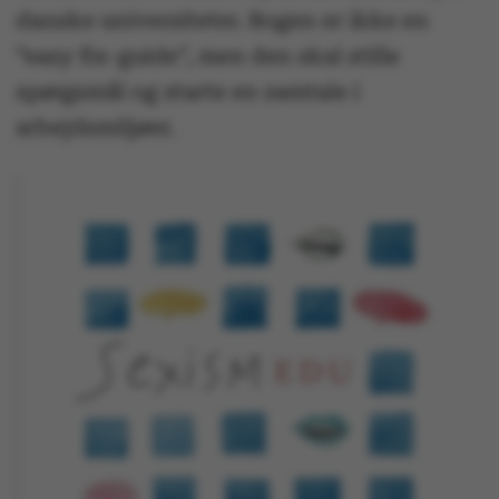
danske universiteter. Bogen er ikke en
”easy fix-guide”, men den skal stille
spørgsmål og starte en samtale i
arbejdsmiljøer.