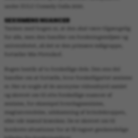
under ZULU Comedy Galla 2020.
SEXISMENS NUANCER
Tanken med bogen er, at den skal være tilgængelig
for alle, men den handler om forskningsmiljøer og
universitetet, så det er den primære målgruppe,
fortæller Mie Plotnikof.
Bogen består af to forskellige dele. Den ene del
handler om at fortælle, hvor forskelligartet sexisme
er. Her er nogle af de anonyme vidnesbyrd samlet
og skrevet om til otte forskellige nuancer af
sexisme, for eksempel hverdagssexisme,
magtanvendelse, udskamning af kvindekroppen,
eller når mænd krænkes. De er skrevet om til
konkrete situationer for at få tegnet genkendelige