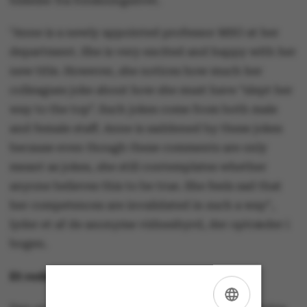
billeder fra forskningslivet.
"Anne is a newly appointed professor MSO at her
department. She is very excited and happy with her
new title. However, she notices how much her
colleagues joke about how she must have “slept her
way to the top”. Such jokes come from both male
and female staff. Anne is saddened by these jokes
because even though these comments are only
meant as jokes, she still contemplates whether
anyone believes this to be true. She feels sad that
her competences are invalidated in such a way",
lyder et af de anonyme vidnesbyrd, der optræder i
bogen.
Et redskab til at finde løsninger