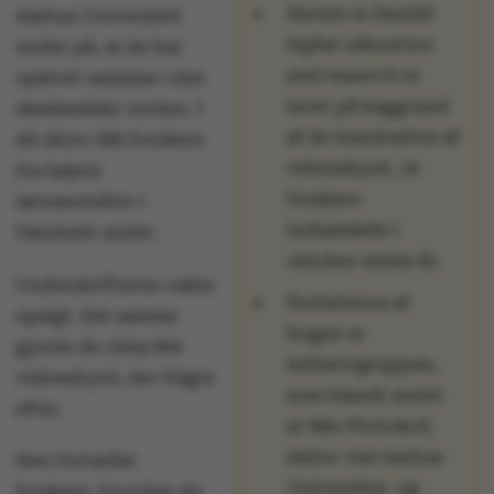
Sexism in Danish
Aarhus Universitet
higher education
under på, at de har
and research
er
oplevet sexisme i den
lavet på baggrund
akademiske verden. I
af de hundredvis af
alt skrev 689 forskere
vidnesbyrd, 16
fra højere
forskere
læreanstalter i
indsamlede i
Danmark under.
oktober sidste år.
Underskrifterne vakte
Forfatterne af
opsigt. Det samme
bogen er
gjorde de cirka 800
initiativgruppen,
vidnesbyrd, der fulgte
som blandt andet
efter.
er Mie Plotnikof,
lektor ved Aarhus
Heri fortæller
Universitet, og
forskere, hvordan de