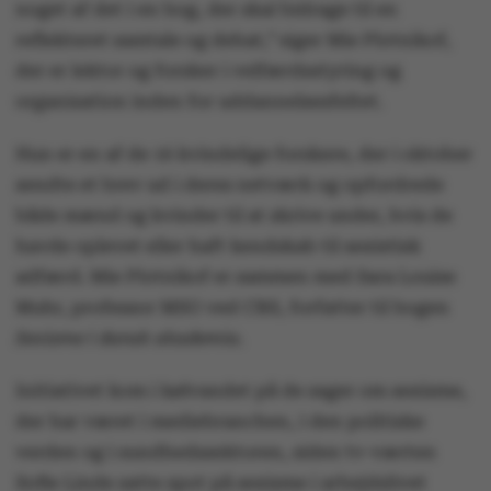
noget af det i en bog, der skal bidrage til en
reflekteret samtale og debat,” siger Mie Plotnikof,
der er lektor og forsker i velfærdsstyring og
organisation inden for uddannelsesfeltet.
Hun er en af de 16 kvindelige forskere, der i oktober
sendte et brev ud i deres netværk og opfordrede
både mænd og kvinder til at skrive under, hvis de
havde oplevet eller haft kendskab til sexistisk
adfærd. Mie Plotnikof er sammen med Sara Louise
Muhr, professor MSO ved CBS, forfatter til bogen
Sexisme i dansk akademia
.
Initiativet kom i kølvandet på de sager om sexisme,
der har været i mediebranchen, i den politiske
verden og i sundhedssektoren, siden tv-værten
Sofie Linde satte spot på sexisme i arbejdslivet