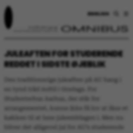
ENGLISH
JULEAFTEN FOR STUDERENDE
REDDET I SIDSTE ØJEBLIK
Den traditionsrige juleaften på AU hang i
en tynd tråd indtil i tirsdags. For
Studenterhus Aarhus, der står for
arrangementet, kunne ikke få lov at låne et
køkken til at lune julemiddagen i. Men nu
bliver det alligevel jul for AU’s studerende