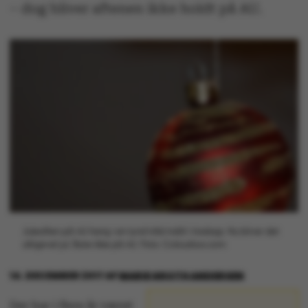
– dog bliver aftenen ikke holdt på AU.
Juleaften på AU hang i en tynd tråd indtil i tirsdags. Nu bliver det
alligevel jul. Bare ikke på AU. Foto: Colourbox.com
14. DECEMBER 2017
AF
MARIE GROTH ANDERSEN
Der har i flere år været