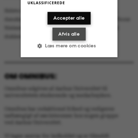
UKLASSIFICEREDE
Sidste år holdt omkring 100 internationale og
Accepter alle
danske studerende juleaften på AU, og Anne Thorø
Nielsen forventer, at nogenlunde samme antal
Afvis alle
dukker op i år.
Læs mere om cookies
Nødvendige
Statistiske
OM OMNIBUS:
Marketing
Funktionelle
Omnibus udgives af Aarhus Universitet til
universitetets studerende og medarbejdere.
Uklassificerede
Omnibus har redaktionel frihed og redigeres
uafhængigt af særinteresser hos nogen gruppe
ved Aarhus Universitet.
Nødvendige cookies
Vi tager ansvar for indholdet og er tilmeldt