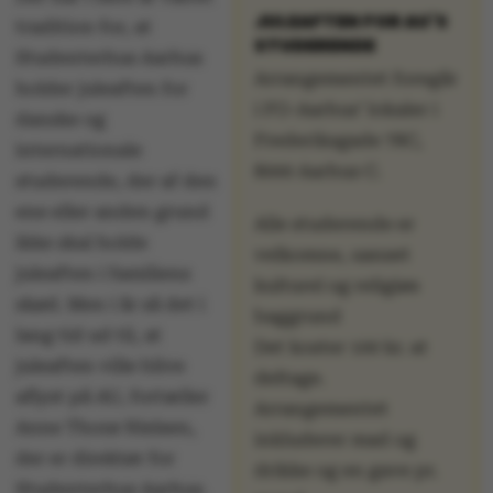
JULEAFTEN FOR AU'S
tradition for, at
STUDERENDE
Studenterhus Aarhus
Arrangementet foregår
holder juleaften for
i FO-Aarhus’ lokaler i
danske og
Frederiksgade 78C,
internationale
8000 Aarhus C.
studerende, der af den
ene eller anden grund
Alle studerende er
ikke skal holde
velkomne, uanset
juleaften i familiens
kulturel og religiøs
skød. Men i år så det i
baggrund
lang tid ud til, at
Det koster 100 kr. at
juleaften ville blive
deltage.
aflyst på AU, fortæller
Arrangementet
Anne Thorø Nielsen,
inkluderer mad og
der er direktør for
drikke og en gave pr.
Studenterhus Aarhus.